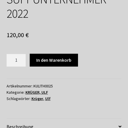
2022
120,00
€
ULF
In den Warenkorb
KRÜGER
-
SUPPUNTERNEHMER
2022
Artikelnummer:
KULITH0025
Kategorie:
KRÜGER, ULF
Menge
Schlagwörter:
Krüger
,
Ulf
Beschreibung