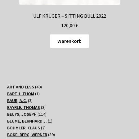
ULF KRÜGER – SITTING BULL 2022
120,00
€
Warenkorb
40
ART AND LESS
40
1
Produkte
BARTH, THOM
1
3
Produkt
BAUR, A.C.
3
Produkte
3
BAYRLE, THOMAS
3
Produkte
114
BEUYS, JOSEPH
114
Produkte
1
BLUME, BERNHARD J.
1
2
Produkt
BÖHMLER, CLAUS
2
Produkte
39
BOKELBERG, WERNER
39