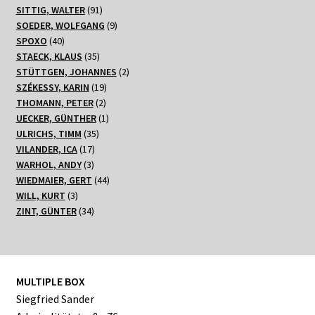
91
Produkt
SITTIG, WALTER
91
Produkte
9
SOEDER, WOLFGANG
9
40
Produkte
SPOXO
40
Produkte
35
STAECK, KLAUS
35
Produkte
2
STÜTTGEN, JOHANNES
2
19
Produkte
SZÉKESSY, KARIN
19
2
Produkte
THOMANN, PETER
2
Produkte
1
UECKER, GÜNTHER
1
35
Produkt
ULRICHS, TIMM
35
17
Produkte
VILANDER, ICA
17
3
Produkte
WARHOL, ANDY
3
Produkte
44
WIEDMAIER, GERT
44
3
Produkte
WILL, KURT
3
Produkte
34
ZINT, GÜNTER
34
Produkte
MULTIPLE BOX
Siegfried Sander