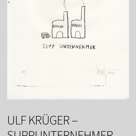
Shop
Suchservice
Versandkosten / Lieferung
Warenkorb
Widerrufsbelehrung
Zahlungsarten
ULF KRÜGER –
SUPPUNTERNEHMER