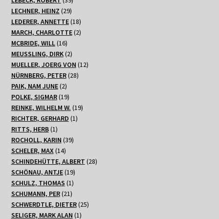
29
Produkte
LECHNER, HEINZ
29
Produkte
18
LEDERER, ANNETTE
18
Produkte
2
MARCH, CHARLOTTE
2
16
Produkte
MCBRIDE, WILL
16
Produkte
2
MEUSSLING, DIRK
2
Produkte
12
MUELLER, JOERG VON
12
28
Produkte
NÜRNBERG, PETER
28
2
Produkte
PAIK, NAM JUNE
2
Produkte
19
POLKE, SIGMAR
19
Produkte
19
REINKE, WILHELM W.
19
1
Produkte
RICHTER, GERHARD
1
1
Produkt
RITTS, HERB
1
Produkt
39
ROCHOLL, KARIN
39
14
Produkte
SCHELER, MAX
14
Produkte
28
SCHINDEHÜTTE, ALBERT
28
19
Produkte
SCHÖNAU, ANTJE
19
1
Produkte
SCHULZ, THOMAS
1
21
Produkt
SCHUMANN, PER
21
Produkte
25
SCHWERDTLE, DIETER
25
1
Produkte
SELIGER, MARK ALAN
1