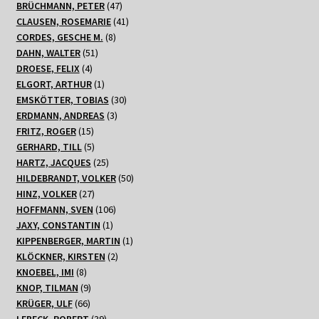
47
Produkte
BRÜCHMANN, PETER
47
Produkte
41
CLAUSEN, ROSEMARIE
41
8
Produkte
CORDES, GESCHE M.
8
51
Produkte
DAHN, WALTER
51
4
Produkte
DROESE, FELIX
4
Produkte
1
ELGORT, ARTHUR
1
Produkt
30
EMSKÖTTER, TOBIAS
30
3
Produkte
ERDMANN, ANDREAS
3
15
Produkte
FRITZ, ROGER
15
Produkte
5
GERHARD, TILL
5
Produkte
25
HARTZ, JACQUES
25
Produkte
50
HILDEBRANDT, VOLKER
50
27
Produkte
HINZ, VOLKER
27
Produkte
106
HOFFMANN, SVEN
106
1
Produkte
JAXY, CONSTANTIN
1
Produkt
1
KIPPENBERGER, MARTIN
1
2
Produkt
KLÖCKNER, KIRSTEN
2
8
Produkte
KNOEBEL, IMI
8
Produkte
9
KNOP, TILMAN
9
66
Produkte
KRÜGER, ULF
66
Produkte
39
LEBECK, ROBERT
39