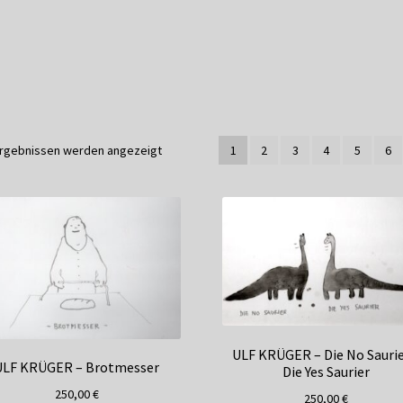
service
Versandkosten / Lieferung
Warenkorb
Widerrufsbelehrung
Ergebnissen werden angezeigt
1
2
3
4
5
6
ULF KRÜGER – Die No Saurie
ULF KRÜGER – Brotmesser
Die Yes Saurier
250,00
€
250,00
€