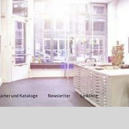
ücher und Kataloge
Newsletter
Linkliste
aloge
Datenschutzerklärung
Impressum
Kasse
Linkliste
Mein Ko