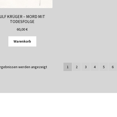
ULF KRÜGER – MORD MIT
TODESFOLGE
60,00
€
Warenkorb
Ergebnissen werden angezeigt
1
2
3
4
5
6