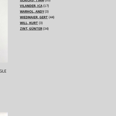
17
Produkte
VILANDER, ICA
17
3
Produkte
WARHOL, ANDY
3
Produkte
44
WIEDMAIER, GERT
44
3
Produkte
WILL, KURT
3
Produkte
34
ZINT, GÜNTER
34
Produkte
AGLE