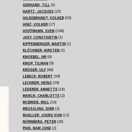
Produkte
5
GERHARD, TILL
5
Produkte
25
HARTZ, JACQUES
25
Produkte
50
HILDEBRANDT, VOLKER
50
27
Produkte
HINZ, VOLKER
27
Produkte
106
HOFFMANN, SVEN
106
1
Produkte
JAXY, CONSTANTIN
1
Produkt
1
KIPPENBERGER, MARTIN
1
2
Produkt
KLÖCKNER, KIRSTEN
2
8
Produkte
KNOEBEL, IMI
8
Produkte
9
KNOP, TILMAN
9
66
Produkte
KRÜGER, ULF
66
Produkte
39
LEBECK, ROBERT
39
29
Produkte
LECHNER, HEINZ
29
Produkte
18
LEDERER, ANNETTE
18
Produkte
2
MARCH, CHARLOTTE
2
16
Produkte
MCBRIDE, WILL
16
Produkte
2
MEUSSLING, DIRK
2
Produkte
12
MUELLER, JOERG VON
12
28
Produkte
NÜRNBERG, PETER
28
2
Produkte
PAIK, NAM JUNE
2