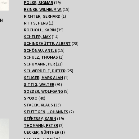
Produkte
19
POLKE, SIGMAR
19
Produkte
19
REINKE, WILHELM W.
19
1
Produkte
RICHTER, GERHARD
1
EN
1
Produkt
RITTS, HERB
1
Produkt
39
ROCHOLL, KARIN
39
14
Produkte
SCHELER, MAX
14
Produkte
28
SCHINDEHÜTTE, ALBERT
28
19
Produkte
SCHÖNAU, ANTJE
19
1
Produkte
SCHULZ, THOMAS
1
21
Produkt
SCHUMANN, PER
21
Produkte
25
SCHWERDTLE, DIETER
25
1
Produkte
SELIGER, MARK ALAN
1
91
Produkt
SITTIG, WALTER
91
Produkte
9
SOEDER, WOLFGANG
9
40
Produkte
SPOXO
40
Produkte
35
STAECK, KLAUS
35
Produkte
2
STÜTTGEN, JOHANNES
2
19
Produkte
SZÉKESSY, KARIN
19
2
Produkte
THOMANN, PETER
2
Produkte
1
UECKER, GÜNTHER
1
35
Produkt
ULRICHS, TIMM
35