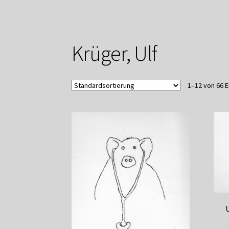
Mitglieder
Newsletter
Newsletter
Shop
Such
Zahlungsarten
Krüger, Ulf
1–12 von 66 