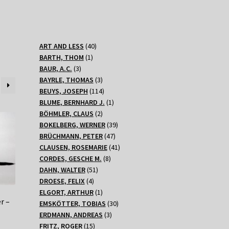
40
ART AND LESS
40
1
Produkte
BARTH, THOM
1
3
Produkt
BAUR, A.C.
3
Produkte
3
BAYRLE, THOMAS
3
Produkte
114
BEUYS, JOSEPH
114
Produkte
1
BLUME, BERNHARD J.
1
2
Produkt
BÖHMLER, CLAUS
2
Produkte
39
BOKELBERG, WERNER
39
47
Produkte
BRÜCHMANN, PETER
47
Produkte
41
CLAUSEN, ROSEMARIE
41
8
Produkte
CORDES, GESCHE M.
8
51
Produkte
DAHN, WALTER
51
4
Produkte
DROESE, FELIX
4
Produkte
1
ELGORT, ARTHUR
1
r –
Produkt
30
EMSKÖTTER, TOBIAS
30
3
Produkte
ERDMANN, ANDREAS
3
15
Produkte
FRITZ, ROGER
15