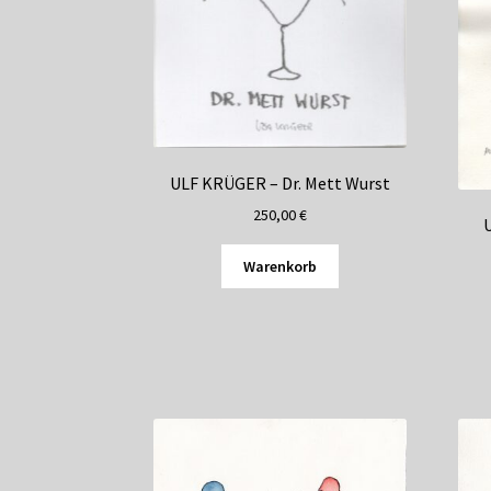
ULF KRÜGER – Dr. Mett Wurst
250,00
€
Warenkorb