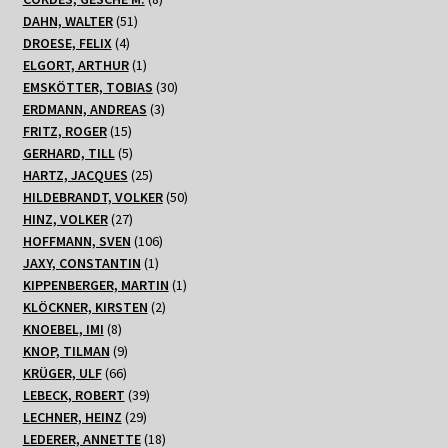
51
Produkte
DAHN, WALTER
51
4
Produkte
DROESE, FELIX
4
Produkte
1
ELGORT, ARTHUR
1
Produkt
30
EMSKÖTTER, TOBIAS
30
3
Produkte
ERDMANN, ANDREAS
3
15
Produkte
FRITZ, ROGER
15
Produkte
5
GERHARD, TILL
5
Produkte
25
HARTZ, JACQUES
25
Produkte
50
HILDEBRANDT, VOLKER
50
27
Produkte
HINZ, VOLKER
27
Produkte
106
HOFFMANN, SVEN
106
1
Produkte
JAXY, CONSTANTIN
1
Produkt
1
KIPPENBERGER, MARTIN
1
2
Produkt
KLÖCKNER, KIRSTEN
2
8
Produkte
KNOEBEL, IMI
8
Produkte
9
KNOP, TILMAN
9
66
Produkte
KRÜGER, ULF
66
Produkte
39
LEBECK, ROBERT
39
29
Produkte
LECHNER, HEINZ
29
Produkte
18
LEDERER, ANNETTE
18