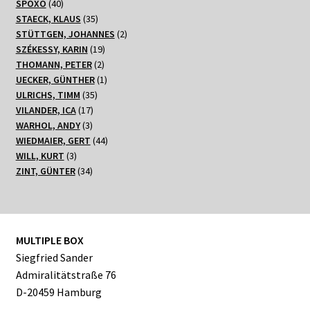
40
Produkte
SPOXO
40
Produkte
35
STAECK, KLAUS
35
Produkte
2
STÜTTGEN, JOHANNES
2
19
Produkte
SZÉKESSY, KARIN
19
2
Produkte
THOMANN, PETER
2
Produkte
1
UECKER, GÜNTHER
1
35
Produkt
ULRICHS, TIMM
35
17
Produkte
VILANDER, ICA
17
3
Produkte
WARHOL, ANDY
3
Produkte
44
WIEDMAIER, GERT
44
3
Produkte
WILL, KURT
3
Produkte
34
ZINT, GÜNTER
34
Produkte
MULTIPLE BOX
Siegfried Sander
Admiralitätstraße 76
D-20459 Hamburg