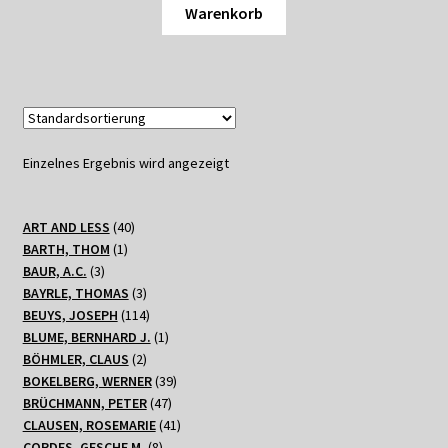
Shop
Warenkorb
Suchservice
Versandkosten / Lieferung
Warenkorb
Einzelnes Ergebnis wird angezeigt
Widerrufsbelehrung
40
ART AND LESS
40
1
Produkte
BARTH, THOM
1
Zahlungsarten
3
Produkt
BAUR, A.C.
3
Produkte
3
BAYRLE, THOMAS
3
Produkte
114
BEUYS, JOSEPH
114
Produkte
1
BLUME, BERNHARD J.
1
2
Produkt
BÖHMLER, CLAUS
2
Produkte
39
BOKELBERG, WERNER
39
47
Produkte
BRÜCHMANN, PETER
47
Produkte
41
CLAUSEN, ROSEMARIE
41
8
Produkte
CORDES, GESCHE M.
8