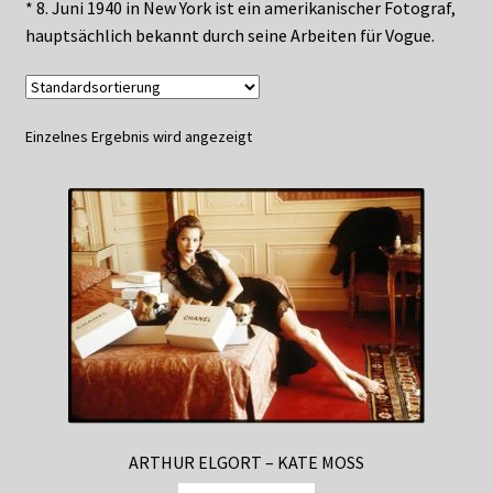
* 8. Juni 1940 in New York ist ein amerikanischer Fotograf,
Datenschutzerklärung
hauptsächlich bekannt durch seine Arbeiten für Vogue.
Impressum
Einzelnes Ergebnis wird angezeigt
Kasse
Linkliste
Mein Konto
Mitglieder
Newsletter
Newsletter
ARTHUR ELGORT – KATE MOSS