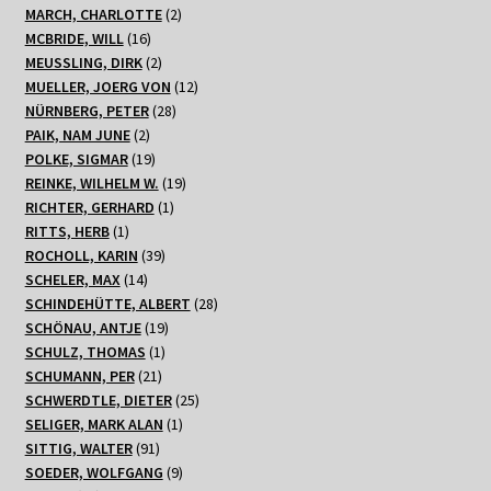
Produkte
2
MARCH, CHARLOTTE
2
16
Produkte
MCBRIDE, WILL
16
Produkte
2
MEUSSLING, DIRK
2
Produkte
12
MUELLER, JOERG VON
12
28
Produkte
NÜRNBERG, PETER
28
2
Produkte
PAIK, NAM JUNE
2
Produkte
19
POLKE, SIGMAR
19
Produkte
19
REINKE, WILHELM W.
19
1
Produkte
RICHTER, GERHARD
1
1
Produkt
RITTS, HERB
1
Produkt
39
ROCHOLL, KARIN
39
14
Produkte
SCHELER, MAX
14
Produkte
28
SCHINDEHÜTTE, ALBERT
28
19
Produkte
SCHÖNAU, ANTJE
19
1
Produkte
SCHULZ, THOMAS
1
21
Produkt
SCHUMANN, PER
21
Produkte
25
SCHWERDTLE, DIETER
25
1
Produkte
SELIGER, MARK ALAN
1
91
Produkt
SITTIG, WALTER
91
Produkte
9
SOEDER, WOLFGANG
9