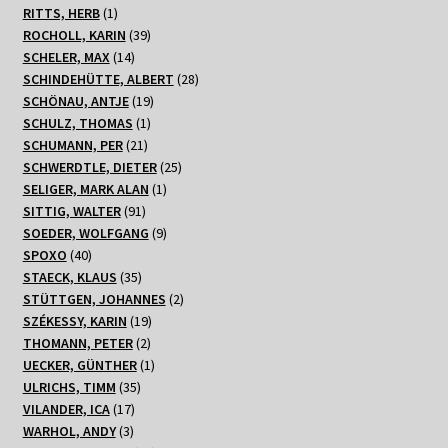
1
Produkt
RITTS, HERB
1
Produkt
39
ROCHOLL, KARIN
39
14
Produkte
SCHELER, MAX
14
Produkte
28
SCHINDEHÜTTE, ALBERT
28
19
Produkte
SCHÖNAU, ANTJE
19
1
Produkte
SCHULZ, THOMAS
1
21
Produkt
SCHUMANN, PER
21
Produkte
25
SCHWERDTLE, DIETER
25
1
Produkte
SELIGER, MARK ALAN
1
91
Produkt
SITTIG, WALTER
91
Produkte
9
SOEDER, WOLFGANG
9
40
Produkte
SPOXO
40
Produkte
35
STAECK, KLAUS
35
Produkte
2
STÜTTGEN, JOHANNES
2
19
Produkte
SZÉKESSY, KARIN
19
2
Produkte
THOMANN, PETER
2
Produkte
1
UECKER, GÜNTHER
1
35
Produkt
ULRICHS, TIMM
35
17
Produkte
VILANDER, ICA
17
3
Produkte
WARHOL, ANDY
3