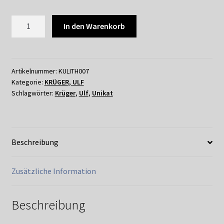
Shop
ULF
In den Warenkorb
Suchservice
KRÜGER
-
Versandkosten / Lieferung
OBERARZT
2021
Artikelnummer:
KULITH007
Warenkorb
Kategorie:
KRÜGER, ULF
Menge
Schlagwörter:
Krüger
,
Ulf
,
Unikat
Widerrufsbelehrung
Zahlungsarten
Beschreibung
Zusätzliche Information
Beschreibung