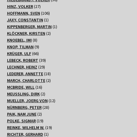
27
Produkte
HINZ, VOLKER
27
Produkte
106
HOFFMANN, SVEN
106
1
Produkte
JAXY, CONSTANTIN
1
Produkt
1
KIPPENBERGER, MARTIN
1
2
Produkt
KLÖCKNER, KIRSTEN
2
8
Produkte
KNOEBEL, IMI
8
Produkte
9
KNOP, TILMAN
9
66
Produkte
KRÜGER, ULF
66
Produkte
39
LEBECK, ROBERT
39
29
Produkte
LECHNER, HEINZ
29
Produkte
18
LEDERER, ANNETTE
18
Produkte
2
MARCH, CHARLOTTE
2
16
Produkte
MCBRIDE, WILL
16
Produkte
2
MEUSSLING, DIRK
2
Produkte
12
MUELLER, JOERG VON
12
28
Produkte
NÜRNBERG, PETER
28
2
Produkte
PAIK, NAM JUNE
2
Produkte
19
POLKE, SIGMAR
19
Produkte
19
REINKE, WILHELM W.
19
1
Produkte
RICHTER, GERHARD
1