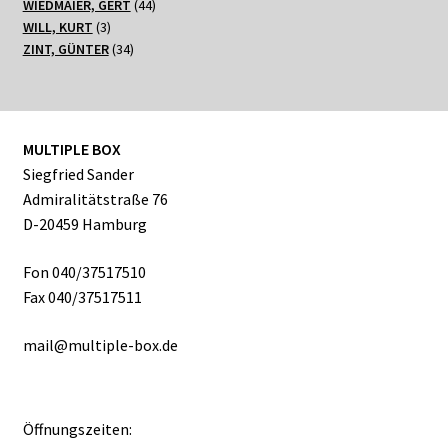
Produkte
44
WIEDMAIER, GERT
44
3
Produkte
WILL, KURT
3
Produkte
34
ZINT, GÜNTER
34
Produkte
MULTIPLE BOX
Siegfried Sander
Admiralitätstraße 76
D-20459 Hamburg
Fon 040/37517510
Fax 040/37517511
mail@multiple-box.de
Öffnungszeiten: