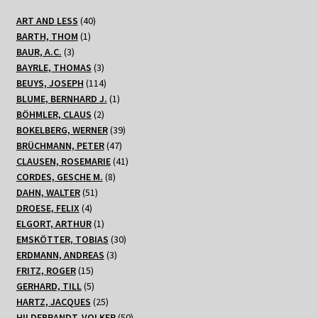
40
ART AND LESS
40
1
Produkte
BARTH, THOM
1
3
Produkt
BAUR, A.C.
3
Produkte
3
BAYRLE, THOMAS
3
Produkte
114
BEUYS, JOSEPH
114
Produkte
1
BLUME, BERNHARD J.
1
2
Produkt
BÖHMLER, CLAUS
2
Produkte
39
BOKELBERG, WERNER
39
47
Produkte
BRÜCHMANN, PETER
47
Produkte
41
CLAUSEN, ROSEMARIE
41
8
Produkte
CORDES, GESCHE M.
8
51
Produkte
DAHN, WALTER
51
4
Produkte
DROESE, FELIX
4
Produkte
1
ELGORT, ARTHUR
1
Produkt
30
EMSKÖTTER, TOBIAS
30
3
Produkte
ERDMANN, ANDREAS
3
15
Produkte
FRITZ, ROGER
15
Produkte
5
GERHARD, TILL
5
Produkte
25
HARTZ, JACQUES
25
Produkte
50
HILDEBRANDT, VOLKER
50