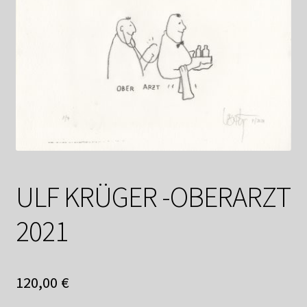
Datenschutzerklärung
Impressum
Kasse
Linkliste
Mein Konto
ULF KRÜGER -OBERARZT
Mitglieder
2021
Newsletter
Newsletter
120,00
€