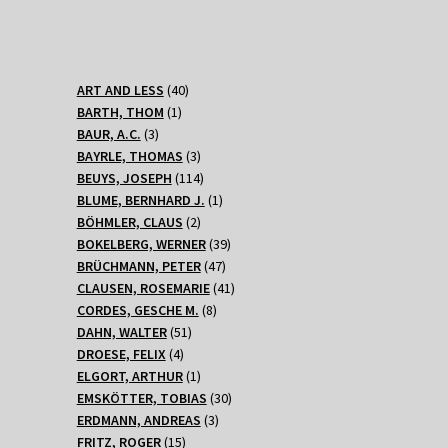
40
ART AND LESS
40
1
Produkte
BARTH, THOM
1
3
Produkt
BAUR, A.C.
3
Produkte
3
BAYRLE, THOMAS
3
Produkte
114
BEUYS, JOSEPH
114
Produkte
1
BLUME, BERNHARD J.
1
2
Produkt
BÖHMLER, CLAUS
2
Produkte
39
BOKELBERG, WERNER
39
47
Produkte
BRÜCHMANN, PETER
47
Produkte
41
CLAUSEN, ROSEMARIE
41
8
Produkte
CORDES, GESCHE M.
8
51
Produkte
DAHN, WALTER
51
4
Produkte
DROESE, FELIX
4
Produkte
1
ELGORT, ARTHUR
1
Produkt
30
EMSKÖTTER, TOBIAS
30
3
Produkte
ERDMANN, ANDREAS
3
15
Produkte
FRITZ, ROGER
15