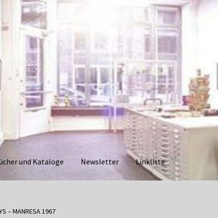
ücher und Kataloge
Newsletter
Linkliste
aloge
Datenschutzerklärung
Impressum
Kasse
Linkliste
Mein Ko
YS – MANRESA 1967