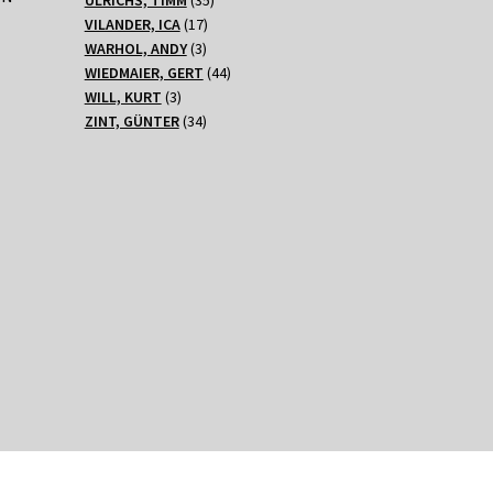
17
Produkte
VILANDER, ICA
17
3
Produkte
WARHOL, ANDY
3
Produkte
44
WIEDMAIER, GERT
44
3
Produkte
WILL, KURT
3
Produkte
34
ZINT, GÜNTER
34
Produkte