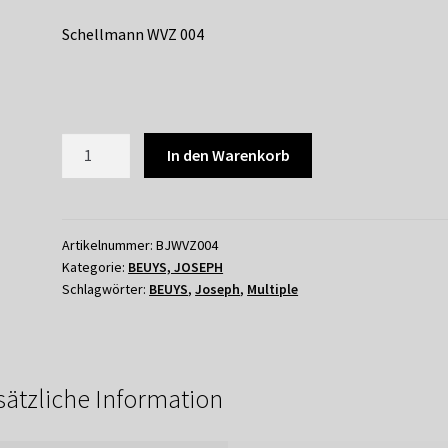
Schellmann WVZ 004
004
In den Warenkorb
JOSEPH
BEUYS
-
MANRESA
Artikelnummer:
BJWVZ004
Kategorie:
BEUYS, JOSEPH
1967
Schlagwörter:
BEUYS
,
Joseph
,
Multiple
Menge
sätzliche Information