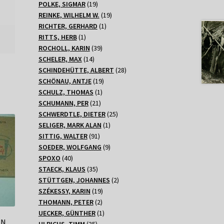
Produkte
19
POLKE, SIGMAR
19
Produkte
19
REINKE, WILHELM W.
19
1
Produkte
RICHTER, GERHARD
1
1
Produkt
RITTS, HERB
1
Produkt
39
ROCHOLL, KARIN
39
14
Produkte
SCHELER, MAX
14
Produkte
28
SCHINDEHÜTTE, ALBERT
28
19
Produkte
SCHÖNAU, ANTJE
19
1
Produkte
SCHULZ, THOMAS
1
21
Produkt
SCHUMANN, PER
21
Produkte
25
SCHWERDTLE, DIETER
25
1
Produkte
SELIGER, MARK ALAN
1
91
Produkt
SITTIG, WALTER
91
Produkte
9
SOEDER, WOLFGANG
9
40
Produkte
SPOXO
40
Produkte
35
STAECK, KLAUS
35
Produkte
2
STÜTTGEN, JOHANNES
2
19
Produkte
SZÉKESSY, KARIN
19
2
Produkte
THOMANN, PETER
2
Produkte
1
UECKER, GÜNTHER
1
EN
35
Produkt
ULRICHS, TIMM
35