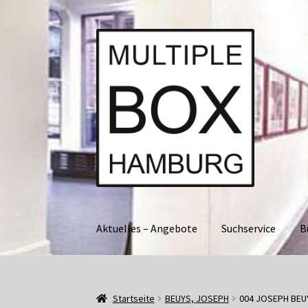
Zur
Springe
Navigation
zum
springen
Inhalt
Aktuelles – Angebote
Suchservice
B
Start
AGB
Aktuell • Angebote
Bücher und Kat
Startseite
BEUYS, JOSEPH
004 JOSEPH BEU