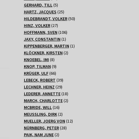
Produkte
5
GERHARD, TILL
5
Produkte
25
HARTZ, JACQUES
25
Produkte
50
HILDEBRANDT, VOLKER
50
27
Produkte
HINZ, VOLKER
27
Produkte
106
HOFFMANN, SVEN
106
1
Produkte
JAXY, CONSTANTIN
1
Produkt
1
KIPPENBERGER, MARTIN
1
2
Produkt
KLÖCKNER, KIRSTEN
2
8
Produkte
KNOEBEL, IMI
8
Produkte
9
KNOP, TILMAN
9
66
Produkte
KRÜGER, ULF
66
Produkte
39
LEBECK, ROBERT
39
29
Produkte
LECHNER, HEINZ
29
Produkte
18
LEDERER, ANNETTE
18
Produkte
2
MARCH, CHARLOTTE
2
16
Produkte
MCBRIDE, WILL
16
Produkte
2
MEUSSLING, DIRK
2
Produkte
12
MUELLER, JOERG VON
12
28
Produkte
NÜRNBERG, PETER
28
2
Produkte
PAIK, NAM JUNE
2