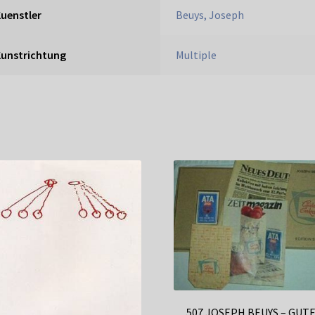
uenstler
Beuys, Joseph
Kunstrichtung
Multiple
507 JOSEPH BEUYS – GUT