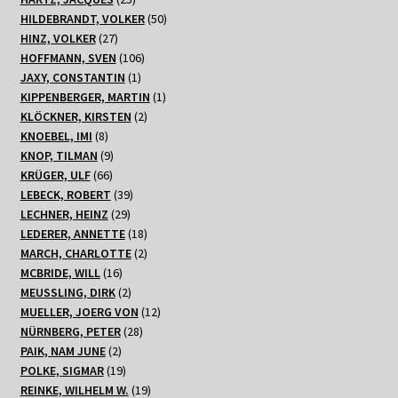
Produkte
50
HILDEBRANDT, VOLKER
50
27
Produkte
HINZ, VOLKER
27
Produkte
106
HOFFMANN, SVEN
106
1
Produkte
JAXY, CONSTANTIN
1
Produkt
1
KIPPENBERGER, MARTIN
1
2
Produkt
KLÖCKNER, KIRSTEN
2
8
Produkte
KNOEBEL, IMI
8
Produkte
9
KNOP, TILMAN
9
66
Produkte
KRÜGER, ULF
66
Produkte
39
LEBECK, ROBERT
39
29
Produkte
LECHNER, HEINZ
29
Produkte
18
LEDERER, ANNETTE
18
Produkte
2
MARCH, CHARLOTTE
2
16
Produkte
MCBRIDE, WILL
16
Produkte
2
MEUSSLING, DIRK
2
Produkte
12
MUELLER, JOERG VON
12
28
Produkte
NÜRNBERG, PETER
28
2
Produkte
PAIK, NAM JUNE
2
Produkte
19
POLKE, SIGMAR
19
Produkte
19
REINKE, WILHELM W.
19