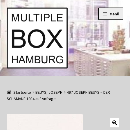
Zur
Springe
Menü
Navigation
zum
springen
Inhalt
Start
AGB
Startseite
BEUYS, JOSEPH
497 JOSEPH BEUYS – DER
SCHAMANE 1984 auf Anfrage
Aktuell • Angebote
Bücher und Kataloge