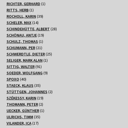
1
Produkte
RICHTER, GERHARD
1
1
Produkt
RITTS, HERB
1
Produkt
39
ROCHOLL, KARIN
39
14
Produkte
SCHELER, MAX
14
Produkte
28
SCHINDEHÜTTE, ALBERT
28
19
Produkte
SCHÖNAU, ANTJE
19
1
Produkte
SCHULZ, THOMAS
1
21
Produkt
SCHUMANN, PER
21
Produkte
25
SCHWERDTLE, DIETER
25
1
Produkte
SELIGER, MARK ALAN
1
91
Produkt
SITTIG, WALTER
91
Produkte
9
SOEDER, WOLFGANG
9
40
Produkte
SPOXO
40
Produkte
35
STAECK, KLAUS
35
Produkte
2
STÜTTGEN, JOHANNES
2
19
Produkte
SZÉKESSY, KARIN
19
2
Produkte
THOMANN, PETER
2
Produkte
1
UECKER, GÜNTHER
1
35
Produkt
ULRICHS, TIMM
35
17
Produkte
VILANDER, ICA
17