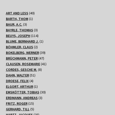
40
ART AND LESS
40
1
Produkte
BARTH, THOM
1
3
Produkt
BAUR, A.C.
3
Produkte
3
BAYRLE, THOMAS
3
Produkte
114
BEUYS, JOSEPH
114
Produkte
1
BLUME, BERNHARD J.
1
2
Produkt
BÖHMLER, CLAUS
2
Produkte
39
BOKELBERG, WERNER
39
47
Produkte
BRÜCHMANN, PETER
47
Produkte
41
CLAUSEN, ROSEMARIE
41
8
Produkte
CORDES, GESCHE M.
8
51
Produkte
DAHN, WALTER
51
4
Produkte
DROESE, FELIX
4
Produkte
1
ELGORT, ARTHUR
1
Produkt
30
EMSKÖTTER, TOBIAS
30
3
Produkte
ERDMANN, ANDREAS
3
15
Produkte
FRITZ, ROGER
15
Produkte
5
GERHARD, TILL
5
Produkte
25
HARTZ, JACQUES
25