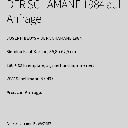
DER SCHAMANE 1984 auf
Shop
Anfrage
Suchservice
Versandkosten / Lieferung
JOSEPH BEUYS – DER SCHAMANE 1984
Warenkorb
Siebdruck auf Karton, 89,8 x 62,5 cm.
Widerrufsbelehrung
180 + XX Exemplare, signiert und nummeriert.
Zahlungsarten
WVZ Schellmann Nr. 497
Preis auf Anfrage.
Artikelnummer:
BJWVZ497