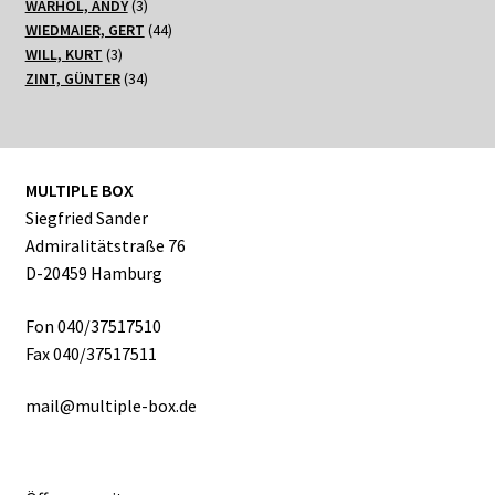
3
Produkte
WARHOL, ANDY
3
Produkte
44
WIEDMAIER, GERT
44
3
Produkte
WILL, KURT
3
Produkte
34
ZINT, GÜNTER
34
Produkte
MULTIPLE BOX
Siegfried Sander
Admiralitätstraße 76
D-20459 Hamburg
Fon 040/37517510
Fax 040/37517511
mail@multiple-box.de