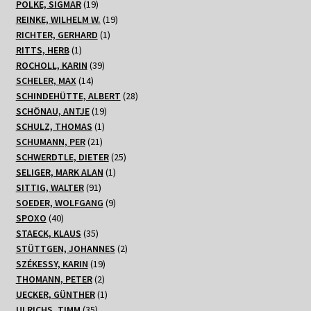
Produkte
19
POLKE, SIGMAR
19
Produkte
19
REINKE, WILHELM W.
19
1
Produkte
RICHTER, GERHARD
1
1
Produkt
RITTS, HERB
1
Produkt
39
ROCHOLL, KARIN
39
14
Produkte
SCHELER, MAX
14
Produkte
28
SCHINDEHÜTTE, ALBERT
28
19
Produkte
SCHÖNAU, ANTJE
19
1
Produkte
SCHULZ, THOMAS
1
21
Produkt
SCHUMANN, PER
21
Produkte
25
SCHWERDTLE, DIETER
25
1
Produkte
SELIGER, MARK ALAN
1
91
Produkt
SITTIG, WALTER
91
Produkte
9
SOEDER, WOLFGANG
9
40
Produkte
SPOXO
40
Produkte
35
STAECK, KLAUS
35
Produkte
2
STÜTTGEN, JOHANNES
2
19
Produkte
SZÉKESSY, KARIN
19
2
Produkte
THOMANN, PETER
2
Produkte
1
UECKER, GÜNTHER
1
35
Produkt
ULRICHS, TIMM
35