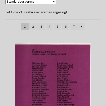
Datenschutzerklärung
1–12 von 73 Ergebnissen werden angezeigt
Impressum
1
2
3
4
5
6
7
Kasse
Linkliste
Mein Konto
Mitglieder
Newsletter
Newsletter