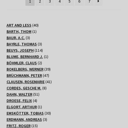
1
2
3
4
5
6
7
40
ART AND LESS
40
1
Produkte
BARTH, THOM
1
3
Produkt
BAUR, A.C.
3
Produkte
3
BAYRLE, THOMAS
3
Produkte
114
BEUYS, JOSEPH
114
Produkte
1
BLUME, BERNHARD J.
1
2
Produkt
BÖHMLER, CLAUS
2
Produkte
39
BOKELBERG, WERNER
39
47
Produkte
BRÜCHMANN, PETER
47
Produkte
41
CLAUSEN, ROSEMARIE
41
8
Produkte
CORDES, GESCHE M.
8
51
Produkte
DAHN, WALTER
51
4
Produkte
DROESE, FELIX
4
Produkte
1
ELGORT, ARTHUR
1
Produkt
30
EMSKÖTTER, TOBIAS
30
3
Produkte
ERDMANN, ANDREAS
3
15
Produkte
FRITZ, ROGER
15