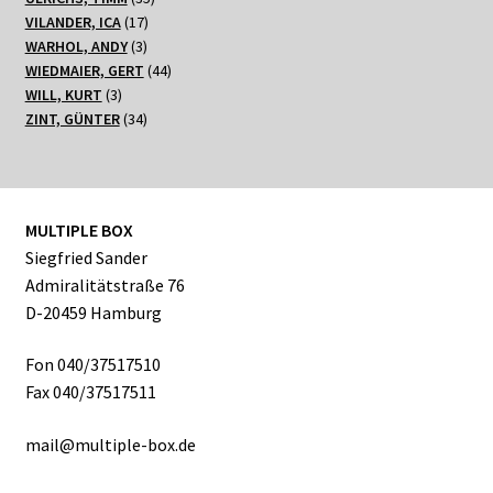
17
Produkte
VILANDER, ICA
17
3
Produkte
WARHOL, ANDY
3
Produkte
44
WIEDMAIER, GERT
44
3
Produkte
WILL, KURT
3
Produkte
34
ZINT, GÜNTER
34
Produkte
MULTIPLE BOX
Siegfried Sander
Admiralitätstraße 76
D-20459 Hamburg
Fon 040/37517510
Fax 040/37517511
mail@multiple-box.de