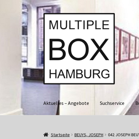
Zur
Springe
Navigation
zum
springen
Inhalt
Aktuelles – Angebote
Suchservice
B
Start
AGB
Aktuell • Angebote
Bücher und Kat
Startseite
BEUYS, JOSEPH
042 JOSEPH BEU