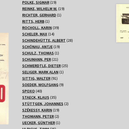
Produkte
19
POLKE, SIGMAR
19
Produkte
19
REINKE, WILHELM W.
19
1
Produkte
RICHTER, GERHARD
1
1
Produkt
RITTS, HERB
1
Produkt
39
ROCHOLL, KARIN
39
14
Produkte
SCHELER, MAX
14
Produkte
28
SCHINDEHÜTTE, ALBERT
28
19
Produkte
SCHÖNAU, ANTJE
19
1
Produkte
SCHULZ, THOMAS
1
21
Produkt
SCHUMANN, PER
21
Produkte
25
SCHWERDTLE, DIETER
25
1
Produkte
SELIGER, MARK ALAN
1
91
Produkt
SITTIG, WALTER
91
Produkte
9
SOEDER, WOLFGANG
9
40
Produkte
SPOXO
40
Produkte
35
STAECK, KLAUS
35
Produkte
2
STÜTTGEN, JOHANNES
2
19
Produkte
SZÉKESSY, KARIN
19
2
Produkte
THOMANN, PETER
2
Produkte
1
UECKER, GÜNTHER
1
35
Produkt
ULRICHS, TIMM
35