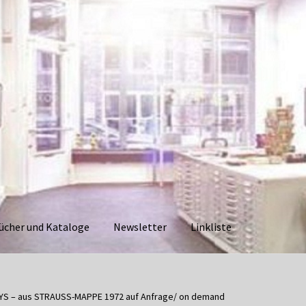
ücher und Kataloge
Newsletter
Linkliste
aloge
Datenschutzerklärung
Impressum
Kasse
Linkliste
Mein Ko
YS – aus STRAUSS-MAPPE 1972 auf Anfrage/ on demand