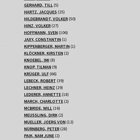
Produkte
5
GERHARD, TILL
5
Produkte
25
HARTZ, JACQUES
25
Produkte
50
HILDEBRANDT, VOLKER
50
27
Produkte
HINZ, VOLKER
27
Produkte
106
HOFFMANN, SVEN
106
1
Produkte
JAXY, CONSTANTIN
1
Produkt
1
KIPPENBERGER, MARTIN
1
2
Produkt
KLÖCKNER, KIRSTEN
2
8
Produkte
KNOEBEL, IMI
8
Produkte
9
KNOP, TILMAN
9
66
Produkte
KRÜGER, ULF
66
Produkte
39
LEBECK, ROBERT
39
29
Produkte
LECHNER, HEINZ
29
Produkte
18
LEDERER, ANNETTE
18
Produkte
2
MARCH, CHARLOTTE
2
16
Produkte
MCBRIDE, WILL
16
Produkte
2
MEUSSLING, DIRK
2
Produkte
12
MUELLER, JOERG VON
12
28
Produkte
NÜRNBERG, PETER
28
2
Produkte
PAIK, NAM JUNE
2