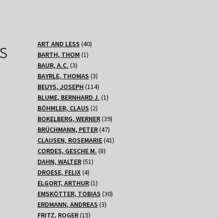
s
40
ART AND LESS
40
1
Produkte
BARTH, THOM
1
3
Produkt
BAUR, A.C.
3
Produkte
3
BAYRLE, THOMAS
3
Produkte
114
BEUYS, JOSEPH
114
d
Produkte
1
BLUME, BERNHARD J.
1
2
Produkt
BÖHMLER, CLAUS
2
Produkte
39
BOKELBERG, WERNER
39
47
Produkte
BRÜCHMANN, PETER
47
Produkte
41
CLAUSEN, ROSEMARIE
41
8
Produkte
CORDES, GESCHE M.
8
51
Produkte
DAHN, WALTER
51
4
Produkte
DROESE, FELIX
4
Produkte
1
ELGORT, ARTHUR
1
Produkt
30
EMSKÖTTER, TOBIAS
30
3
Produkte
ERDMANN, ANDREAS
3
15
Produkte
FRITZ, ROGER
15