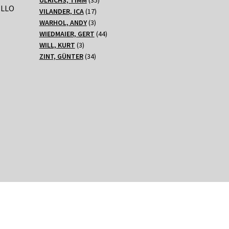
ELLO
17
Produkte
VILANDER, ICA
17
3
Produkte
WARHOL, ANDY
3
Produkte
44
WIEDMAIER, GERT
44
3
Produkte
WILL, KURT
3
Produkte
34
ZINT, GÜNTER
34
Produkte