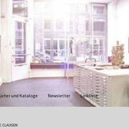
ücher und Kataloge
Newsletter
Linkliste
aloge
Datenschutzerklärung
Impressum
Kasse
Linkliste
Mein Ko
E CLAUSEN