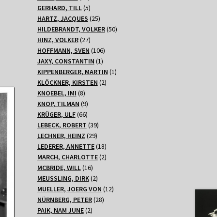
Produkte
5
GERHARD, TILL
5
Produkte
25
HARTZ, JACQUES
25
Produkte
50
HILDEBRANDT, VOLKER
50
27
Produkte
HINZ, VOLKER
27
Produkte
106
HOFFMANN, SVEN
106
1
Produkte
JAXY, CONSTANTIN
1
Produkt
1
KIPPENBERGER, MARTIN
1
2
Produkt
KLÖCKNER, KIRSTEN
2
8
Produkte
KNOEBEL, IMI
8
Produkte
9
KNOP, TILMAN
9
66
Produkte
KRÜGER, ULF
66
Produkte
39
LEBECK, ROBERT
39
29
Produkte
LECHNER, HEINZ
29
Produkte
18
LEDERER, ANNETTE
18
Produkte
2
MARCH, CHARLOTTE
2
16
Produkte
MCBRIDE, WILL
16
Produkte
2
MEUSSLING, DIRK
2
Produkte
12
MUELLER, JOERG VON
12
28
Produkte
NÜRNBERG, PETER
28
2
Produkte
PAIK, NAM JUNE
2