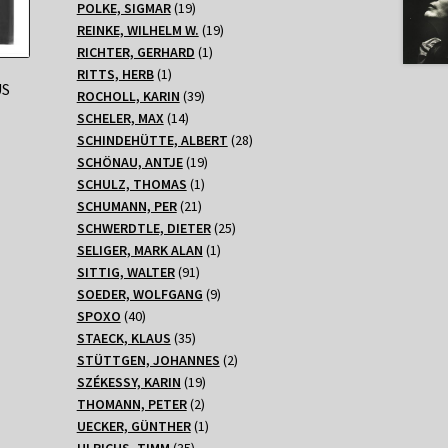
Produkte
19
POLKE, SIGMAR
19
Produkte
19
REINKE, WILHELM W.
19
1
Produkte
RICHTER, GERHARD
1
1
Produkt
RITTS, HERB
1
US
Produkt
39
ROCHOLL, KARIN
39
14
Produkte
SCHELER, MAX
14
Produkte
28
SCHINDEHÜTTE, ALBERT
28
19
Produkte
SCHÖNAU, ANTJE
19
1
Produkte
SCHULZ, THOMAS
1
21
Produkt
SCHUMANN, PER
21
Produkte
25
SCHWERDTLE, DIETER
25
1
Produkte
SELIGER, MARK ALAN
1
91
Produkt
SITTIG, WALTER
91
Produkte
9
SOEDER, WOLFGANG
9
40
Produkte
SPOXO
40
Produkte
35
STAECK, KLAUS
35
Produkte
2
STÜTTGEN, JOHANNES
2
19
Produkte
SZÉKESSY, KARIN
19
2
Produkte
THOMANN, PETER
2
Produkte
1
UECKER, GÜNTHER
1
35
Produkt
ULRICHS, TIMM
35