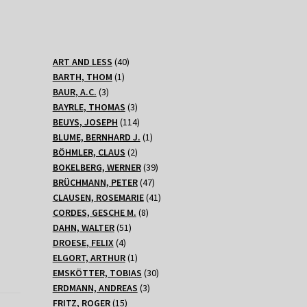
40
ART AND LESS
40
1
Produkte
BARTH, THOM
1
3
Produkt
BAUR, A.C.
3
Produkte
3
BAYRLE, THOMAS
3
Produkte
114
BEUYS, JOSEPH
114
Produkte
1
BLUME, BERNHARD J.
1
2
Produkt
BÖHMLER, CLAUS
2
Produkte
39
BOKELBERG, WERNER
39
47
Produkte
BRÜCHMANN, PETER
47
Produkte
41
CLAUSEN, ROSEMARIE
41
8
Produkte
CORDES, GESCHE M.
8
51
Produkte
DAHN, WALTER
51
4
Produkte
DROESE, FELIX
4
Produkte
1
ELGORT, ARTHUR
1
Produkt
30
EMSKÖTTER, TOBIAS
30
3
Produkte
ERDMANN, ANDREAS
3
15
Produkte
FRITZ, ROGER
15