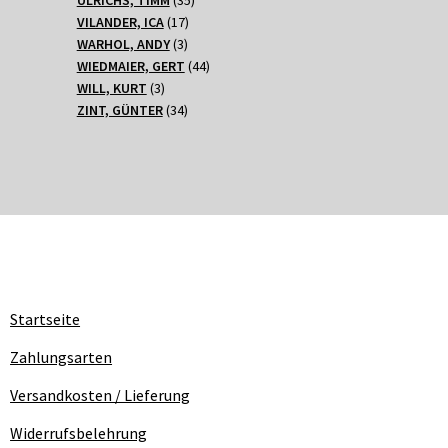
17
Produkte
VILANDER, ICA
17
3
Produkte
WARHOL, ANDY
3
Produkte
44
WIEDMAIER, GERT
44
3
Produkte
WILL, KURT
3
Produkte
34
ZINT, GÜNTER
34
Produkte
Startseite
Zahlungsarten
Versandkosten / Lieferung
Widerrufsbelehrung