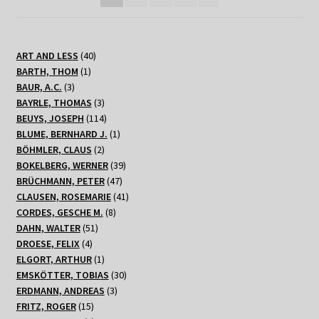
40
ART AND LESS
40
1
Produkte
BARTH, THOM
1
3
Produkt
BAUR, A.C.
3
Produkte
3
BAYRLE, THOMAS
3
Produkte
114
BEUYS, JOSEPH
114
Produkte
1
BLUME, BERNHARD J.
1
2
Produkt
BÖHMLER, CLAUS
2
Produkte
39
BOKELBERG, WERNER
39
47
Produkte
BRÜCHMANN, PETER
47
Produkte
41
CLAUSEN, ROSEMARIE
41
8
Produkte
CORDES, GESCHE M.
8
51
Produkte
DAHN, WALTER
51
4
Produkte
DROESE, FELIX
4
Produkte
1
ELGORT, ARTHUR
1
Produkt
30
EMSKÖTTER, TOBIAS
30
3
Produkte
ERDMANN, ANDREAS
3
15
Produkte
FRITZ, ROGER
15