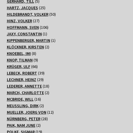
Produkte
5
GERHARD, TILL
5
Produkte
25
HARTZ, JACQUES
25
Produkte
50
HILDEBRANDT, VOLKER
50
27
Produkte
HINZ, VOLKER
27
Produkte
106
HOFFMANN, SVEN
106
1
Produkte
JAXY, CONSTANTIN
1
Produkt
1
KIPPENBERGER, MARTIN
1
2
Produkt
KLÖCKNER, KIRSTEN
2
8
Produkte
KNOEBEL, IMI
8
Produkte
9
KNOP, TILMAN
9
66
Produkte
KRÜGER, ULF
66
Produkte
39
LEBECK, ROBERT
39
29
Produkte
LECHNER, HEINZ
29
Produkte
18
LEDERER, ANNETTE
18
Produkte
2
MARCH, CHARLOTTE
2
16
Produkte
MCBRIDE, WILL
16
Produkte
2
MEUSSLING, DIRK
2
Produkte
12
MUELLER, JOERG VON
12
28
Produkte
NÜRNBERG, PETER
28
2
Produkte
PAIK, NAM JUNE
2
Produkte
19
POLKE, SIGMAR
19