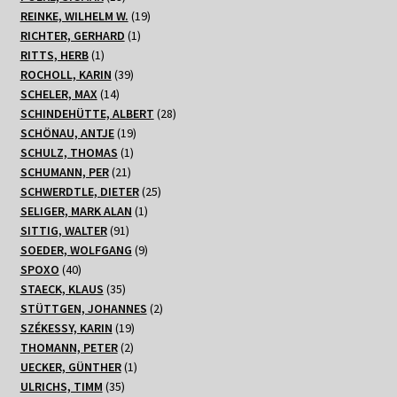
Produkte
19
REINKE, WILHELM W.
19
1
Produkte
RICHTER, GERHARD
1
1
Produkt
RITTS, HERB
1
Produkt
39
ROCHOLL, KARIN
39
14
Produkte
SCHELER, MAX
14
Produkte
28
SCHINDEHÜTTE, ALBERT
28
19
Produkte
SCHÖNAU, ANTJE
19
1
Produkte
SCHULZ, THOMAS
1
21
Produkt
SCHUMANN, PER
21
Produkte
25
SCHWERDTLE, DIETER
25
1
Produkte
SELIGER, MARK ALAN
1
91
Produkt
SITTIG, WALTER
91
Produkte
9
SOEDER, WOLFGANG
9
40
Produkte
SPOXO
40
Produkte
35
STAECK, KLAUS
35
Produkte
2
STÜTTGEN, JOHANNES
2
19
Produkte
SZÉKESSY, KARIN
19
2
Produkte
THOMANN, PETER
2
Produkte
1
UECKER, GÜNTHER
1
35
Produkt
ULRICHS, TIMM
35