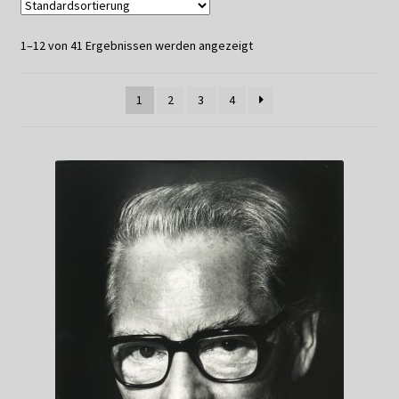
Datenschutzerklärung
1–12 von 41 Ergebnissen werden angezeigt
Impressum
1
2
3
4
Kasse
Linkliste
Mein Konto
Mitglieder
Newsletter
Newsletter