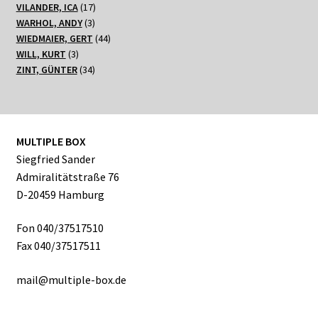
17
Produkte
VILANDER, ICA
17
3
Produkte
WARHOL, ANDY
3
Produkte
44
WIEDMAIER, GERT
44
3
Produkte
WILL, KURT
3
Produkte
34
ZINT, GÜNTER
34
Produkte
MULTIPLE BOX
Siegfried Sander
Admiralitätstraße 76
D-20459 Hamburg
Fon 040/37517510
Fax 040/37517511
mail@multiple-box.de