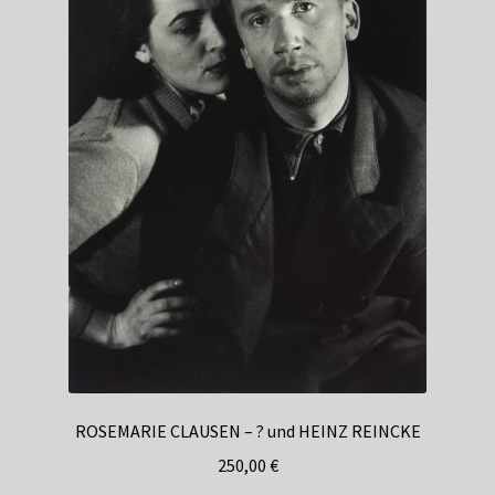
ROSEMARIE CLAUSEN – ? und HEINZ REINCKE
250,00
€