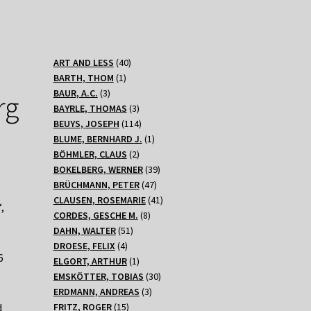
40
ART AND LESS
40
1
Produkte
BARTH, THOM
1
3
Produkt
BAUR, A.C.
3
rg
Produkte
3
BAYRLE, THOMAS
3
Produkte
114
BEUYS, JOSEPH
114
Produkte
1
BLUME, BERNHARD J.
1
2
Produkt
BÖHMLER, CLAUS
2
Produkte
39
BOKELBERG, WERNER
39
47
Produkte
BRÜCHMANN, PETER
47
Produkte
41
CLAUSEN, ROSEMARIE
41
,
8
Produkte
CORDES, GESCHE M.
8
51
Produkte
DAHN, WALTER
51
4
Produkte
DROESE, FELIX
4
6
Produkte
1
ELGORT, ARTHUR
1
Produkt
30
EMSKÖTTER, TOBIAS
30
3
Produkte
ERDMANN, ANDREAS
3
15
Produkte
FRITZ, ROGER
15
d