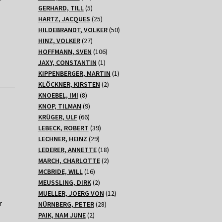
Produkte
5
GERHARD, TILL
5
Produkte
25
HARTZ, JACQUES
25
Produkte
50
HILDEBRANDT, VOLKER
50
27
Produkte
HINZ, VOLKER
27
Produkte
106
HOFFMANN, SVEN
106
1
Produkte
JAXY, CONSTANTIN
1
Produkt
1
KIPPENBERGER, MARTIN
1
2
Produkt
KLÖCKNER, KIRSTEN
2
8
Produkte
KNOEBEL, IMI
8
Produkte
9
KNOP, TILMAN
9
66
Produkte
KRÜGER, ULF
66
Produkte
39
LEBECK, ROBERT
39
29
Produkte
LECHNER, HEINZ
29
Produkte
18
LEDERER, ANNETTE
18
Produkte
2
MARCH, CHARLOTTE
2
16
Produkte
MCBRIDE, WILL
16
Produkte
2
MEUSSLING, DIRK
2
Produkte
12
MUELLER, JOERG VON
12
r
28
Produkte
NÜRNBERG, PETER
28
2
Produkte
PAIK, NAM JUNE
2