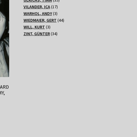
17
Produkte
VILANDER, ICA
17
3
Produkte
WARHOL, ANDY
3
Produkte
44
WIEDMAIER, GERT
44
3
Produkte
WILL, KURT
3
Produkte
34
ZINT, GÜNTER
34
Produkte
GARD
Y,