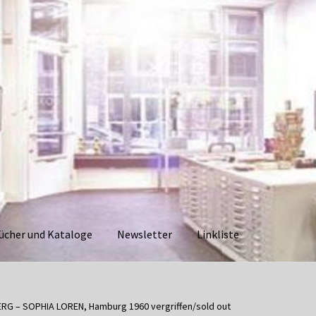
ücher und Kataloge
Newsletter
Linkliste
aloge
Datenschutzerklärung
Impressum
Kasse
Linkliste
Mein Ko
G – SOPHIA LOREN, Hamburg 1960 vergriffen/sold out