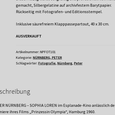
gemacht, Silbergelatine auf archivfestem Barytpapier.
Rückseitig mit Fotografen- und Editionsstempel.
Inklusive säurefreiem Klapppassepartout, 40 x 30 cm.
AUSVERKAUFT
Artikelnummer:
NPFOT101
Kategorie:
NÜRNBERG, PETER
Schlagwörter:
Fotografie
,
Nürnberg
,
Peter
schreibung
ER NÜRNBERG – SOPHIA LOREN im Esplanade-Kino anlässlich de
iere ihres Films „Prinzessin Olympia“, Hamburg 1960.