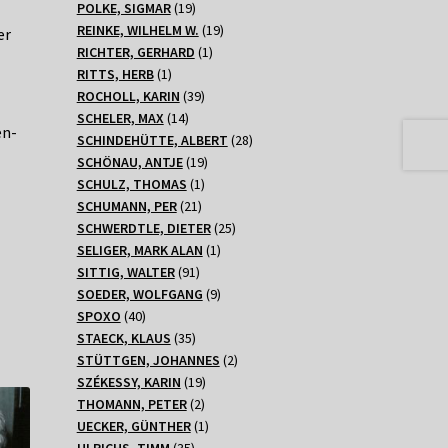
Produkte
19
POLKE, SIGMAR
19
Produkte
19
REINKE, WILHELM W.
19
er
1
Produkte
RICHTER, GERHARD
1
1
Produkt
RITTS, HERB
1
Produkt
39
ROCHOLL, KARIN
39
14
Produkte
SCHELER, MAX
14
en-
Produkte
28
SCHINDEHÜTTE, ALBERT
28
19
Produkte
SCHÖNAU, ANTJE
19
1
Produkte
SCHULZ, THOMAS
1
21
Produkt
SCHUMANN, PER
21
Produkte
25
SCHWERDTLE, DIETER
25
1
Produkte
SELIGER, MARK ALAN
1
91
Produkt
SITTIG, WALTER
91
Produkte
9
SOEDER, WOLFGANG
9
40
Produkte
SPOXO
40
Produkte
35
STAECK, KLAUS
35
Produkte
2
STÜTTGEN, JOHANNES
2
19
Produkte
SZÉKESSY, KARIN
19
2
Produkte
THOMANN, PETER
2
Produkte
1
UECKER, GÜNTHER
1
35
Produkt
ULRICHS, TIMM
35