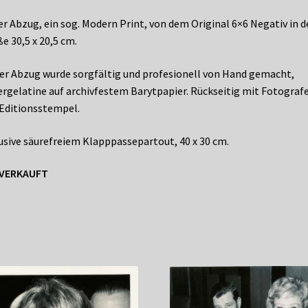
r Abzug, ein sog. Modern Print, von dem Original 6×6 Negativ in d
e 30,5 x 20,5 cm.
er Abzug wurde sorgfältig und profesionell von Hand gemacht,
ergelatine auf archivfestem Barytpapier. Rückseitig mit Fotograf
Editionsstempel.
usive säurefreiem Klapppassepartout, 40 x 30 cm.
VERKAUFT