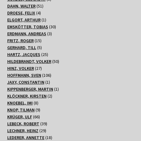
51
Produkte
DAHN, WALTER
51
4
Produkte
DROESE, FELIX
4
Produkte
1
ELGORT, ARTHUR
1
Produkt
30
EMSKÖTTER, TOBIAS
30
3
Produkte
ERDMANN, ANDREAS
3
15
Produkte
FRITZ, ROGER
15
Produkte
5
GERHARD, TILL
5
Produkte
25
HARTZ, JACQUES
25
Produkte
50
HILDEBRANDT, VOLKER
50
27
Produkte
HINZ, VOLKER
27
Produkte
106
HOFFMANN, SVEN
106
1
Produkte
JAXY, CONSTANTIN
1
Produkt
1
KIPPENBERGER, MARTIN
1
2
Produkt
KLÖCKNER, KIRSTEN
2
8
Produkte
KNOEBEL, IMI
8
Produkte
9
KNOP, TILMAN
9
66
Produkte
KRÜGER, ULF
66
Produkte
39
LEBECK, ROBERT
39
29
Produkte
LECHNER, HEINZ
29
Produkte
18
LEDERER, ANNETTE
18