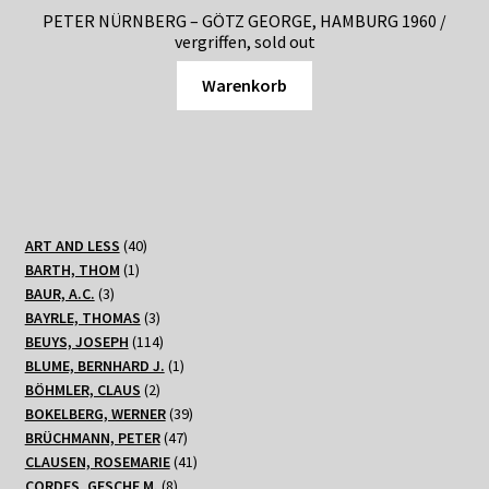
PETER NÜRNBERG – GÖTZ GEORGE, HAMBURG 1960 /
vergriffen, sold out
Warenkorb
40
ART AND LESS
40
1
Produkte
BARTH, THOM
1
3
Produkt
BAUR, A.C.
3
Produkte
3
BAYRLE, THOMAS
3
Produkte
114
BEUYS, JOSEPH
114
Produkte
1
BLUME, BERNHARD J.
1
2
Produkt
BÖHMLER, CLAUS
2
Produkte
39
BOKELBERG, WERNER
39
47
Produkte
BRÜCHMANN, PETER
47
Produkte
41
CLAUSEN, ROSEMARIE
41
8
Produkte
CORDES, GESCHE M.
8