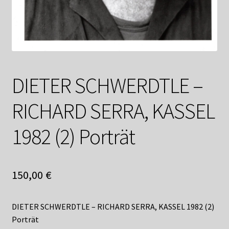
Shop
Suchservice
Versandkosten / Lieferung
DIETER SCHWERDTLE –
Warenkorb
RICHARD SERRA, KASSEL
Widerrufsbelehrung
1982 (2) Porträt
Zahlungsarten
150,00
€
DIETER SCHWERDTLE – RICHARD SERRA, KASSEL 1982 (2)
Porträt