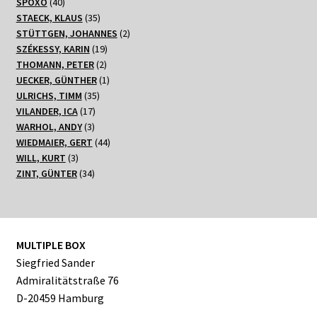
40
Produkte
SPOXO
40
Produkte
35
STAECK, KLAUS
35
Produkte
2
STÜTTGEN, JOHANNES
2
19
Produkte
SZÉKESSY, KARIN
19
2
Produkte
THOMANN, PETER
2
Produkte
1
UECKER, GÜNTHER
1
35
Produkt
ULRICHS, TIMM
35
17
Produkte
VILANDER, ICA
17
3
Produkte
WARHOL, ANDY
3
Produkte
44
WIEDMAIER, GERT
44
3
Produkte
WILL, KURT
3
Produkte
34
ZINT, GÜNTER
34
Produkte
MULTIPLE BOX
Siegfried Sander
Admiralitätstraße 76
D-20459 Hamburg