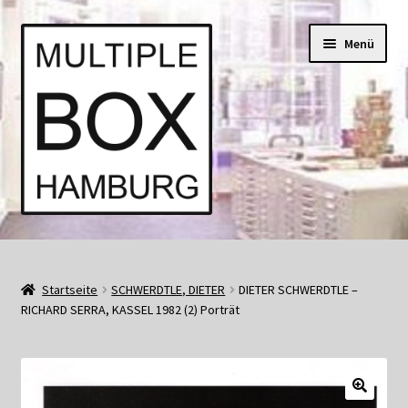
Zur
Springe
Menü
Navigation
zum
springen
Inhalt
Start
AGB
Startseite
SCHWERDTLE, DIETER
DIETER SCHWERDTLE –
RICHARD SERRA, KASSEL 1982 (2) Porträt
Aktuell • Angebote
Bücher und Kataloge