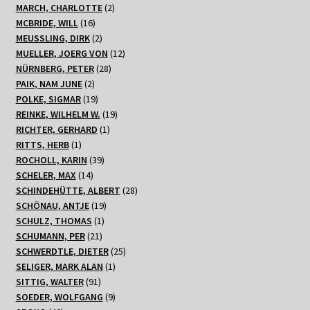
Produkte
2
MARCH, CHARLOTTE
2
16
Produkte
MCBRIDE, WILL
16
Produkte
2
MEUSSLING, DIRK
2
Produkte
12
MUELLER, JOERG VON
12
28
Produkte
NÜRNBERG, PETER
28
2
Produkte
PAIK, NAM JUNE
2
Produkte
19
POLKE, SIGMAR
19
Produkte
19
REINKE, WILHELM W.
19
1
Produkte
RICHTER, GERHARD
1
1
Produkt
RITTS, HERB
1
Produkt
39
ROCHOLL, KARIN
39
14
Produkte
SCHELER, MAX
14
Produkte
28
SCHINDEHÜTTE, ALBERT
28
19
Produkte
SCHÖNAU, ANTJE
19
1
Produkte
SCHULZ, THOMAS
1
21
Produkt
SCHUMANN, PER
21
Produkte
25
SCHWERDTLE, DIETER
25
1
Produkte
SELIGER, MARK ALAN
1
91
Produkt
SITTIG, WALTER
91
Produkte
9
SOEDER, WOLFGANG
9