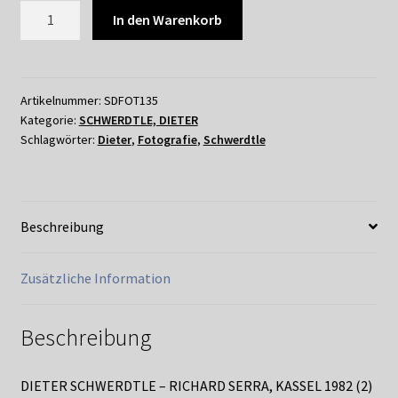
DIETER
In den Warenkorb
SCHWERDTLE
-
RICHARD
SERRA,
Artikelnummer:
SDFOT135
Kategorie:
SCHWERDTLE, DIETER
KASSEL
Schlagwörter:
Dieter
,
Fotografie
,
Schwerdtle
1982
(2)
Porträt
Menge
Beschreibung
Zusätzliche Information
Beschreibung
DIETER SCHWERDTLE – RICHARD SERRA, KASSEL 1982 (2)