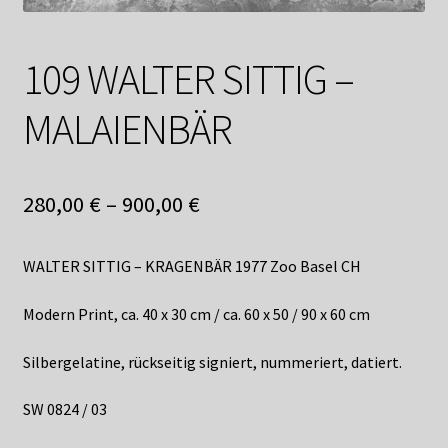
Shop
Suchservice
109 WALTER SITTIG –
Versandkosten / Lieferung
MALAIENBÄR
Warenkorb
280,00
€
–
900,00
€
Widerrufsbelehrung
WALTER SITTIG – KRAGENBÄR 1977 Zoo Basel CH
Zahlungsarten
Modern Print, ca. 40 x 30 cm / ca. 60 x 50 / 90 x 60 cm
Silbergelatine, rückseitig signiert, nummeriert, datiert.
SW 0824 / 03