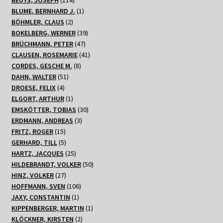
Produkte
1
BLUME, BERNHARD J.
1
2
Produkt
BÖHMLER, CLAUS
2
Produkte
39
BOKELBERG, WERNER
39
47
Produkte
BRÜCHMANN, PETER
47
Produkte
41
CLAUSEN, ROSEMARIE
41
8
Produkte
CORDES, GESCHE M.
8
51
Produkte
DAHN, WALTER
51
4
Produkte
DROESE, FELIX
4
Produkte
1
ELGORT, ARTHUR
1
Produkt
30
EMSKÖTTER, TOBIAS
30
3
Produkte
ERDMANN, ANDREAS
3
15
Produkte
FRITZ, ROGER
15
Produkte
5
GERHARD, TILL
5
Produkte
25
HARTZ, JACQUES
25
Produkte
50
HILDEBRANDT, VOLKER
50
27
Produkte
HINZ, VOLKER
27
Produkte
106
HOFFMANN, SVEN
106
1
Produkte
JAXY, CONSTANTIN
1
Produkt
1
KIPPENBERGER, MARTIN
1
2
Produkt
KLÖCKNER, KIRSTEN
2