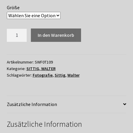
Größe
109
In den Warenkorb
WALTER
SITTIG
-
MALAIENBÄR
Artikelnummer:
SWF0T109
Kategorie:
SITTIG, WALTER
Menge
Schlagwörter:
Fotografie
,
Sittig
,
Walter
Zusätzliche Information
Zusätzliche Information