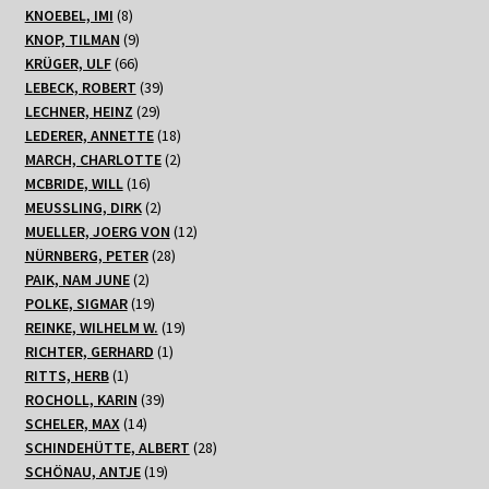
8
Produkte
KNOEBEL, IMI
8
Produkte
9
KNOP, TILMAN
9
66
Produkte
KRÜGER, ULF
66
Produkte
39
LEBECK, ROBERT
39
29
Produkte
LECHNER, HEINZ
29
Produkte
18
LEDERER, ANNETTE
18
Produkte
2
MARCH, CHARLOTTE
2
16
Produkte
MCBRIDE, WILL
16
Produkte
2
MEUSSLING, DIRK
2
Produkte
12
MUELLER, JOERG VON
12
28
Produkte
NÜRNBERG, PETER
28
2
Produkte
PAIK, NAM JUNE
2
Produkte
19
POLKE, SIGMAR
19
Produkte
19
REINKE, WILHELM W.
19
1
Produkte
RICHTER, GERHARD
1
1
Produkt
RITTS, HERB
1
Produkt
39
ROCHOLL, KARIN
39
14
Produkte
SCHELER, MAX
14
Produkte
28
SCHINDEHÜTTE, ALBERT
28
19
Produkte
SCHÖNAU, ANTJE
19