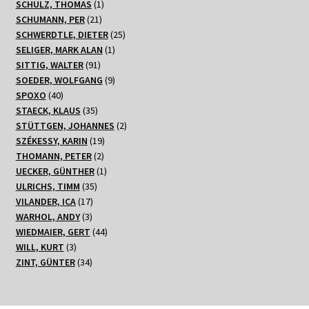
1
Produkte
SCHULZ, THOMAS
1
21
Produkt
SCHUMANN, PER
21
Produkte
25
SCHWERDTLE, DIETER
25
1
Produkte
SELIGER, MARK ALAN
1
91
Produkt
SITTIG, WALTER
91
Produkte
9
SOEDER, WOLFGANG
9
40
Produkte
SPOXO
40
Produkte
35
STAECK, KLAUS
35
Produkte
2
STÜTTGEN, JOHANNES
2
19
Produkte
SZÉKESSY, KARIN
19
2
Produkte
THOMANN, PETER
2
Produkte
1
UECKER, GÜNTHER
1
35
Produkt
ULRICHS, TIMM
35
17
Produkte
VILANDER, ICA
17
3
Produkte
WARHOL, ANDY
3
Produkte
44
WIEDMAIER, GERT
44
3
Produkte
WILL, KURT
3
Produkte
34
ZINT, GÜNTER
34
Produkte