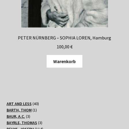
PETER NÜRNBERG – SOPHIA LOREN, Hamburg
100,00
€
Warenkorb
40
ART AND LESS
40
1
Produkte
BARTH, THOM
1
3
Produkt
BAUR, A.C.
3
Produkte
3
BAYRLE, THOMAS
3
Produkte
114
BEUYS, JOSEPH
114