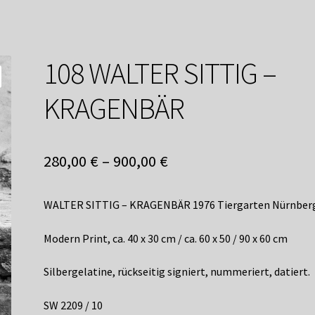
service
Versandkosten / Lieferung
Warenkorb
Widerrufsbelehrung
108 WALTER SITTIG –
KRAGENBÄR
280,00
€
–
900,00
€
WALTER SITTIG – KRAGENBÄR 1976 Tiergarten Nürnber
Modern Print, ca. 40 x 30 cm / ca. 60 x 50 / 90 x 60 cm
Silbergelatine, rückseitig signiert, nummeriert, datiert.
SW 2209 / 10