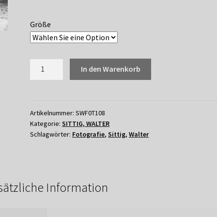
Größe
108
In den Warenkorb
WALTER
SITTIG
-
KRAGENBÄR
Artikelnummer:
SWF0T108
Kategorie:
SITTIG, WALTER
Menge
Schlagwörter:
Fotografie
,
Sittig
,
Walter
sätzliche Information