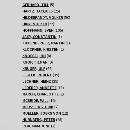
Produkte
5
GERHARD, TILL
5
Produkte
25
HARTZ, JACQUES
25
Produkte
50
HILDEBRANDT, VOLKER
50
27
Produkte
HINZ, VOLKER
27
Produkte
106
HOFFMANN, SVEN
106
1
Produkte
JAXY, CONSTANTIN
1
Produkt
1
KIPPENBERGER, MARTIN
1
2
Produkt
KLÖCKNER, KIRSTEN
2
8
Produkte
KNOEBEL, IMI
8
Produkte
9
KNOP, TILMAN
9
66
Produkte
KRÜGER, ULF
66
Produkte
39
LEBECK, ROBERT
39
29
Produkte
LECHNER, HEINZ
29
Produkte
18
LEDERER, ANNETTE
18
Produkte
2
MARCH, CHARLOTTE
2
16
Produkte
MCBRIDE, WILL
16
Produkte
2
MEUSSLING, DIRK
2
Produkte
12
MUELLER, JOERG VON
12
28
Produkte
NÜRNBERG, PETER
28
2
Produkte
PAIK, NAM JUNE
2