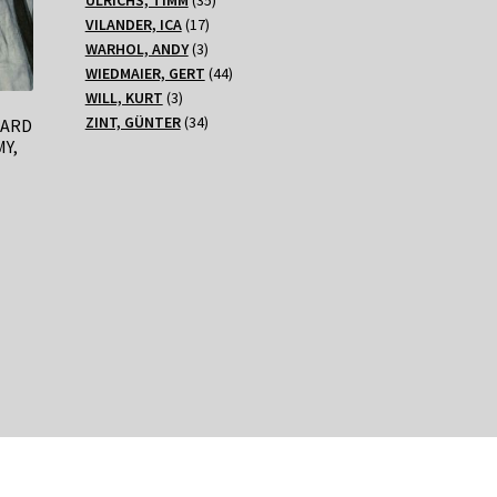
17
Produkte
VILANDER, ICA
17
3
Produkte
WARHOL, ANDY
3
Produkte
44
WIEDMAIER, GERT
44
3
Produkte
WILL, KURT
3
Produkte
34
ZINT, GÜNTER
34
GARD
Produkte
Y,