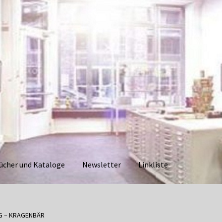
ücher und Kataloge
Newsletter
Linkliste
aloge
Datenschutzerklärung
Impressum
Kasse
Linkliste
Mein Ko
IG – KRAGENBÄR