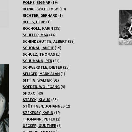
Produkte
19
POLKE, SIGMAR
19
Produkte
19
REINKE, WILHELM W.
19
1
Produkte
RICHTER, GERHARD
1
1
Produkt
RITTS, HERB
1
Produkt
39
ROCHOLL, KARIN
39
14
Produkte
SCHELER, MAX
14
Produkte
28
SCHINDEHÜTTE, ALBERT
28
19
Produkte
SCHÖNAU, ANTJE
19
1
Produkte
SCHULZ, THOMAS
1
21
Produkt
SCHUMANN, PER
21
Produkte
25
SCHWERDTLE, DIETER
25
1
Produkte
SELIGER, MARK ALAN
1
91
Produkt
SITTIG, WALTER
91
Produkte
9
SOEDER, WOLFGANG
9
40
Produkte
SPOXO
40
Produkte
35
STAECK, KLAUS
35
Produkte
2
STÜTTGEN, JOHANNES
2
19
Produkte
SZÉKESSY, KARIN
19
2
Produkte
THOMANN, PETER
2
Produkte
1
UECKER, GÜNTHER
1
35
Produkt
ULRICHS, TIMM
35