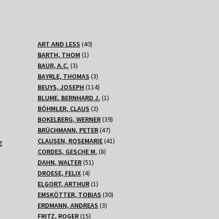
40
ART AND LESS
40
1
Produkte
BARTH, THOM
1
3
Produkt
BAUR, A.C.
3
Produkte
3
BAYRLE, THOMAS
3
Produkte
114
BEUYS, JOSEPH
114
Produkte
1
BLUME, BERNHARD J.
1
2
Produkt
BÖHMLER, CLAUS
2
Produkte
39
BOKELBERG, WERNER
39
47
Produkte
BRÜCHMANN, PETER
47
Produkte
41
CLAUSEN, ROSEMARIE
41
g
8
Produkte
CORDES, GESCHE M.
8
51
Produkte
DAHN, WALTER
51
4
Produkte
DROESE, FELIX
4
Produkte
1
ELGORT, ARTHUR
1
Produkt
30
EMSKÖTTER, TOBIAS
30
3
Produkte
ERDMANN, ANDREAS
3
15
Produkte
FRITZ, ROGER
15