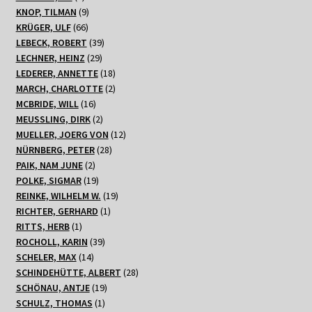
Produkte
9
KNOP, TILMAN
9
66
Produkte
KRÜGER, ULF
66
Produkte
39
LEBECK, ROBERT
39
29
Produkte
LECHNER, HEINZ
29
Produkte
18
LEDERER, ANNETTE
18
Produkte
2
MARCH, CHARLOTTE
2
16
Produkte
MCBRIDE, WILL
16
Produkte
2
MEUSSLING, DIRK
2
Produkte
12
MUELLER, JOERG VON
12
28
Produkte
NÜRNBERG, PETER
28
2
Produkte
PAIK, NAM JUNE
2
Produkte
19
POLKE, SIGMAR
19
Produkte
19
REINKE, WILHELM W.
19
1
Produkte
RICHTER, GERHARD
1
1
Produkt
RITTS, HERB
1
Produkt
39
ROCHOLL, KARIN
39
14
Produkte
SCHELER, MAX
14
Produkte
28
SCHINDEHÜTTE, ALBERT
28
19
Produkte
SCHÖNAU, ANTJE
19
1
Produkte
SCHULZ, THOMAS
1