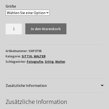
Größe
098
In den Warenkorb
WALTER
SITTIG
-
EISBÄR
Artikelnummer:
SWF0T98
Kategorie:
SITTIG, WALTER
Menge
Schlagwörter:
Fotografie
,
Sittig
,
Walter
Zusätzliche Information
Zusätzliche Information