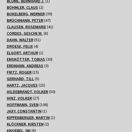
Produkte
1
BLUME, BERNHARD J.
1
2
Produkt
BÖHMLER, CLAUS
2
Produkte
39
BOKELBERG, WERNER
39
47
Produkte
BRÜCHMANN, PETER
47
Produkte
41
CLAUSEN, ROSEMARIE
41
8
Produkte
CORDES, GESCHE M.
8
51
Produkte
DAHN, WALTER
51
4
Produkte
DROESE, FELIX
4
Produkte
1
ELGORT, ARTHUR
1
Produkt
30
EMSKÖTTER, TOBIAS
30
3
Produkte
ERDMANN, ANDREAS
3
15
Produkte
FRITZ, ROGER
15
Produkte
5
GERHARD, TILL
5
Produkte
25
HARTZ, JACQUES
25
Produkte
50
HILDEBRANDT, VOLKER
50
27
Produkte
HINZ, VOLKER
27
Produkte
106
HOFFMANN, SVEN
106
1
Produkte
JAXY, CONSTANTIN
1
Produkt
1
KIPPENBERGER, MARTIN
1
2
Produkt
KLÖCKNER, KIRSTEN
2
8
Produkte
KNOEBEL, IMI
8