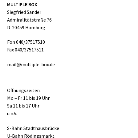
MULTIPLE BOX
Siegfried Sander
Admiralitätstraße 76
D-20459 Hamburg
Fon 040/37517510
Fax 040/37517511
mail@multiple-box.de
Öffnungszeiten:
Mo – Fr 11 bis 19 Uhr
Sa 11 bis 17 Uhr
u.n.V.
S-Bahn Stadthausbrücke
U-Bahn Rödingsmarkt