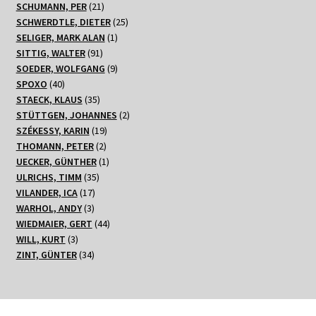
21
Produkt
SCHUMANN, PER
21
Produkte
25
SCHWERDTLE, DIETER
25
1
Produkte
SELIGER, MARK ALAN
1
91
Produkt
SITTIG, WALTER
91
Produkte
9
SOEDER, WOLFGANG
9
40
Produkte
SPOXO
40
Produkte
35
STAECK, KLAUS
35
Produkte
2
STÜTTGEN, JOHANNES
2
19
Produkte
SZÉKESSY, KARIN
19
2
Produkte
THOMANN, PETER
2
Produkte
1
UECKER, GÜNTHER
1
35
Produkt
ULRICHS, TIMM
35
17
Produkte
VILANDER, ICA
17
3
Produkte
WARHOL, ANDY
3
Produkte
44
WIEDMAIER, GERT
44
3
Produkte
WILL, KURT
3
Produkte
34
ZINT, GÜNTER
34
Produkte