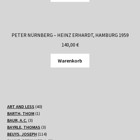
PETER NÜRNBERG – HEINZ ERHARDT, HAMBURG 1959
140,00
€
Warenkorb
40
ART AND LESS
40
1
Produkte
BARTH, THOM
1
3
Produkt
BAUR, A.C.
3
Produkte
3
BAYRLE, THOMAS
3
Produkte
114
BEUYS, JOSEPH
114