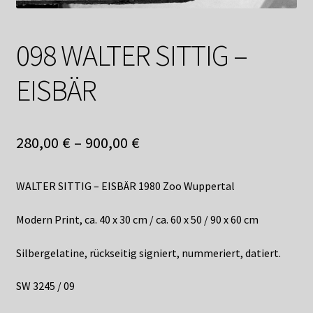
Shop
Suchservice
098 WALTER SITTIG –
Versandkosten / Lieferung
EISBÄR
Warenkorb
280,00
€
–
900,00
€
Widerrufsbelehrung
WALTER SITTIG – EISBÄR 1980 Zoo Wuppertal
Zahlungsarten
Modern Print, ca. 40 x 30 cm / ca. 60 x 50 / 90 x 60 cm
Silbergelatine, rückseitig signiert, nummeriert, datiert.
SW 3245 / 09