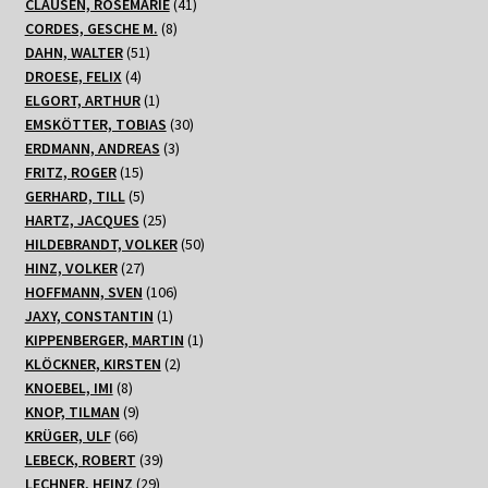
Produkte
41
CLAUSEN, ROSEMARIE
41
8
Produkte
CORDES, GESCHE M.
8
51
Produkte
DAHN, WALTER
51
4
Produkte
DROESE, FELIX
4
Produkte
1
ELGORT, ARTHUR
1
Produkt
30
EMSKÖTTER, TOBIAS
30
3
Produkte
ERDMANN, ANDREAS
3
15
Produkte
FRITZ, ROGER
15
Produkte
5
GERHARD, TILL
5
Produkte
25
HARTZ, JACQUES
25
Produkte
50
HILDEBRANDT, VOLKER
50
27
Produkte
HINZ, VOLKER
27
Produkte
106
HOFFMANN, SVEN
106
1
Produkte
JAXY, CONSTANTIN
1
Produkt
1
KIPPENBERGER, MARTIN
1
2
Produkt
KLÖCKNER, KIRSTEN
2
8
Produkte
KNOEBEL, IMI
8
Produkte
9
KNOP, TILMAN
9
66
Produkte
KRÜGER, ULF
66
Produkte
39
LEBECK, ROBERT
39
29
Produkte
LECHNER, HEINZ
29