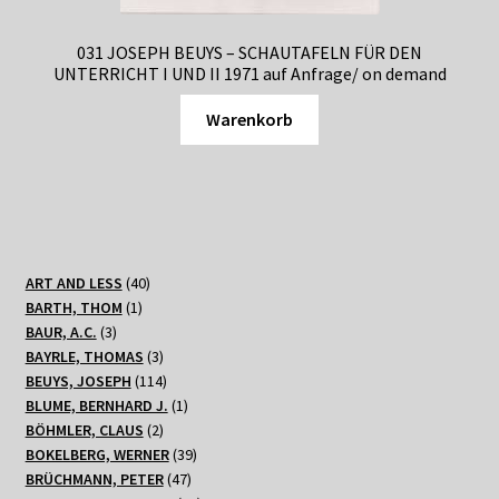
031 JOSEPH BEUYS – SCHAUTAFELN FÜR DEN
UNTERRICHT I UND II 1971 auf Anfrage/ on demand
Warenkorb
40
ART AND LESS
40
1
Produkte
BARTH, THOM
1
3
Produkt
BAUR, A.C.
3
Produkte
3
BAYRLE, THOMAS
3
Produkte
114
BEUYS, JOSEPH
114
Produkte
1
BLUME, BERNHARD J.
1
2
Produkt
BÖHMLER, CLAUS
2
Produkte
39
BOKELBERG, WERNER
39
47
Produkte
BRÜCHMANN, PETER
47