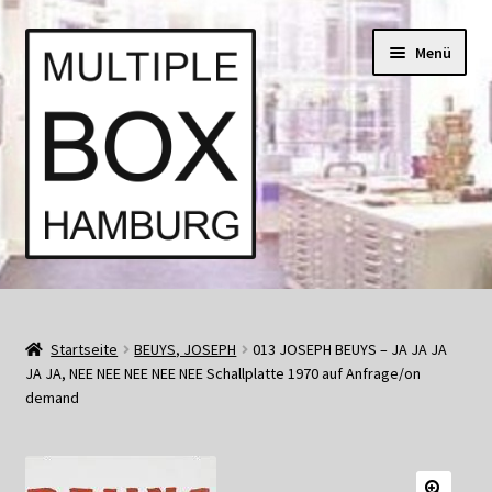
Zur
Springe
Menü
Navigation
zum
springen
Inhalt
Start
AGB
Startseite
BEUYS, JOSEPH
013 JOSEPH BEUYS – JA JA JA
JA JA, NEE NEE NEE NEE NEE Schallplatte 1970 auf Anfrage/on
demand
Aktuell • Angebote
Bücher und Kataloge