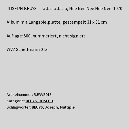
Shop
JOSEPH BEUYS – Ja Ja Ja Ja Ja, Nee Nee Nee Nee Nee 1970
Suchservice
Album mit Langspielplatte, gestempelt 31 x 31 cm
Versandkosten / Lieferung
Auflage: 500, nummeriert, nicht signiert
Warenkorb
WVZ Schellmann 013
Widerrufsbelehrung
Zahlungsarten
Artikelnummer:
BJWVZ013
Kategorie:
BEUYS, JOSEPH
Schlagwörter:
BEUYS
,
Joseph
,
Multiple