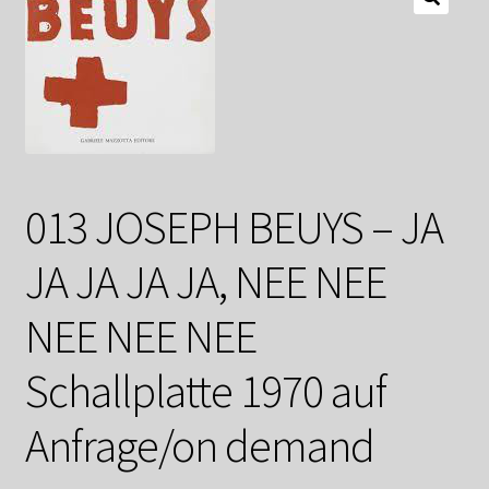
Datenschutzerklärung
Impressum
Kasse
Linkliste
013 JOSEPH BEUYS – JA
Mein Konto
JA JA JA JA, NEE NEE
Mitglieder
NEE NEE NEE
Schallplatte 1970 auf
Newsletter
Anfrage/on demand
Newsletter