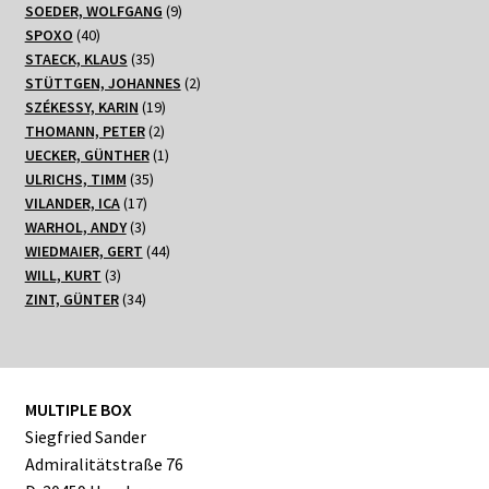
Produkte
9
SOEDER, WOLFGANG
9
40
Produkte
SPOXO
40
Produkte
35
STAECK, KLAUS
35
Produkte
2
STÜTTGEN, JOHANNES
2
19
Produkte
SZÉKESSY, KARIN
19
2
Produkte
THOMANN, PETER
2
Produkte
1
UECKER, GÜNTHER
1
35
Produkt
ULRICHS, TIMM
35
17
Produkte
VILANDER, ICA
17
3
Produkte
WARHOL, ANDY
3
Produkte
44
WIEDMAIER, GERT
44
3
Produkte
WILL, KURT
3
Produkte
34
ZINT, GÜNTER
34
Produkte
MULTIPLE BOX
Siegfried Sander
Admiralitätstraße 76