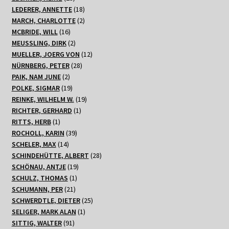
Produkte
18
LEDERER, ANNETTE
18
Produkte
2
MARCH, CHARLOTTE
2
16
Produkte
MCBRIDE, WILL
16
Produkte
2
MEUSSLING, DIRK
2
Produkte
12
MUELLER, JOERG VON
12
28
Produkte
NÜRNBERG, PETER
28
2
Produkte
PAIK, NAM JUNE
2
Produkte
19
POLKE, SIGMAR
19
Produkte
19
REINKE, WILHELM W.
19
1
Produkte
RICHTER, GERHARD
1
1
Produkt
RITTS, HERB
1
Produkt
39
ROCHOLL, KARIN
39
14
Produkte
SCHELER, MAX
14
Produkte
28
SCHINDEHÜTTE, ALBERT
28
19
Produkte
SCHÖNAU, ANTJE
19
1
Produkte
SCHULZ, THOMAS
1
21
Produkt
SCHUMANN, PER
21
Produkte
25
SCHWERDTLE, DIETER
25
1
Produkte
SELIGER, MARK ALAN
1
91
Produkt
SITTIG, WALTER
91