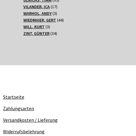
17
Produkte
VILANDER, ICA
17
3
Produkte
WARHOL, ANDY
3
Produkte
44
WIEDMAIER, GERT
44
3
Produkte
WILL, KURT
3
Produkte
34
ZINT, GÜNTER
34
Produkte
Startseite
Zahlungsarten
Versandkosten / Lieferung
Widerrufsbelehrung