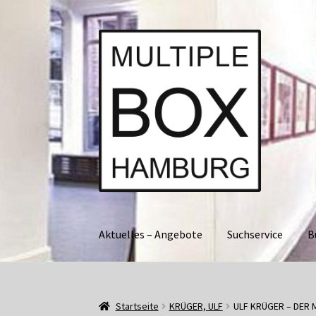
Zur
Springe
Navigation
zum
springen
Inhalt
Aktuelles – Angebote
Suchservice
B
Start
AGB
Aktuell • Angebote
Bücher und Kat
Startseite
KRÜGER, ULF
ULF KRÜGER – DER 