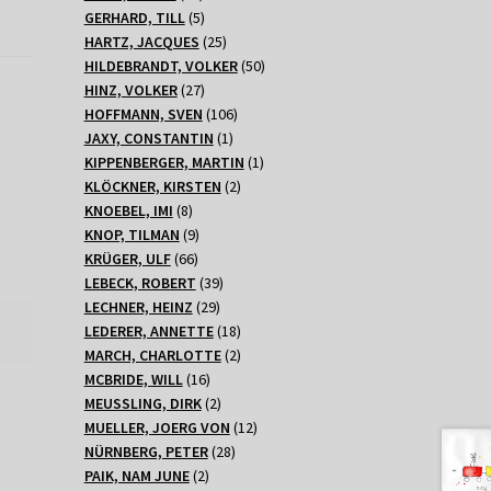
Produkte
5
GERHARD, TILL
5
Produkte
25
HARTZ, JACQUES
25
Produkte
50
HILDEBRANDT, VOLKER
50
27
Produkte
HINZ, VOLKER
27
Produkte
106
HOFFMANN, SVEN
106
1
Produkte
JAXY, CONSTANTIN
1
Produkt
1
KIPPENBERGER, MARTIN
1
2
Produkt
KLÖCKNER, KIRSTEN
2
8
Produkte
KNOEBEL, IMI
8
Produkte
9
KNOP, TILMAN
9
66
Produkte
KRÜGER, ULF
66
Produkte
39
LEBECK, ROBERT
39
29
Produkte
LECHNER, HEINZ
29
Produkte
18
LEDERER, ANNETTE
18
Produkte
2
MARCH, CHARLOTTE
2
16
Produkte
MCBRIDE, WILL
16
Produkte
2
MEUSSLING, DIRK
2
Produkte
12
MUELLER, JOERG VON
12
28
Produkte
NÜRNBERG, PETER
28
2
Produkte
PAIK, NAM JUNE
2