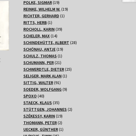
Produkte
19
POLKE, SIGMAR
19
Produkte
19
REINKE, WILHELM W.
19
1
Produkte
RICHTER, GERHARD
1
1
Produkt
RITTS, HERB
1
Produkt
39
ROCHOLL, KARIN
39
14
Produkte
SCHELER, MAX
14
Produkte
28
SCHINDEHÜTTE, ALBERT
28
19
Produkte
SCHÖNAU, ANTJE
19
1
Produkte
SCHULZ, THOMAS
1
E
21
Produkt
SCHUMANN, PER
21
Produkte
25
SCHWERDTLE, DIETER
25
1
Produkte
SELIGER, MARK ALAN
1
91
Produkt
SITTIG, WALTER
91
Produkte
9
SOEDER, WOLFGANG
9
40
Produkte
SPOXO
40
Produkte
35
STAECK, KLAUS
35
Produkte
2
STÜTTGEN, JOHANNES
2
19
Produkte
SZÉKESSY, KARIN
19
2
Produkte
THOMANN, PETER
2
Produkte
1
UECKER, GÜNTHER
1
35
Produkt
ULRICHS, TIMM
35