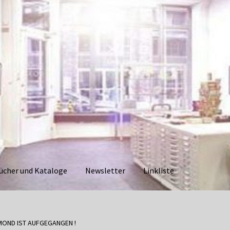
ücher und Kataloge
Newsletter
Linkliste
aloge
Datenschutzerklärung
Impressum
Kasse
Linkliste
Mein Ko
MOND IST AUFGEGANGEN !