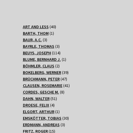
40
ART AND LESS
40
1
Produkte
BARTH, THOM
1
3
Produkt
BAUR, A.C.
3
Produkte
3
BAYRLE, THOMAS
3
Produkte
114
BEUYS, JOSEPH
114
Produkte
1
BLUME, BERNHARD J.
1
2
Produkt
BÖHMLER, CLAUS
2
Produkte
39
BOKELBERG, WERNER
39
47
Produkte
BRÜCHMANN, PETER
47
Produkte
41
CLAUSEN, ROSEMARIE
41
8
Produkte
CORDES, GESCHE M.
8
51
Produkte
DAHN, WALTER
51
4
Produkte
DROESE, FELIX
4
Produkte
1
ELGORT, ARTHUR
1
Produkt
30
EMSKÖTTER, TOBIAS
30
3
Produkte
ERDMANN, ANDREAS
3
15
Produkte
FRITZ, ROGER
15