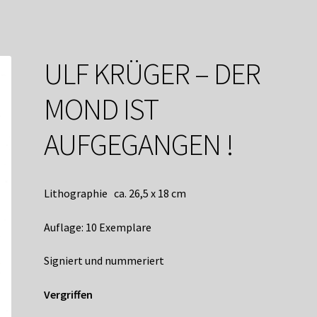
service
Versandkosten / Lieferung
Warenkorb
Widerrufsbelehrung
ULF KRÜGER – DER
MOND IST
AUFGEGANGEN !
Lithographie ca. 26,5 x 18 cm
Auflage: 10 Exemplare
Signiert und nummeriert
Vergriffen