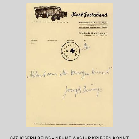
047 JOSEPH BEUYS – NEHMT WAS IHR KRIEGEN KÖNNT