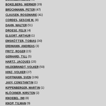
Produkte
39
BOKELBERG, WERNER
39
47
Produkte
BRÜCHMANN, PETER
47
Produkte
41
CLAUSEN, ROSEMARIE
41
8
Produkte
CORDES, GESCHE M.
8
51
Produkte
DAHN, WALTER
51
4
Produkte
DROESE, FELIX
4
Produkte
1
ELGORT, ARTHUR
1
Produkt
30
EMSKÖTTER, TOBIAS
30
3
Produkte
ERDMANN, ANDREAS
3
15
Produkte
FRITZ, ROGER
15
Produkte
5
GERHARD, TILL
5
Produkte
25
HARTZ, JACQUES
25
Produkte
50
HILDEBRANDT, VOLKER
50
27
Produkte
HINZ, VOLKER
27
Produkte
106
HOFFMANN, SVEN
106
1
Produkte
JAXY, CONSTANTIN
1
Produkt
1
KIPPENBERGER, MARTIN
1
2
Produkt
KLÖCKNER, KIRSTEN
2
8
Produkte
KNOEBEL, IMI
8
Produkte
9
KNOP, TILMAN
9