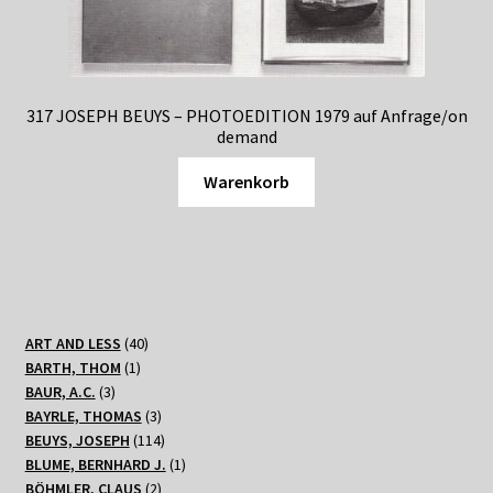
317 JOSEPH BEUYS – PHOTOEDITION 1979 auf Anfrage/on
demand
Warenkorb
40
ART AND LESS
40
1
Produkte
BARTH, THOM
1
3
Produkt
BAUR, A.C.
3
Produkte
3
BAYRLE, THOMAS
3
Produkte
114
BEUYS, JOSEPH
114
Produkte
1
BLUME, BERNHARD J.
1
2
Produkt
BÖHMLER, CLAUS
2