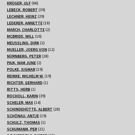
66
Produkte
KRÜGER, ULF
66
Produkte
39
LEBECK, ROBERT
39
29
Produkte
LECHNER, HEINZ
29
Produkte
18
LEDERER, ANNETTE
18
Produkte
2
MARCH, CHARLOTTE
2
16
Produkte
MCBRIDE, WILL
16
Produkte
2
MEUSSLING, DIRK
2
Produkte
12
MUELLER, JOERG VON
12
28
Produkte
NÜRNBERG, PETER
28
2
Produkte
PAIK, NAM JUNE
2
Produkte
19
POLKE, SIGMAR
19
Produkte
19
REINKE, WILHELM W.
19
1
Produkte
RICHTER, GERHARD
1
1
Produkt
RITTS, HERB
1
Produkt
39
ROCHOLL, KARIN
39
14
Produkte
SCHELER, MAX
14
Produkte
28
SCHINDEHÜTTE, ALBERT
28
19
Produkte
SCHÖNAU, ANTJE
19
1
Produkte
SCHULZ, THOMAS
1
21
Produkt
SCHUMANN, PER
21