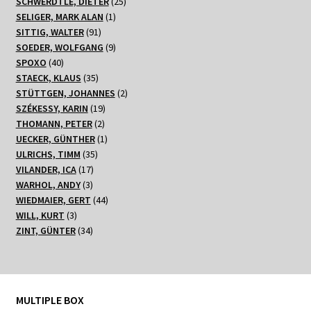
Produkte
25
SCHWERDTLE, DIETER
25
1
Produkte
SELIGER, MARK ALAN
1
91
Produkt
SITTIG, WALTER
91
Produkte
9
SOEDER, WOLFGANG
9
40
Produkte
SPOXO
40
Produkte
35
STAECK, KLAUS
35
Produkte
2
STÜTTGEN, JOHANNES
2
19
Produkte
SZÉKESSY, KARIN
19
2
Produkte
THOMANN, PETER
2
Produkte
1
UECKER, GÜNTHER
1
35
Produkt
ULRICHS, TIMM
35
17
Produkte
VILANDER, ICA
17
3
Produkte
WARHOL, ANDY
3
Produkte
44
WIEDMAIER, GERT
44
3
Produkte
WILL, KURT
3
Produkte
34
ZINT, GÜNTER
34
Produkte
MULTIPLE BOX