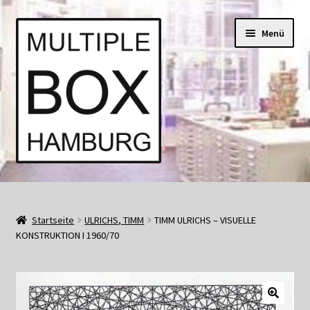
Zur
Springe
Menü
Navigation
zum
springen
Inhalt
Start
AGB
Startseite
ULRICHS, TIMM
TIMM ULRICHS – VISUELLE
KONSTRUKTION I 1960/70
Aktuell • Angebote
Bücher und Kataloge