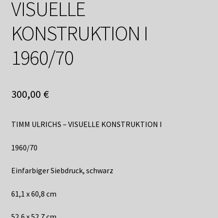
VISUELLE
Shop
KONSTRUKTION I
Suchservice
1960/70
Versandkosten / Lieferung
Warenkorb
300,00
€
Widerrufsbelehrung
TIMM ULRICHS – VISUELLE KONSTRUKTION I
Zahlungsarten
1960/70
Einfarbiger Siebdruck, schwarz
61,1 x 60,8 cm
52,6 x 52,7 cm