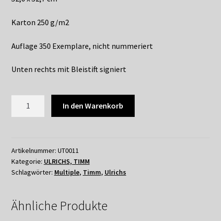
Karton 250 g/m2
Auflage 350 Exemplare, nicht nummeriert
Unten rechts mit Bleistift signiert
TIMM
In den Warenkorb
ULRICHS
-
VISUELLE
KONSTRUKTION
Artikelnummer:
UT0011
Kategorie:
ULRICHS, TIMM
I
Schlagwörter:
Multiple
,
Timm
,
Ulrichs
1960/70
Menge
Ähnliche Produkte