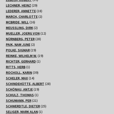
29
Produkte
LECHNER, HEINZ
29
Produkte
18
LEDERER, ANNETTE
18
Produkte
2
MARCH, CHARLOTTE
2
16
Produkte
MCBRIDE, WILL
16
Produkte
2
MEUSSLING, DIRK
2
Produkte
12
MUELLER, JOERG VON
12
28
Produkte
NÜRNBERG, PETER
28
2
Produkte
PAIK, NAM JUNE
2
Produkte
19
POLKE, SIGMAR
19
Produkte
19
REINKE, WILHELM W.
19
1
Produkte
RICHTER, GERHARD
1
1
Produkt
RITTS, HERB
1
Produkt
39
ROCHOLL, KARIN
39
14
Produkte
SCHELER, MAX
14
Produkte
28
SCHINDEHÜTTE, ALBERT
28
19
Produkte
SCHÖNAU, ANTJE
19
1
Produkte
SCHULZ, THOMAS
1
21
Produkt
SCHUMANN, PER
21
Produkte
25
SCHWERDTLE, DIETER
25
1
Produkte
SELIGER, MARK ALAN
1