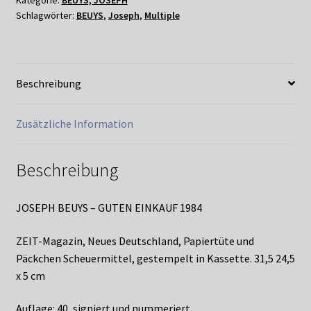
EINKAUF
Schlagwörter:
BEUYS
,
Joseph
,
Multiple
1984
Menge
Beschreibung
Zusätzliche Information
Beschreibung
JOSEPH BEUYS – GUTEN EINKAUF 1984
ZEIT-Magazin, Neues Deutschland, Papiertüte und
Päckchen Scheuermittel, gestempelt in Kassette. 31,5 24,5
x 5 cm
Auflage: 40, signiert und nummeriert