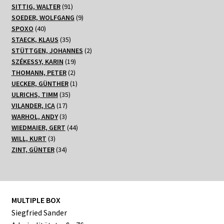
91
Produkt
SITTIG, WALTER
91
Produkte
9
SOEDER, WOLFGANG
9
40
Produkte
SPOXO
40
Produkte
35
STAECK, KLAUS
35
Produkte
2
STÜTTGEN, JOHANNES
2
19
Produkte
SZÉKESSY, KARIN
19
2
Produkte
THOMANN, PETER
2
Produkte
1
UECKER, GÜNTHER
1
35
Produkt
ULRICHS, TIMM
35
17
Produkte
VILANDER, ICA
17
3
Produkte
WARHOL, ANDY
3
Produkte
44
WIEDMAIER, GERT
44
3
Produkte
WILL, KURT
3
Produkte
34
ZINT, GÜNTER
34
Produkte
MULTIPLE BOX
Siegfried Sander