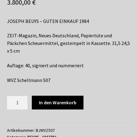
Shop
3.800,00
€
Suchservice
JOSEPH BEUYS – GUTEN EINKAUF 1984
Versandkosten / Lieferung
ZEIT-Magazin, Neues Deutschland, Papiertüte und
Päckchen Scheuermittel, gestempelt in Kassette. 31,5 24,5
Warenkorb
x 5 cm
Widerrufsbelehrung
Auflage: 40, signiert und nummeriert
WVZ Schellmann 507
Zahlungsarten
507
In den Warenkorb
JOSEPH
BEUYS
-
GUTEN
Artikelnummer:
BJWVZ507
Kategorie:
BEUYS, JOSEPH