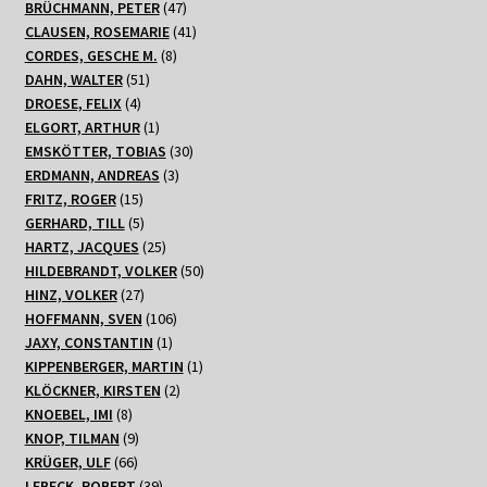
47
Produkte
BRÜCHMANN, PETER
47
Produkte
41
CLAUSEN, ROSEMARIE
41
8
Produkte
CORDES, GESCHE M.
8
51
Produkte
DAHN, WALTER
51
4
Produkte
DROESE, FELIX
4
Produkte
1
ELGORT, ARTHUR
1
Produkt
30
EMSKÖTTER, TOBIAS
30
3
Produkte
ERDMANN, ANDREAS
3
15
Produkte
FRITZ, ROGER
15
Produkte
5
GERHARD, TILL
5
Produkte
25
HARTZ, JACQUES
25
Produkte
50
HILDEBRANDT, VOLKER
50
27
Produkte
HINZ, VOLKER
27
Produkte
106
HOFFMANN, SVEN
106
1
Produkte
JAXY, CONSTANTIN
1
Produkt
1
KIPPENBERGER, MARTIN
1
2
Produkt
KLÖCKNER, KIRSTEN
2
8
Produkte
KNOEBEL, IMI
8
Produkte
9
KNOP, TILMAN
9
66
Produkte
KRÜGER, ULF
66
Produkte
39
LEBECK, ROBERT
39