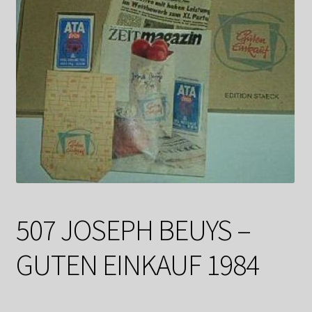
Datenschutzerklärung
Impressum
Kasse
Linkliste
Mein Konto
Mitglieder
507 JOSEPH BEUYS –
Newsletter
GUTEN EINKAUF 1984
Newsletter