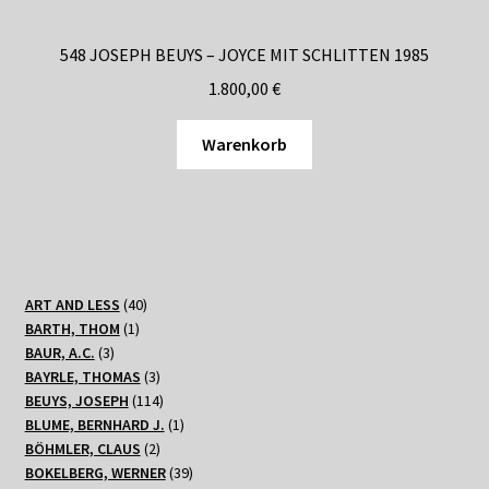
548 JOSEPH BEUYS – JOYCE MIT SCHLITTEN 1985
1.800,00
€
Warenkorb
40
ART AND LESS
40
1
Produkte
BARTH, THOM
1
3
Produkt
BAUR, A.C.
3
Produkte
3
BAYRLE, THOMAS
3
Produkte
114
BEUYS, JOSEPH
114
Produkte
1
BLUME, BERNHARD J.
1
2
Produkt
BÖHMLER, CLAUS
2
Produkte
39
BOKELBERG, WERNER
39