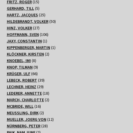
15
Produkte
FRITZ, ROGER
15
Produkte
5
GERHARD, TILL
5
Produkte
25
HARTZ, JACQUES
25
Produkte
50
HILDEBRANDT, VOLKER
50
27
Produkte
HINZ, VOLKER
27
Produkte
106
HOFFMANN, SVEN
106
1
Produkte
JAXY, CONSTANTIN
1
Produkt
1
KIPPENBERGER, MARTIN
1
2
Produkt
KLÖCKNER, KIRSTEN
2
8
Produkte
KNOEBEL, IMI
8
Produkte
9
KNOP, TILMAN
9
66
Produkte
KRÜGER, ULF
66
Produkte
39
LEBECK, ROBERT
39
29
Produkte
LECHNER, HEINZ
29
Produkte
18
LEDERER, ANNETTE
18
Produkte
2
MARCH, CHARLOTTE
2
16
Produkte
MCBRIDE, WILL
16
Produkte
2
MEUSSLING, DIRK
2
Produkte
12
MUELLER, JOERG VON
12
28
Produkte
NÜRNBERG, PETER
28
2
Produkte
PAIK, NAM JUNE
2