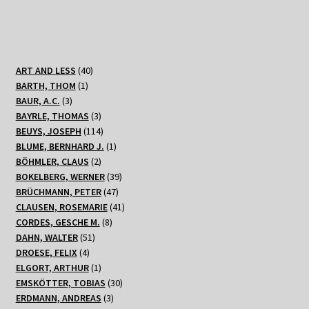
40
ART AND LESS
40
1
Produkte
BARTH, THOM
1
3
Produkt
BAUR, A.C.
3
Produkte
3
BAYRLE, THOMAS
3
Produkte
114
BEUYS, JOSEPH
114
Produkte
1
BLUME, BERNHARD J.
1
2
Produkt
BÖHMLER, CLAUS
2
Produkte
39
BOKELBERG, WERNER
39
47
Produkte
BRÜCHMANN, PETER
47
Produkte
41
CLAUSEN, ROSEMARIE
41
8
Produkte
CORDES, GESCHE M.
8
51
Produkte
DAHN, WALTER
51
4
Produkte
DROESE, FELIX
4
Produkte
1
ELGORT, ARTHUR
1
Produkt
30
EMSKÖTTER, TOBIAS
30
3
Produkte
ERDMANN, ANDREAS
3