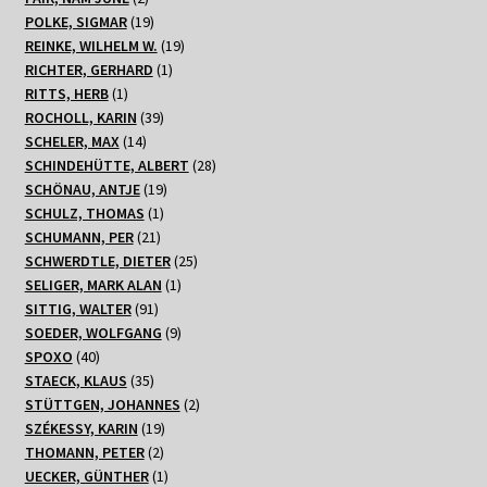
Produkte
19
POLKE, SIGMAR
19
Produkte
19
REINKE, WILHELM W.
19
1
Produkte
RICHTER, GERHARD
1
1
Produkt
RITTS, HERB
1
Produkt
39
ROCHOLL, KARIN
39
14
Produkte
SCHELER, MAX
14
Produkte
28
SCHINDEHÜTTE, ALBERT
28
19
Produkte
SCHÖNAU, ANTJE
19
1
Produkte
SCHULZ, THOMAS
1
21
Produkt
SCHUMANN, PER
21
Produkte
25
SCHWERDTLE, DIETER
25
1
Produkte
SELIGER, MARK ALAN
1
91
Produkt
SITTIG, WALTER
91
Produkte
9
SOEDER, WOLFGANG
9
40
Produkte
SPOXO
40
Produkte
35
STAECK, KLAUS
35
Produkte
2
STÜTTGEN, JOHANNES
2
19
Produkte
SZÉKESSY, KARIN
19
2
Produkte
THOMANN, PETER
2
Produkte
1
UECKER, GÜNTHER
1