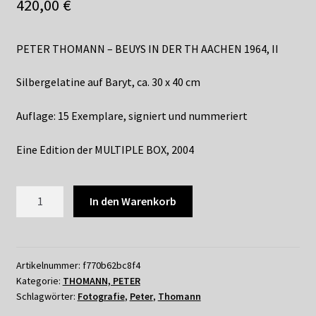
Shop
420,00
€
Suchservice
PETER THOMANN – BEUYS IN DER TH AACHEN 1964, II
Versandkosten / Lieferung
Silbergelatine auf Baryt, ca. 30 x 40 cm
Warenkorb
Auflage: 15 Exemplare, signiert und nummeriert
Eine Edition der MULTIPLE BOX, 2004
Widerrufsbelehrung
Zahlungsarten
PETER
In den Warenkorb
THOMANN
-
BEUYS
IN
Artikelnummer:
f770b62bc8f4
Kategorie:
THOMANN, PETER
DER
Schlagwörter:
Fotografie
,
Peter
,
Thomann
TH