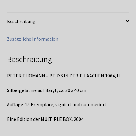
AACHEN
1964,
II
Beschreibung
Menge
Zusätzliche Information
Beschreibung
PETER THOMANN – BEUYS IN DER TH AACHEN 1964, II
Silbergelatine auf Baryt, ca. 30 x 40 cm
Auflage: 15 Exemplare, signiert und nummeriert
Eine Edition der MULTIPLE BOX, 2004