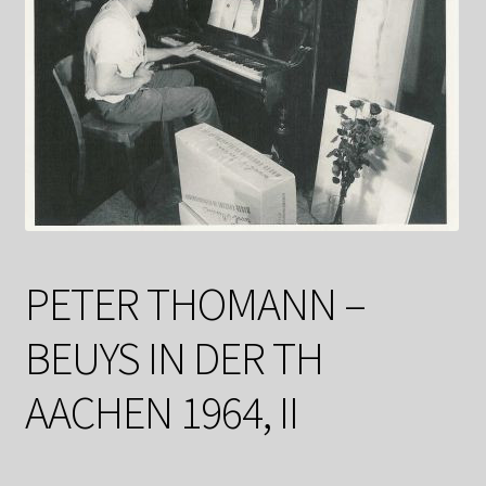
Datenschutzerklärung
Impressum
Kasse
Linkliste
Mein Konto
PETER THOMANN –
Mitglieder
BEUYS IN DER TH
Newsletter
AACHEN 1964, II
Newsletter