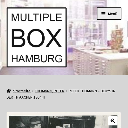
Zur
Springe
Menü
Navigation
zum
springen
Inhalt
Start
AGB
Startseite
THOMANN, PETER
PETER THOMANN – BEUYS IN
DER TH AACHEN 1964, II
Aktuell • Angebote
Bücher und Kataloge