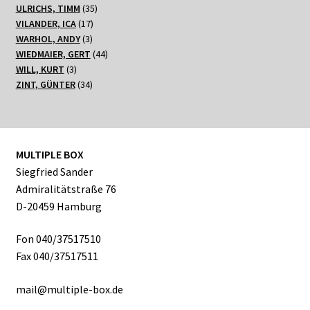
35
Produkt
ULRICHS, TIMM
35
17
Produkte
VILANDER, ICA
17
3
Produkte
WARHOL, ANDY
3
Produkte
44
WIEDMAIER, GERT
44
3
Produkte
WILL, KURT
3
Produkte
34
ZINT, GÜNTER
34
Produkte
MULTIPLE BOX
Siegfried Sander
Admiralitätstraße 76
D-20459 Hamburg
Fon 040/37517510
Fax 040/37517511
mail@multiple-box.de