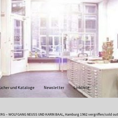
ücher und Kataloge
Newsletter
Linkliste
aloge
Datenschutzerklärung
Impressum
Kasse
Linkliste
Mein Ko
RG – WOLFGANG NEUSS UND KARIN BAAL, Hamburg 1962 vergriffen/sold out