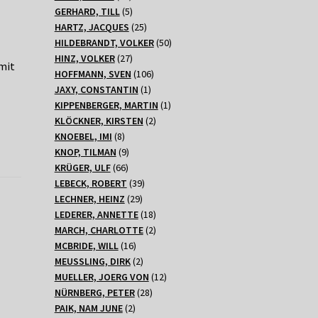
Produkte
5
GERHARD, TILL
5
Produkte
25
HARTZ, JACQUES
25
Produkte
50
HILDEBRANDT, VOLKER
50
27
Produkte
HINZ, VOLKER
27
 mit
Produkte
106
HOFFMANN, SVEN
106
1
Produkte
JAXY, CONSTANTIN
1
Produkt
1
KIPPENBERGER, MARTIN
1
2
Produkt
KLÖCKNER, KIRSTEN
2
8
Produkte
KNOEBEL, IMI
8
Produkte
9
KNOP, TILMAN
9
66
Produkte
KRÜGER, ULF
66
Produkte
39
LEBECK, ROBERT
39
29
Produkte
LECHNER, HEINZ
29
Produkte
18
LEDERER, ANNETTE
18
Produkte
2
MARCH, CHARLOTTE
2
16
Produkte
MCBRIDE, WILL
16
Produkte
2
MEUSSLING, DIRK
2
Produkte
12
MUELLER, JOERG VON
12
28
Produkte
NÜRNBERG, PETER
28
2
Produkte
PAIK, NAM JUNE
2