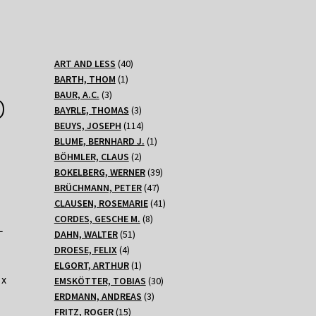
40
ART AND LESS
40
1
Produkte
BARTH, THOM
1
3
Produkt
BAUR, A.C.
3
D
Produkte
3
BAYRLE, THOMAS
3
Produkte
114
BEUYS, JOSEPH
114
Produkte
1
BLUME, BERNHARD J.
1
2
Produkt
BÖHMLER, CLAUS
2
Produkte
39
BOKELBERG, WERNER
39
47
Produkte
BRÜCHMANN, PETER
47
Produkte
41
CLAUSEN, ROSEMARIE
41
8
Produkte
CORDES, GESCHE M.
8
L
51
Produkte
DAHN, WALTER
51
4
Produkte
DROESE, FELIX
4
Produkte
1
ELGORT, ARTHUR
1
 x
Produkt
30
EMSKÖTTER, TOBIAS
30
3
Produkte
ERDMANN, ANDREAS
3
15
Produkte
FRITZ, ROGER
15