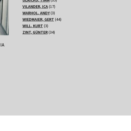
17
Produkte
VILANDER, ICA
17
3
Produkte
WARHOL, ANDY
3
Produkte
44
WIEDMAIER, GERT
44
3
Produkte
WILL, KURT
3
Produkte
34
ZINT, GÜNTER
34
Produkte
IA