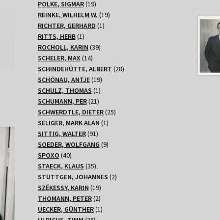
Produkte
19
POLKE, SIGMAR
19
Produkte
19
REINKE, WILHELM W.
19
1
Produkte
RICHTER, GERHARD
1
1
Produkt
RITTS, HERB
1
Produkt
39
ROCHOLL, KARIN
39
14
Produkte
SCHELER, MAX
14
Produkte
28
SCHINDEHÜTTE, ALBERT
28
19
Produkte
SCHÖNAU, ANTJE
19
1
Produkte
SCHULZ, THOMAS
1
21
Produkt
SCHUMANN, PER
21
Produkte
25
SCHWERDTLE, DIETER
25
1
Produkte
SELIGER, MARK ALAN
1
91
Produkt
SITTIG, WALTER
91
Produkte
9
SOEDER, WOLFGANG
9
40
Produkte
SPOXO
40
Produkte
35
STAECK, KLAUS
35
Produkte
2
STÜTTGEN, JOHANNES
2
19
Produkte
SZÉKESSY, KARIN
19
2
Produkte
THOMANN, PETER
2
Produkte
1
UECKER, GÜNTHER
1
35
Produkt
ULRICHS, TIMM
35