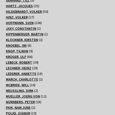
Produkte
5
GERHARD, TILL
5
Produkte
25
HARTZ, JACQUES
25
Produkte
50
HILDEBRANDT, VOLKER
50
27
Produkte
HINZ, VOLKER
27
Produkte
106
HOFFMANN, SVEN
106
1
Produkte
JAXY, CONSTANTIN
1
Produkt
1
KIPPENBERGER, MARTIN
1
2
Produkt
KLÖCKNER, KIRSTEN
2
8
Produkte
KNOEBEL, IMI
8
Produkte
9
KNOP, TILMAN
9
66
Produkte
KRÜGER, ULF
66
Produkte
39
LEBECK, ROBERT
39
29
Produkte
LECHNER, HEINZ
29
Produkte
18
LEDERER, ANNETTE
18
Produkte
2
MARCH, CHARLOTTE
2
16
Produkte
MCBRIDE, WILL
16
Produkte
2
MEUSSLING, DIRK
2
Produkte
12
MUELLER, JOERG VON
12
28
Produkte
NÜRNBERG, PETER
28
2
Produkte
PAIK, NAM JUNE
2
Produkte
19
POLKE, SIGMAR
19