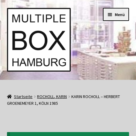
Zur
Springe
Menü
Navigation
zum
springen
Inhalt
Start
AGB
Startseite
ROCHOLL, KARIN
KARIN ROCHOLL – HERBERT
GROENEMEYER 1, KÖLN 1985
Aktuell • Angebote
Bücher und Kataloge