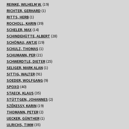
Produkte
19
REINKE, WILHELM W.
19
1
Produkte
RICHTER, GERHARD
1
1
Produkt
RITTS, HERB
1
Produkt
39
ROCHOLL, KARIN
39
14
Produkte
SCHELER, MAX
14
Produkte
28
SCHINDEHÜTTE, ALBERT
28
19
Produkte
SCHÖNAU, ANTJE
19
1
Produkte
SCHULZ, THOMAS
1
21
Produkt
SCHUMANN, PER
21
Produkte
25
SCHWERDTLE, DIETER
25
1
Produkte
SELIGER, MARK ALAN
1
91
Produkt
SITTIG, WALTER
91
Produkte
9
SOEDER, WOLFGANG
9
40
Produkte
SPOXO
40
Produkte
35
STAECK, KLAUS
35
Produkte
2
STÜTTGEN, JOHANNES
2
19
Produkte
SZÉKESSY, KARIN
19
2
Produkte
THOMANN, PETER
2
Produkte
1
UECKER, GÜNTHER
1
35
Produkt
ULRICHS, TIMM
35