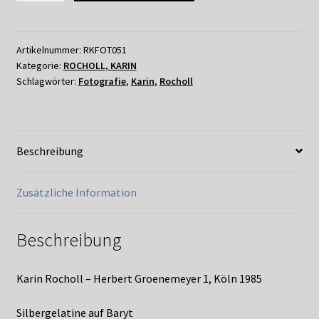
-
HERBERT
GROENEMEYER
Artikelnummer:
RKFOT051
Kategorie:
ROCHOLL, KARIN
1,
Schlagwörter:
Fotografie
,
Karin
,
Rocholl
KÖLN
1985
Menge
Beschreibung
Zusätzliche Information
Beschreibung
Karin Rocholl – Herbert Groenemeyer 1, Köln 1985
Silbergelatine auf Baryt