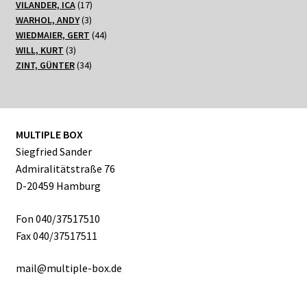
17
Produkte
VILANDER, ICA
17
3
Produkte
WARHOL, ANDY
3
Produkte
44
WIEDMAIER, GERT
44
3
Produkte
WILL, KURT
3
Produkte
34
ZINT, GÜNTER
34
Produkte
MULTIPLE BOX
Siegfried Sander
Admiralitätstraße 76
D-20459 Hamburg
Fon 040/37517510
Fax 040/37517511
mail@multiple-box.de