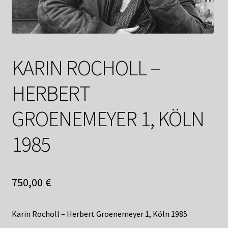
Shop
Suchservice
Versandkosten / Lieferung
KARIN ROCHOLL –
Warenkorb
HERBERT
Widerrufsbelehrung
GROENEMEYER 1, KÖLN
Zahlungsarten
1985
750,00
€
Karin Rocholl – Herbert Groenemeyer 1, Köln 1985