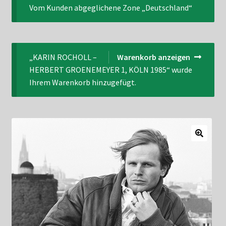
Vom Kunden abgeglichene Zone „Deutschland“
Datenschutzerklärung
Impressum
„KARIN ROCHOLL –
Warenkorb anzeigen
Kasse
HERBERT GROENEMEYER 1, KÖLN 1985“ wurde
Ihrem Warenkorb hinzugefügt.
Linkliste
Mein Konto
Mitglieder
Newsletter
Newsletter