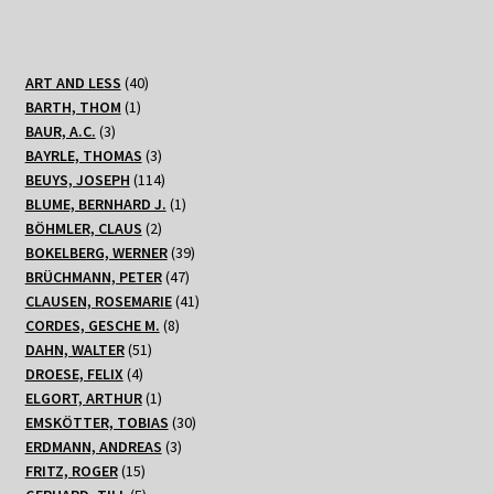
40
ART AND LESS
40
1
Produkte
BARTH, THOM
1
3
Produkt
BAUR, A.C.
3
Produkte
3
BAYRLE, THOMAS
3
Produkte
114
BEUYS, JOSEPH
114
Produkte
1
BLUME, BERNHARD J.
1
2
Produkt
BÖHMLER, CLAUS
2
Produkte
39
BOKELBERG, WERNER
39
47
Produkte
BRÜCHMANN, PETER
47
Produkte
41
CLAUSEN, ROSEMARIE
41
8
Produkte
CORDES, GESCHE M.
8
51
Produkte
DAHN, WALTER
51
4
Produkte
DROESE, FELIX
4
Produkte
1
ELGORT, ARTHUR
1
Produkt
30
EMSKÖTTER, TOBIAS
30
3
Produkte
ERDMANN, ANDREAS
3
15
Produkte
FRITZ, ROGER
15