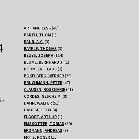
40
ART AND LESS
40
1
Produkte
BARTH, THOM
1
3
Produkt
BAUR, A.C.
3
4
Produkte
3
BAYRLE, THOMAS
3
Produkte
114
BEUYS, JOSEPH
114
Produkte
1
BLUME, BERNHARD J.
1
2
Produkt
BÖHMLER, CLAUS
2
Produkte
39
BOKELBERG, WERNER
39
47
Produkte
BRÜCHMANN, PETER
47
Produkte
41
CLAUSEN, ROSEMARIE
41
8
Produkte
CORDES, GESCHE M.
8
2 x
51
Produkte
DAHN, WALTER
51
4
Produkte
DROESE, FELIX
4
Produkte
1
ELGORT, ARTHUR
1
Produkt
30
EMSKÖTTER, TOBIAS
30
3
Produkte
ERDMANN, ANDREAS
3
15
Produkte
FRITZ, ROGER
15