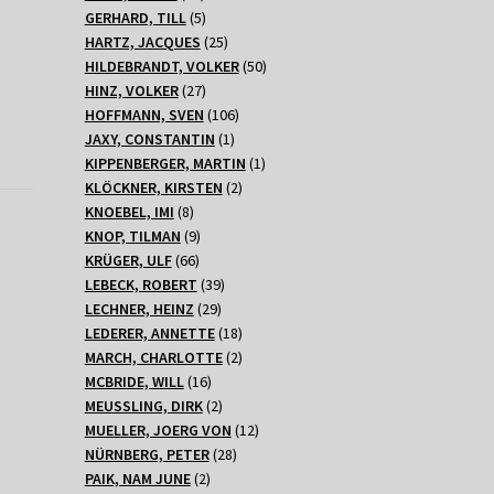
Produkte
5
GERHARD, TILL
5
Produkte
25
HARTZ, JACQUES
25
Produkte
50
HILDEBRANDT, VOLKER
50
27
Produkte
HINZ, VOLKER
27
Produkte
106
HOFFMANN, SVEN
106
1
Produkte
JAXY, CONSTANTIN
1
Produkt
1
KIPPENBERGER, MARTIN
1
2
Produkt
KLÖCKNER, KIRSTEN
2
8
Produkte
KNOEBEL, IMI
8
Produkte
9
KNOP, TILMAN
9
66
Produkte
KRÜGER, ULF
66
Produkte
39
LEBECK, ROBERT
39
29
Produkte
LECHNER, HEINZ
29
Produkte
18
LEDERER, ANNETTE
18
Produkte
2
MARCH, CHARLOTTE
2
16
Produkte
MCBRIDE, WILL
16
Produkte
2
MEUSSLING, DIRK
2
Produkte
12
MUELLER, JOERG VON
12
28
Produkte
NÜRNBERG, PETER
28
2
Produkte
PAIK, NAM JUNE
2