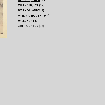
17
Produkte
VILANDER, ICA
17
3
Produkte
WARHOL, ANDY
3
Produkte
44
WIEDMAIER, GERT
44
3
Produkte
WILL, KURT
3
Produkte
34
ZINT, GÜNTER
34
Produkte