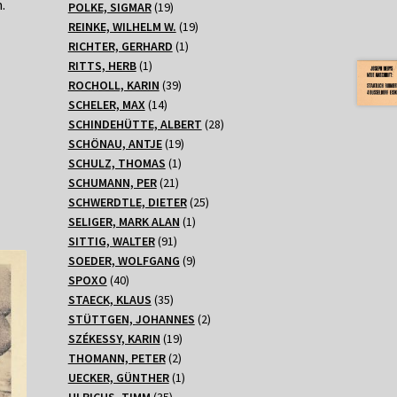
.
Produkte
19
POLKE, SIGMAR
19
Produkte
19
REINKE, WILHELM W.
19
1
Produkte
RICHTER, GERHARD
1
1
Produkt
RITTS, HERB
1
Produkt
39
ROCHOLL, KARIN
39
14
Produkte
SCHELER, MAX
14
Produkte
28
SCHINDEHÜTTE, ALBERT
28
19
Produkte
SCHÖNAU, ANTJE
19
1
Produkte
SCHULZ, THOMAS
1
21
Produkt
SCHUMANN, PER
21
Produkte
25
SCHWERDTLE, DIETER
25
1
Produkte
SELIGER, MARK ALAN
1
91
Produkt
SITTIG, WALTER
91
Produkte
9
SOEDER, WOLFGANG
9
40
Produkte
SPOXO
40
Produkte
35
STAECK, KLAUS
35
Produkte
2
STÜTTGEN, JOHANNES
2
19
Produkte
SZÉKESSY, KARIN
19
2
Produkte
THOMANN, PETER
2
Produkte
1
UECKER, GÜNTHER
1
35
Produkt
ULRICHS, TIMM
35