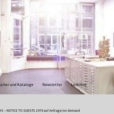
ücher und Kataloge
Newsletter
Linkliste
aloge
Datenschutzerklärung
Impressum
Kasse
Linkliste
Mein Ko
S – NOTICE TO GUESTS 1974 auf Anfrage/on demand