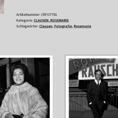
-
THEO
LINGEN
Artikelnummer:
CRFOT701
Kategorie:
CLAUSEN, ROSEMARIE
Menge
Schlagwörter:
Clausen
,
Fotografie
,
Rosemarie