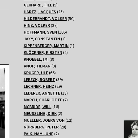
Produkte
5
GERHARD, TILL
5
Produkte
25
HARTZ, JACQUES
25
Produkte
50
HILDEBRANDT, VOLKER
50
27
Produkte
HINZ, VOLKER
27
Produkte
106
HOFFMANN, SVEN
106
1
Produkte
JAXY, CONSTANTIN
1
Produkt
1
KIPPENBERGER, MARTIN
1
2
Produkt
KLÖCKNER, KIRSTEN
2
8
Produkte
KNOEBEL, IMI
8
Produkte
9
KNOP, TILMAN
9
66
Produkte
KRÜGER, ULF
66
Produkte
39
LEBECK, ROBERT
39
29
Produkte
LECHNER, HEINZ
29
Produkte
18
LEDERER, ANNETTE
18
Produkte
2
MARCH, CHARLOTTE
2
16
Produkte
MCBRIDE, WILL
16
Produkte
2
MEUSSLING, DIRK
2
Produkte
12
MUELLER, JOERG VON
12
28
Produkte
NÜRNBERG, PETER
28
2
Produkte
PAIK, NAM JUNE
2