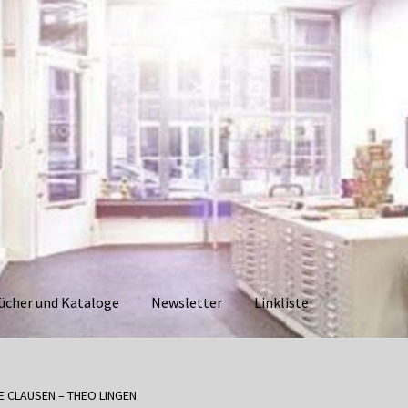
ücher und Kataloge
Newsletter
Linkliste
aloge
Datenschutzerklärung
Impressum
Kasse
Linkliste
Mein Ko
 CLAUSEN – THEO LINGEN