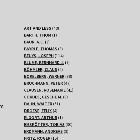
40
ART AND LESS
40
1
Produkte
BARTH, THOM
1
3
Produkt
BAUR, A.C.
3
Produkte
3
BAYRLE, THOMAS
3
Produkte
114
BEUYS, JOSEPH
114
Produkte
1
BLUME, BERNHARD J.
1
2
Produkt
BÖHMLER, CLAUS
2
Produkte
39
BOKELBERG, WERNER
39
47
Produkte
BRÜCHMANN, PETER
47
Produkte
41
CLAUSEN, ROSEMARIE
41
8
Produkte
CORDES, GESCHE M.
8
51
Produkte
DAHN, WALTER
51
cm.
4
Produkte
DROESE, FELIX
4
Produkte
1
ELGORT, ARTHUR
1
Produkt
30
EMSKÖTTER, TOBIAS
30
3
Produkte
ERDMANN, ANDREAS
3
15
Produkte
FRITZ, ROGER
15