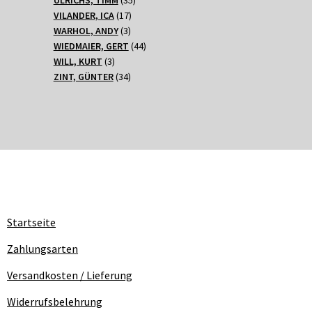
17
Produkte
VILANDER, ICA
17
3
Produkte
WARHOL, ANDY
3
Produkte
44
WIEDMAIER, GERT
44
3
Produkte
WILL, KURT
3
Produkte
34
ZINT, GÜNTER
34
Produkte
Startseite
Zahlungsarten
Versandkosten / Lieferung
Widerrufsbelehrung