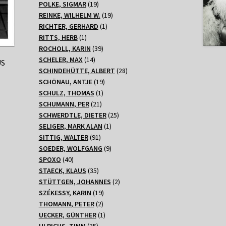
Produkte
19
POLKE, SIGMAR
19
Produkte
19
REINKE, WILHELM W.
19
1
Produkte
RICHTER, GERHARD
1
1
Produkt
RITTS, HERB
1
Produkt
39
ROCHOLL, KARIN
39
14
Produkte
SCHELER, MAX
14
US
Produkte
28
SCHINDEHÜTTE, ALBERT
28
19
Produkte
SCHÖNAU, ANTJE
19
1
Produkte
SCHULZ, THOMAS
1
21
Produkt
SCHUMANN, PER
21
Produkte
25
SCHWERDTLE, DIETER
25
1
Produkte
SELIGER, MARK ALAN
1
91
Produkt
SITTIG, WALTER
91
Produkte
9
SOEDER, WOLFGANG
9
40
Produkte
SPOXO
40
Produkte
35
STAECK, KLAUS
35
Produkte
2
STÜTTGEN, JOHANNES
2
19
Produkte
SZÉKESSY, KARIN
19
2
Produkte
THOMANN, PETER
2
Produkte
1
UECKER, GÜNTHER
1
35
Produkt
ULRICHS, TIMM
35