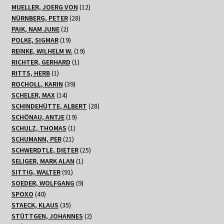
Produkte
12
MUELLER, JOERG VON
12
28
Produkte
NÜRNBERG, PETER
28
2
Produkte
PAIK, NAM JUNE
2
Produkte
19
POLKE, SIGMAR
19
Produkte
19
REINKE, WILHELM W.
19
1
Produkte
RICHTER, GERHARD
1
1
Produkt
RITTS, HERB
1
Produkt
39
ROCHOLL, KARIN
39
14
Produkte
SCHELER, MAX
14
Produkte
28
SCHINDEHÜTTE, ALBERT
28
19
Produkte
SCHÖNAU, ANTJE
19
1
Produkte
SCHULZ, THOMAS
1
21
Produkt
SCHUMANN, PER
21
Produkte
25
SCHWERDTLE, DIETER
25
1
Produkte
SELIGER, MARK ALAN
1
91
Produkt
SITTIG, WALTER
91
Produkte
9
SOEDER, WOLFGANG
9
40
Produkte
SPOXO
40
Produkte
35
STAECK, KLAUS
35
Produkte
2
STÜTTGEN, JOHANNES
2