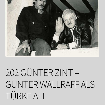
Datenschutzerklärung
Impressum
Kasse
Linkliste
Mein Konto
Mitglieder
202 GÜNTER ZINT –
GÜNTER WALLRAFF ALS
Newsletter
TÜRKE ALI
Newsletter