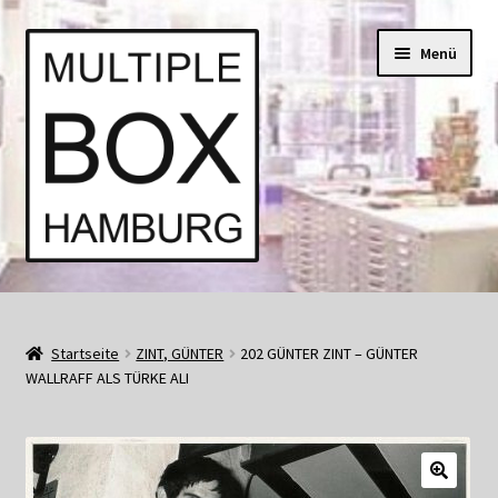
Zur
Springe
Menü
Navigation
zum
springen
Inhalt
Start
AGB
Startseite
ZINT, GÜNTER
202 GÜNTER ZINT – GÜNTER
WALLRAFF ALS TÜRKE ALI
Aktuell • Angebote
Bücher und Kataloge