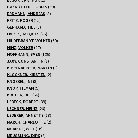
ELGORT, ARTHUR
1
Produkt
30
EMSKÖTTER, TOBIAS
30
3
Produkte
ERDMANN, ANDREAS
3
15
Produkte
FRITZ, ROGER
15
Produkte
5
GERHARD, TILL
5
Produkte
25
HARTZ, JACQUES
25
Produkte
50
HILDEBRANDT, VOLKER
50
27
Produkte
HINZ, VOLKER
27
Produkte
106
HOFFMANN, SVEN
106
1
Produkte
JAXY, CONSTANTIN
1
Produkt
1
KIPPENBERGER, MARTIN
1
2
Produkt
KLÖCKNER, KIRSTEN
2
8
Produkte
KNOEBEL, IMI
8
Produkte
9
KNOP, TILMAN
9
66
Produkte
KRÜGER, ULF
66
Produkte
39
LEBECK, ROBERT
39
29
Produkte
LECHNER, HEINZ
29
Produkte
18
LEDERER, ANNETTE
18
Produkte
2
MARCH, CHARLOTTE
2
16
Produkte
MCBRIDE, WILL
16
Produkte
2
MEUSSLING, DIRK
2