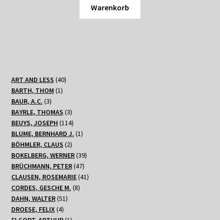
Warenkorb
40
ART AND LESS
40
1
Produkte
BARTH, THOM
1
3
Produkt
BAUR, A.C.
3
Produkte
3
BAYRLE, THOMAS
3
Produkte
114
BEUYS, JOSEPH
114
Produkte
1
BLUME, BERNHARD J.
1
2
Produkt
BÖHMLER, CLAUS
2
Produkte
39
BOKELBERG, WERNER
39
47
Produkte
BRÜCHMANN, PETER
47
Produkte
41
CLAUSEN, ROSEMARIE
41
8
Produkte
CORDES, GESCHE M.
8
51
Produkte
DAHN, WALTER
51
4
Produkte
DROESE, FELIX
4
Produkte
1