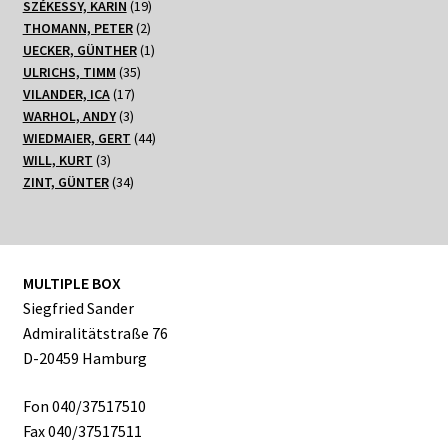
19
Produkte
SZÉKESSY, KARIN
19
2
Produkte
THOMANN, PETER
2
Produkte
1
UECKER, GÜNTHER
1
35
Produkt
ULRICHS, TIMM
35
17
Produkte
VILANDER, ICA
17
3
Produkte
WARHOL, ANDY
3
Produkte
44
WIEDMAIER, GERT
44
3
Produkte
WILL, KURT
3
Produkte
34
ZINT, GÜNTER
34
Produkte
MULTIPLE BOX
Siegfried Sander
Admiralitätstraße 76
D-20459 Hamburg
Fon 040/37517510
Fax 040/37517511