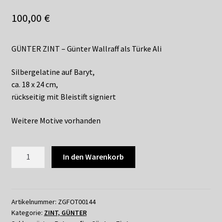
Shop
100,00
€
Suchservice
GÜNTER ZINT – Günter Wallraff als Türke Ali
Versandkosten / Lieferung
Silbergelatine auf Baryt,
Warenkorb
ca. 18 x 24 cm,
rückseitig mit Bleistift signiert
Widerrufsbelehrung
Weitere Motive vorhanden
Zahlungsarten
202
In den Warenkorb
GÜNTER
ZINT
-
GÜNTER
Artikelnummer:
ZGFOT00144
Kategorie:
ZINT, GÜNTER
WALLRAFF