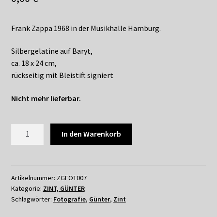
Shop
Suchservice
Frank Zappa 1968 in der Musikhalle Hamburg.
Silbergelatine auf Baryt,
Versandkosten / Lieferung
ca. 18 x 24 cm,
rückseitig mit Bleistift signiert
Warenkorb
Nicht mehr lieferbar.
Widerrufsbelehrung
GÜNTER
Zahlungsarten
In den Warenkorb
ZINT
-
FRANK
ZAPPA
Artikelnummer:
ZGFOT007
Kategorie:
ZINT, GÜNTER
IN
Schlagwörter:
Fotografie
,
Günter
,
Zint
HAMBURG
Menge