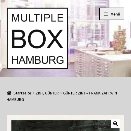
Zur
Springe
Menü
Navigation
zum
springen
Inhalt
Start
AGB
Startseite
ZINT, GÜNTER
GÜNTER ZINT – FRANK ZAPPA IN
HAMBURG
Aktuell • Angebote
Bücher und Kataloge