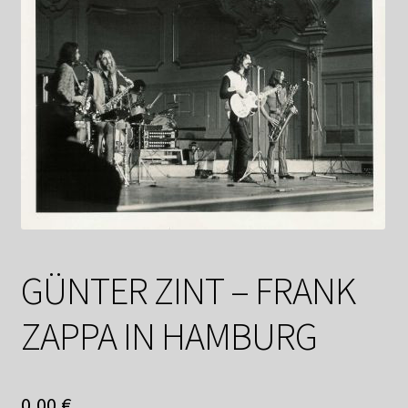
Datenschutzerklärung
Impressum
Kasse
Linkliste
Mein Konto
Mitglieder
GÜNTER ZINT – FRANK
Newsletter
ZAPPA IN HAMBURG
Newsletter
0,00
€