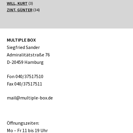
3
Produkte
WILL, KURT
3
Produkte
34
ZINT, GÜNTER
34
Produkte
MULTIPLE BOX
Siegfried Sander
Admiralitätstraße 76
D-20459 Hamburg
Fon 040/37517510
Fax 040/37517511
mail@multiple-box.de
Öffnungszeiten:
Mo – Fr 11 bis 19 Uhr