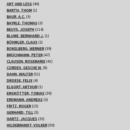
40
ART AND LESS
40
1
Produkte
BARTH, THOM
1
3
Produkt
BAUR, A.C.
3
Produkte
3
BAYRLE, THOMAS
3
Produkte
114
BEUYS, JOSEPH
114
Produkte
1
BLUME, BERNHARD J.
1
2
Produkt
BÖHMLER, CLAUS
2
Produkte
39
BOKELBERG, WERNER
39
47
Produkte
BRÜCHMANN, PETER
47
Produkte
41
CLAUSEN, ROSEMARIE
41
8
Produkte
CORDES, GESCHE M.
8
51
Produkte
DAHN, WALTER
51
4
Produkte
DROESE, FELIX
4
Produkte
1
ELGORT, ARTHUR
1
Produkt
30
EMSKÖTTER, TOBIAS
30
3
Produkte
ERDMANN, ANDREAS
3
15
Produkte
FRITZ, ROGER
15
Produkte
5
GERHARD, TILL
5
Produkte
25
HARTZ, JACQUES
25
Produkte
50
HILDEBRANDT, VOLKER
50