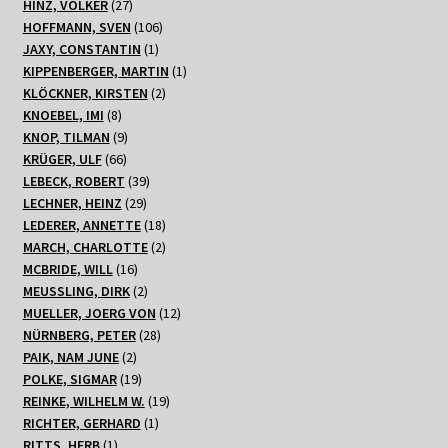
27
Produkte
HINZ, VOLKER
27
Produkte
106
HOFFMANN, SVEN
106
1
Produkte
JAXY, CONSTANTIN
1
Produkt
1
KIPPENBERGER, MARTIN
1
2
Produkt
KLÖCKNER, KIRSTEN
2
8
Produkte
KNOEBEL, IMI
8
Produkte
9
KNOP, TILMAN
9
66
Produkte
KRÜGER, ULF
66
Produkte
39
LEBECK, ROBERT
39
29
Produkte
LECHNER, HEINZ
29
Produkte
18
LEDERER, ANNETTE
18
Produkte
2
MARCH, CHARLOTTE
2
16
Produkte
MCBRIDE, WILL
16
Produkte
2
MEUSSLING, DIRK
2
Produkte
12
MUELLER, JOERG VON
12
28
Produkte
NÜRNBERG, PETER
28
2
Produkte
PAIK, NAM JUNE
2
Produkte
19
POLKE, SIGMAR
19
Produkte
19
REINKE, WILHELM W.
19
1
Produkte
RICHTER, GERHARD
1
1
Produkt
RITTS, HERB
1