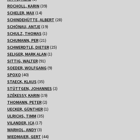
Produkt
39
ROCHOLL, KARIN
39
14
Produkte
SCHELER, MAX
14
Produkte
28
SCHINDEHÜTTE, ALBERT
28
19
Produkte
SCHÖNAU, ANTJE
19
1
Produkte
SCHULZ, THOMAS
1
21
Produkt
SCHUMANN, PER
21
Produkte
25
SCHWERDTLE, DIETER
25
1
Produkte
SELIGER, MARK ALAN
1
91
Produkt
SITTIG, WALTER
91
Produkte
9
SOEDER, WOLFGANG
9
40
Produkte
SPOXO
40
Produkte
35
STAECK, KLAUS
35
Produkte
2
STÜTTGEN, JOHANNES
2
19
Produkte
SZÉKESSY, KARIN
19
2
Produkte
THOMANN, PETER
2
Produkte
1
UECKER, GÜNTHER
1
35
Produkt
ULRICHS, TIMM
35
17
Produkte
VILANDER, ICA
17
3
Produkte
WARHOL, ANDY
3
Produkte
44
WIEDMAIER, GERT
44