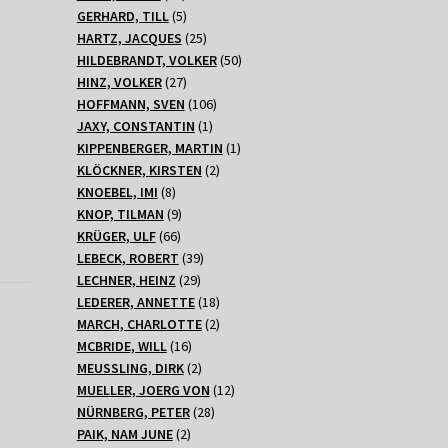
Produkte
5
GERHARD, TILL
5
Produkte
25
HARTZ, JACQUES
25
Produkte
50
HILDEBRANDT, VOLKER
50
27
Produkte
HINZ, VOLKER
27
Produkte
106
HOFFMANN, SVEN
106
1
Produkte
JAXY, CONSTANTIN
1
Produkt
1
KIPPENBERGER, MARTIN
1
2
Produkt
KLÖCKNER, KIRSTEN
2
8
Produkte
KNOEBEL, IMI
8
Produkte
9
KNOP, TILMAN
9
66
Produkte
KRÜGER, ULF
66
Produkte
39
LEBECK, ROBERT
39
29
Produkte
LECHNER, HEINZ
29
Produkte
18
LEDERER, ANNETTE
18
Produkte
2
MARCH, CHARLOTTE
2
16
Produkte
MCBRIDE, WILL
16
Produkte
2
MEUSSLING, DIRK
2
Produkte
12
MUELLER, JOERG VON
12
28
Produkte
NÜRNBERG, PETER
28
2
Produkte
PAIK, NAM JUNE
2