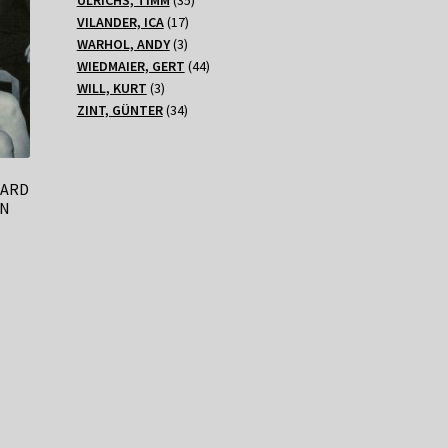
17
Produkte
VILANDER, ICA
17
3
Produkte
WARHOL, ANDY
3
Produkte
44
WIEDMAIER, GERT
44
3
Produkte
WILL, KURT
3
Produkte
34
ZINT, GÜNTER
34
Produkte
GARD
ON