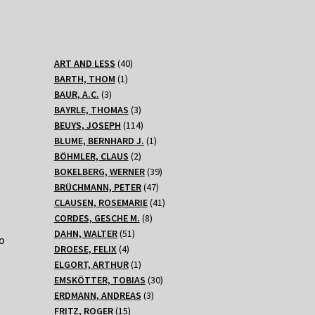
40
ART AND LESS
40
1
Produkte
BARTH, THOM
1
3
Produkt
BAUR, A.C.
3
Produkte
3
BAYRLE, THOMAS
3
Produkte
114
BEUYS, JOSEPH
114
N
Produkte
1
BLUME, BERNHARD J.
1
2
Produkt
BÖHMLER, CLAUS
2
Produkte
39
BOKELBERG, WERNER
39
47
Produkte
BRÜCHMANN, PETER
47
Produkte
41
CLAUSEN, ROSEMARIE
41
8
Produkte
CORDES, GESCHE M.
8
51
Produkte
DAHN, WALTER
51
o
4
Produkte
DROESE, FELIX
4
Produkte
1
ELGORT, ARTHUR
1
Produkt
30
EMSKÖTTER, TOBIAS
30
3
Produkte
ERDMANN, ANDREAS
3
15
Produkte
FRITZ, ROGER
15