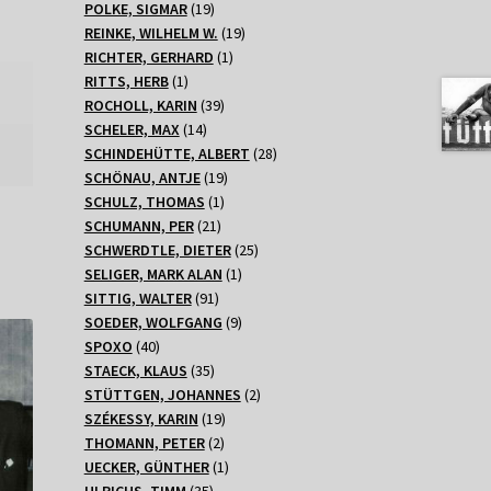
Produkte
19
POLKE, SIGMAR
19
Produkte
19
REINKE, WILHELM W.
19
1
Produkte
RICHTER, GERHARD
1
1
Produkt
RITTS, HERB
1
Produkt
39
ROCHOLL, KARIN
39
14
Produkte
SCHELER, MAX
14
Produkte
28
SCHINDEHÜTTE, ALBERT
28
19
Produkte
SCHÖNAU, ANTJE
19
1
Produkte
SCHULZ, THOMAS
1
21
Produkt
SCHUMANN, PER
21
Produkte
25
SCHWERDTLE, DIETER
25
1
Produkte
SELIGER, MARK ALAN
1
91
Produkt
SITTIG, WALTER
91
Produkte
9
SOEDER, WOLFGANG
9
40
Produkte
SPOXO
40
Produkte
35
STAECK, KLAUS
35
Produkte
2
STÜTTGEN, JOHANNES
2
19
Produkte
SZÉKESSY, KARIN
19
2
Produkte
THOMANN, PETER
2
Produkte
1
UECKER, GÜNTHER
1
35
Produkt
ULRICHS, TIMM
35