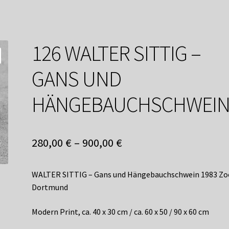
service
Versandkosten / Lieferung
Warenkorb
Widerrufsbelehrung
126 WALTER SITTIG –
GANS UND
HÄNGEBAUCHSCHWEI
280,00
€
–
900,00
€
WALTER SITTIG – Gans und Hängebauchschwein 1983 Zo
Dortmund
Modern Print, ca. 40 x 30 cm / ca. 60 x 50 / 90 x 60 cm