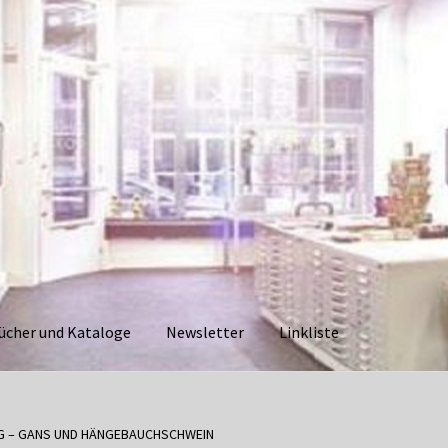
ücher und Kataloge
Newsletter
Linkliste
aloge
Datenschutzerklärung
Impressum
Kasse
Linkliste
Mein Ko
IG – GANS UND HÄNGEBAUCHSCHWEIN