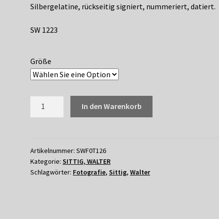
Silbergelatine, rückseitig signiert, nummeriert, datiert.
SW 1223
Größe
126
In den Warenkorb
WALTER
SITTIG
-
GANS
Artikelnummer:
SWF0T126
Kategorie:
SITTIG, WALTER
UND
Schlagwörter:
Fotografie
,
Sittig
,
Walter
HÄNGEBAUCHSCHWEIN
Menge