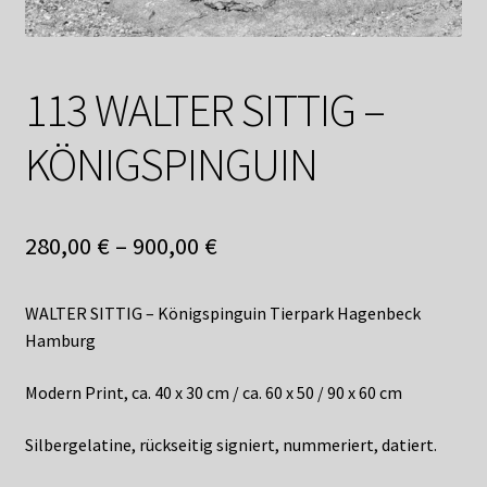
Shop
Suchservice
113 WALTER SITTIG –
Versandkosten / Lieferung
KÖNIGSPINGUIN
Warenkorb
Widerrufsbelehrung
280,00
€
–
900,00
€
Zahlungsarten
WALTER SITTIG – Königspinguin Tierpark Hagenbeck
Hamburg
Modern Print, ca. 40 x 30 cm / ca. 60 x 50 / 90 x 60 cm
Silbergelatine, rückseitig signiert, nummeriert, datiert.