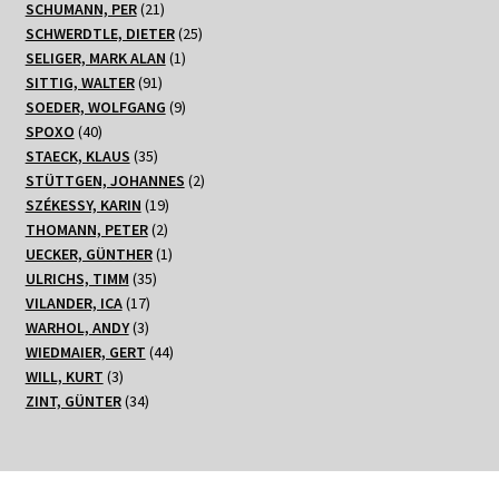
21
Produkt
SCHUMANN, PER
21
Produkte
25
SCHWERDTLE, DIETER
25
1
Produkte
SELIGER, MARK ALAN
1
91
Produkt
SITTIG, WALTER
91
Produkte
9
SOEDER, WOLFGANG
9
40
Produkte
SPOXO
40
Produkte
35
STAECK, KLAUS
35
Produkte
2
STÜTTGEN, JOHANNES
2
19
Produkte
SZÉKESSY, KARIN
19
2
Produkte
THOMANN, PETER
2
Produkte
1
UECKER, GÜNTHER
1
35
Produkt
ULRICHS, TIMM
35
17
Produkte
VILANDER, ICA
17
3
Produkte
WARHOL, ANDY
3
Produkte
44
WIEDMAIER, GERT
44
3
Produkte
WILL, KURT
3
Produkte
34
ZINT, GÜNTER
34
Produkte