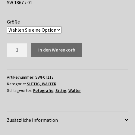
SW 1867 / 01
Größe
113
In den Warenkorb
WALTER
SITTIG
-
KÖNIGSPINGUIN
Artikelnummer:
SWF0T113
Kategorie:
SITTIG, WALTER
Menge
Schlagwörter:
Fotografie
,
Sittig
,
Walter
Zusätzliche Information