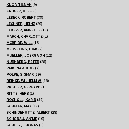
Produkte
9
KNOP, TILMAN
9
66
Produkte
KRÜGER, ULF
66
Produkte
39
LEBECK, ROBERT
39
29
Produkte
LECHNER, HEINZ
29
Produkte
18
LEDERER, ANNETTE
18
Produkte
2
MARCH, CHARLOTTE
2
16
Produkte
MCBRIDE, WILL
16
Produkte
2
MEUSSLING, DIRK
2
Produkte
12
MUELLER, JOERG VON
12
28
Produkte
NÜRNBERG, PETER
28
2
Produkte
PAIK, NAM JUNE
2
Produkte
19
POLKE, SIGMAR
19
Produkte
19
REINKE, WILHELM W.
19
1
Produkte
RICHTER, GERHARD
1
1
Produkt
RITTS, HERB
1
Produkt
39
ROCHOLL, KARIN
39
14
Produkte
SCHELER, MAX
14
Produkte
28
SCHINDEHÜTTE, ALBERT
28
19
Produkte
SCHÖNAU, ANTJE
19
1
Produkte
SCHULZ, THOMAS
1