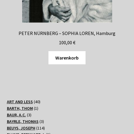
PETER NÜRNBERG – SOPHIA LOREN, Hamburg
100,00
€
Warenkorb
40
ART AND LESS
40
1
Produkte
BARTH, THOM
1
3
Produkt
BAUR, A.C.
3
Produkte
3
BAYRLE, THOMAS
3
Produkte
114
BEUYS, JOSEPH
114