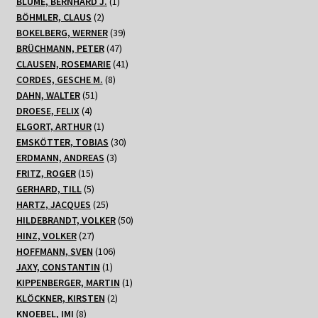
Produkte
1
BLUME, BERNHARD J.
1
2
Produkt
BÖHMLER, CLAUS
2
Produkte
39
BOKELBERG, WERNER
39
47
Produkte
BRÜCHMANN, PETER
47
Produkte
41
CLAUSEN, ROSEMARIE
41
8
Produkte
CORDES, GESCHE M.
8
51
Produkte
DAHN, WALTER
51
4
Produkte
DROESE, FELIX
4
Produkte
1
ELGORT, ARTHUR
1
Produkt
30
EMSKÖTTER, TOBIAS
30
3
Produkte
ERDMANN, ANDREAS
3
15
Produkte
FRITZ, ROGER
15
Produkte
5
GERHARD, TILL
5
Produkte
25
HARTZ, JACQUES
25
Produkte
50
HILDEBRANDT, VOLKER
50
27
Produkte
HINZ, VOLKER
27
Produkte
106
HOFFMANN, SVEN
106
1
Produkte
JAXY, CONSTANTIN
1
Produkt
1
KIPPENBERGER, MARTIN
1
2
Produkt
KLÖCKNER, KIRSTEN
2
8
Produkte
KNOEBEL, IMI
8