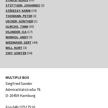
STAECK, KLAUS
35
Produkte
2
STÜTTGEN, JOHANNES
2
19
Produkte
SZÉKESSY, KARIN
19
2
Produkte
THOMANN, PETER
2
Produkte
1
UECKER, GÜNTHER
1
35
Produkt
ULRICHS, TIMM
35
17
Produkte
VILANDER, ICA
17
3
Produkte
WARHOL, ANDY
3
Produkte
44
WIEDMAIER, GERT
44
3
Produkte
WILL, KURT
3
Produkte
34
ZINT, GÜNTER
34
Produkte
MULTIPLE BOX
Siegfried Sander
Admiralitätstraße 76
D-20459 Hamburg
Fon 040/37517510