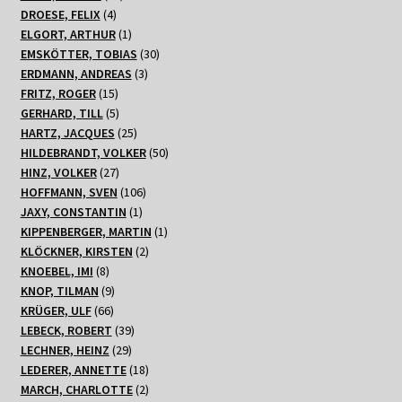
4
Produkte
DROESE, FELIX
4
Produkte
1
ELGORT, ARTHUR
1
Produkt
30
EMSKÖTTER, TOBIAS
30
3
Produkte
ERDMANN, ANDREAS
3
15
Produkte
FRITZ, ROGER
15
Produkte
5
GERHARD, TILL
5
Produkte
25
HARTZ, JACQUES
25
Produkte
50
HILDEBRANDT, VOLKER
50
27
Produkte
HINZ, VOLKER
27
Produkte
106
HOFFMANN, SVEN
106
1
Produkte
JAXY, CONSTANTIN
1
Produkt
1
KIPPENBERGER, MARTIN
1
2
Produkt
KLÖCKNER, KIRSTEN
2
8
Produkte
KNOEBEL, IMI
8
Produkte
9
KNOP, TILMAN
9
66
Produkte
KRÜGER, ULF
66
Produkte
39
LEBECK, ROBERT
39
29
Produkte
LECHNER, HEINZ
29
Produkte
18
LEDERER, ANNETTE
18
Produkte
2
MARCH, CHARLOTTE
2