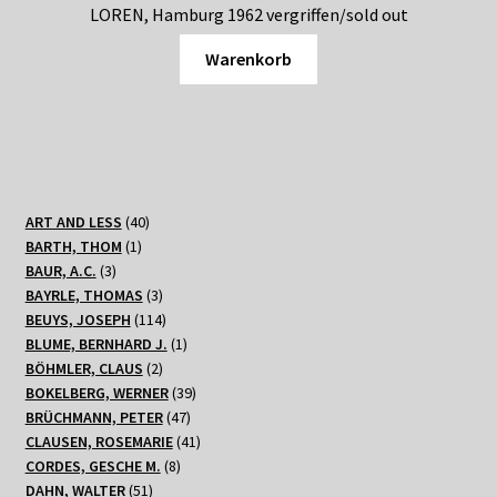
LOREN, Hamburg 1962 vergriffen/sold out
Warenkorb
40
ART AND LESS
40
1
Produkte
BARTH, THOM
1
3
Produkt
BAUR, A.C.
3
Produkte
3
BAYRLE, THOMAS
3
Produkte
114
BEUYS, JOSEPH
114
Produkte
1
BLUME, BERNHARD J.
1
2
Produkt
BÖHMLER, CLAUS
2
Produkte
39
BOKELBERG, WERNER
39
47
Produkte
BRÜCHMANN, PETER
47
Produkte
41
CLAUSEN, ROSEMARIE
41
8
Produkte
CORDES, GESCHE M.
8
51
Produkte
DAHN, WALTER
51