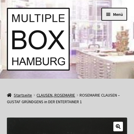
Zur
Springe
Menü
Navigation
zum
springen
Inhalt
Start
AGB
Startseite
CLAUSEN, ROSEMARIE
ROSEMARIE CLAUSEN –
GUSTAF GRÜNDGENS in DER ENTERTAINER 1
Aktuell • Angebote
Bücher und Kataloge