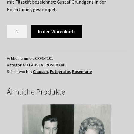
mit Filzstift bezeichnet: Gustaf Gründgens in der
Entertainer, gestempelt
ROSEMARIE
In den Warenkorb
CLAUSEN
-
GUSTAF
GRÜNDGENS
Artikelnummer:
CRFOT101
Kategorie:
CLAUSEN, ROSEMARIE
in
Schlagwörter:
Clausen
,
Fotografie
,
Rosemarie
DER
ENTERTAINER
1
Ähnliche Produkte
Menge