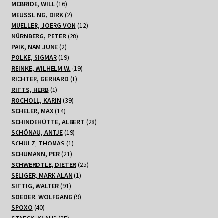
16
Produkte
MCBRIDE, WILL
16
Produkte
2
MEUSSLING, DIRK
2
Produkte
12
MUELLER, JOERG VON
12
28
Produkte
NÜRNBERG, PETER
28
2
Produkte
PAIK, NAM JUNE
2
Produkte
19
POLKE, SIGMAR
19
Produkte
19
REINKE, WILHELM W.
19
1
Produkte
RICHTER, GERHARD
1
1
Produkt
RITTS, HERB
1
Produkt
39
ROCHOLL, KARIN
39
14
Produkte
SCHELER, MAX
14
Produkte
28
SCHINDEHÜTTE, ALBERT
28
19
Produkte
SCHÖNAU, ANTJE
19
1
Produkte
SCHULZ, THOMAS
1
21
Produkt
SCHUMANN, PER
21
Produkte
25
SCHWERDTLE, DIETER
25
1
Produkte
SELIGER, MARK ALAN
1
91
Produkt
SITTIG, WALTER
91
Produkte
9
SOEDER, WOLFGANG
9
40
Produkte
SPOXO
40
Produkte
35