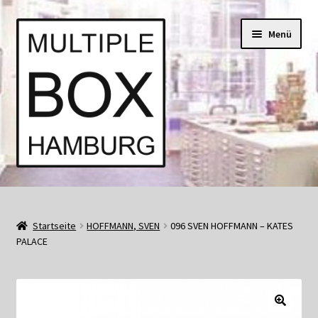
Zur
Springe
Menü
Navigation
zum
springen
Inhalt
Start
AGB
Startseite
HOFFMANN, SVEN
096 SVEN HOFFMANN – KATES
PALACE
Aktuell • Angebote
Bücher und Kataloge