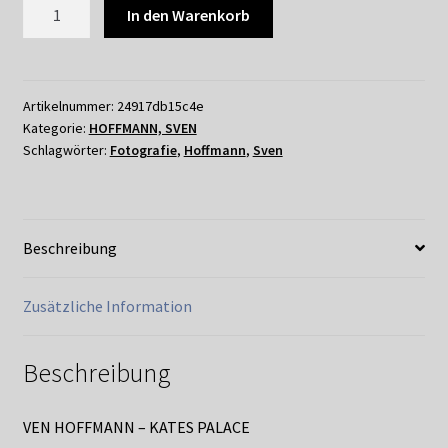
096
In den Warenkorb
SVEN
HOFFMANN
–
KATES
Artikelnummer:
24917db15c4e
Kategorie:
HOFFMANN, SVEN
PALACE
Schlagwörter:
Fotografie
,
Hoffmann
,
Sven
Menge
Beschreibung
Zusätzliche Information
Beschreibung
VEN HOFFMANN – KATES PALACE