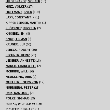
Produkte
50
HILDEBRANDT, VOLKER
50
27
Produkte
HINZ, VOLKER
27
Produkte
106
HOFFMANN, SVEN
106
1
Produkte
JAXY, CONSTANTIN
1
Produkt
1
KIPPENBERGER, MARTIN
1
2
Produkt
KLÖCKNER, KIRSTEN
2
8
Produkte
KNOEBEL, IMI
8
Produkte
9
KNOP, TILMAN
9
66
Produkte
KRÜGER, ULF
66
Produkte
39
LEBECK, ROBERT
39
29
Produkte
LECHNER, HEINZ
29
Produkte
18
LEDERER, ANNETTE
18
Produkte
2
MARCH, CHARLOTTE
2
16
Produkte
MCBRIDE, WILL
16
Produkte
2
MEUSSLING, DIRK
2
Produkte
12
MUELLER, JOERG VON
12
28
Produkte
NÜRNBERG, PETER
28
2
Produkte
PAIK, NAM JUNE
2
Produkte
19
POLKE, SIGMAR
19
Produkte
19
REINKE, WILHELM W.
19
1
Produkte
RICHTER, GERHARD
1