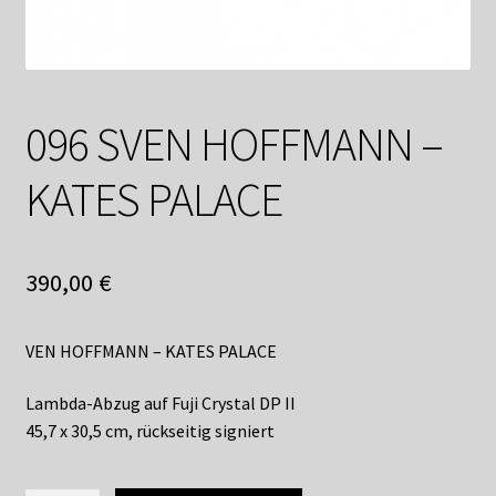
Shop
Suchservice
Versandkosten / Lieferung
096 SVEN HOFFMANN –
Warenkorb
KATES PALACE
Widerrufsbelehrung
390,00
€
Zahlungsarten
VEN HOFFMANN – KATES PALACE
Lambda-Abzug auf Fuji Crystal DP II
45,7 x 30,5 cm, rückseitig signiert