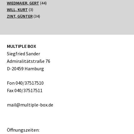
Produkte
44
WIEDMAIER, GERT
44
3
Produkte
WILL, KURT
3
Produkte
34
ZINT, GÜNTER
34
Produkte
MULTIPLE BOX
Siegfried Sander
Admiralitätstraße 76
D-20459 Hamburg
Fon 040/37517510
Fax 040/37517511
mail@multiple-box.de
Öffnungszeiten: