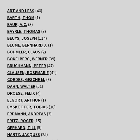
40
ART AND LESS
40
1
Produkte
BARTH, THOM
1
3
Produkt
BAUR, A.C.
3
Produkte
3
BAYRLE, THOMAS
3
Produkte
114
BEUYS, JOSEPH
114
Produkte
1
BLUME, BERNHARD J.
1
2
Produkt
BÖHMLER, CLAUS
2
Produkte
39
BOKELBERG, WERNER
39
47
Produkte
BRÜCHMANN, PETER
47
Produkte
41
CLAUSEN, ROSEMARIE
41
8
Produkte
CORDES, GESCHE M.
8
51
Produkte
DAHN, WALTER
51
4
Produkte
DROESE, FELIX
4
Produkte
1
ELGORT, ARTHUR
1
Produkt
30
EMSKÖTTER, TOBIAS
30
3
Produkte
ERDMANN, ANDREAS
3
15
Produkte
FRITZ, ROGER
15
Produkte
5
GERHARD, TILL
5
Produkte
25
HARTZ, JACQUES
25