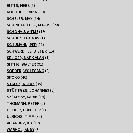
1
Produkt
RITTS, HERB
1
Produkt
39
ROCHOLL, KARIN
39
14
Produkte
SCHELER, MAX
14
Produkte
28
SCHINDEHÜTTE, ALBERT
28
19
Produkte
SCHÖNAU, ANTJE
19
1
Produkte
SCHULZ, THOMAS
1
21
Produkt
SCHUMANN, PER
21
Produkte
25
SCHWERDTLE, DIETER
25
1
Produkte
SELIGER, MARK ALAN
1
91
Produkt
SITTIG, WALTER
91
Produkte
9
SOEDER, WOLFGANG
9
40
Produkte
SPOXO
40
Produkte
35
STAECK, KLAUS
35
Produkte
2
STÜTTGEN, JOHANNES
2
19
Produkte
SZÉKESSY, KARIN
19
2
Produkte
THOMANN, PETER
2
Produkte
1
UECKER, GÜNTHER
1
35
Produkt
ULRICHS, TIMM
35
17
Produkte
VILANDER, ICA
17
3
Produkte
WARHOL, ANDY
3