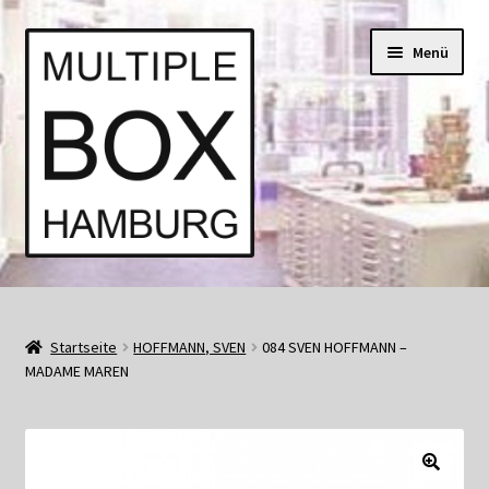
Zur
Springe
Menü
Navigation
zum
springen
Inhalt
Start
AGB
Startseite
HOFFMANN, SVEN
084 SVEN HOFFMANN –
MADAME MAREN
Aktuell • Angebote
Bücher und Kataloge