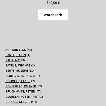
140,00
€
Warenkorb
40
ART AND LESS
40
1
Produkte
BARTH, THOM
1
3
Produkt
BAUR, A.C.
3
Produkte
3
BAYRLE, THOMAS
3
Produkte
114
BEUYS, JOSEPH
114
Produkte
1
BLUME, BERNHARD J.
1
2
Produkt
BÖHMLER, CLAUS
2
Produkte
39
BOKELBERG, WERNER
39
47
Produkte
BRÜCHMANN, PETER
47
Produkte
41
CLAUSEN, ROSEMARIE
41
8
Produkte
CORDES, GESCHE M.
8