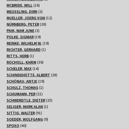
16
Produkte
MCBRIDE, WILL
16
Produkte
2
MEUSSLING, DIRK
2
Produkte
12
MUELLER, JOERG VON
12
28
Produkte
NÜRNBERG, PETER
28
2
Produkte
PAIK, NAM JUNE
2
Produkte
19
POLKE, SIGMAR
19
Produkte
19
REINKE, WILHELM W.
19
1
Produkte
RICHTER, GERHARD
1
1
Produkt
RITTS, HERB
1
Produkt
39
ROCHOLL, KARIN
39
14
Produkte
SCHELER, MAX
14
Produkte
28
SCHINDEHÜTTE, ALBERT
28
19
Produkte
SCHÖNAU, ANTJE
19
1
Produkte
SCHULZ, THOMAS
1
21
Produkt
SCHUMANN, PER
21
Produkte
25
SCHWERDTLE, DIETER
25
1
Produkte
SELIGER, MARK ALAN
1
91
Produkt
SITTIG, WALTER
91
Produkte
9
SOEDER, WOLFGANG
9
40
Produkte
SPOXO
40