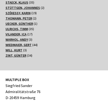
Produkte
35
STAECK, KLAUS
35
Produkte
2
STÜTTGEN, JOHANNES
2
19
Produkte
SZÉKESSY, KARIN
19
2
Produkte
THOMANN, PETER
2
Produkte
1
UECKER, GÜNTHER
1
35
Produkt
ULRICHS, TIMM
35
17
Produkte
VILANDER, ICA
17
3
Produkte
WARHOL, ANDY
3
Produkte
44
WIEDMAIER, GERT
44
3
Produkte
WILL, KURT
3
Produkte
34
ZINT, GÜNTER
34
Produkte
MULTIPLE BOX
Siegfried Sander
Admiralitätstraße 76
D-20459 Hamburg