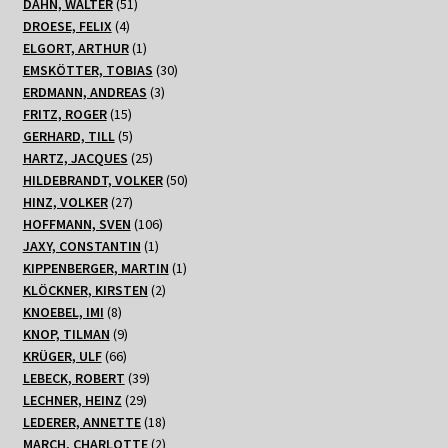
51
Produkte
DAHN, WALTER
51
4
Produkte
DROESE, FELIX
4
Produkte
1
ELGORT, ARTHUR
1
Produkt
30
EMSKÖTTER, TOBIAS
30
3
Produkte
ERDMANN, ANDREAS
3
15
Produkte
FRITZ, ROGER
15
Produkte
5
GERHARD, TILL
5
Produkte
25
HARTZ, JACQUES
25
Produkte
50
HILDEBRANDT, VOLKER
50
27
Produkte
HINZ, VOLKER
27
Produkte
106
HOFFMANN, SVEN
106
1
Produkte
JAXY, CONSTANTIN
1
Produkt
1
KIPPENBERGER, MARTIN
1
2
Produkt
KLÖCKNER, KIRSTEN
2
8
Produkte
KNOEBEL, IMI
8
Produkte
9
KNOP, TILMAN
9
66
Produkte
KRÜGER, ULF
66
Produkte
39
LEBECK, ROBERT
39
29
Produkte
LECHNER, HEINZ
29
Produkte
18
LEDERER, ANNETTE
18
Produkte
2
MARCH, CHARLOTTE
2