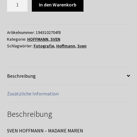
084
In den Warenkorb
SVEN
HOFFMANN
–
MADAME
Artikelnummer:
1943102704f8
Kategorie:
HOFFMANN, SVEN
MAREN
Schlagwörter:
Fotografie
,
Hoffmann
,
Sven
Menge
Beschreibung
Zusätzliche Information
Beschreibung
SVEN HOFFMANN – MADAME MAREN