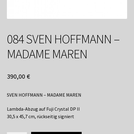
Shop
Suchservice
Versandkosten / Lieferung
084 SVEN HOFFMANN –
Warenkorb
MADAME MAREN
Widerrufsbelehrung
390,00
€
Zahlungsarten
SVEN HOFFMANN – MADAME MAREN
Lambda-Abzug auf Fuji Crystal DP II
30,5 x 45,7 cm, rückseitig signiert