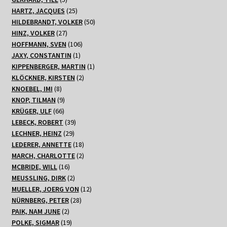
Produkte
25
HARTZ, JACQUES
25
Produkte
50
HILDEBRANDT, VOLKER
50
27
Produkte
HINZ, VOLKER
27
Produkte
106
HOFFMANN, SVEN
106
1
Produkte
JAXY, CONSTANTIN
1
Produkt
1
KIPPENBERGER, MARTIN
1
2
Produkt
KLÖCKNER, KIRSTEN
2
8
Produkte
KNOEBEL, IMI
8
Produkte
9
KNOP, TILMAN
9
66
Produkte
KRÜGER, ULF
66
Produkte
39
LEBECK, ROBERT
39
29
Produkte
LECHNER, HEINZ
29
Produkte
18
LEDERER, ANNETTE
18
Produkte
2
MARCH, CHARLOTTE
2
16
Produkte
MCBRIDE, WILL
16
Produkte
2
MEUSSLING, DIRK
2
Produkte
12
MUELLER, JOERG VON
12
28
Produkte
NÜRNBERG, PETER
28
2
Produkte
PAIK, NAM JUNE
2
Produkte
19
POLKE, SIGMAR
19