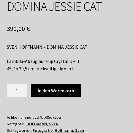
DOMINA JESSIE CAT
390,00
€
SVEN HOFFMANN – DOMINA JESSIE CAT
Lambda-Abzug auf Fuji Crystal DP II
45,7 x 30,5 cm, rückseitig signiert
075
In den Warenkorb
SVEN
HOFFMANN
–
DOMINA
Artikelnummer:
cd4bb35c75ba
Kategorie:
HOFFMANN, SVEN
JESSIE
Schlagwörter:
Fotografie
,
Hoffmann
,
Sven
CAT