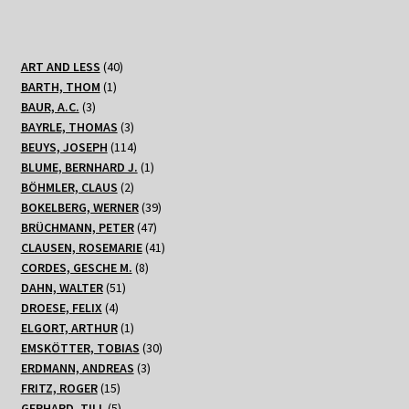
40
ART AND LESS
40
1
Produkte
BARTH, THOM
1
3
Produkt
BAUR, A.C.
3
Produkte
3
BAYRLE, THOMAS
3
Produkte
114
BEUYS, JOSEPH
114
Produkte
1
BLUME, BERNHARD J.
1
2
Produkt
BÖHMLER, CLAUS
2
Produkte
39
BOKELBERG, WERNER
39
47
Produkte
BRÜCHMANN, PETER
47
Produkte
41
CLAUSEN, ROSEMARIE
41
8
Produkte
CORDES, GESCHE M.
8
51
Produkte
DAHN, WALTER
51
4
Produkte
DROESE, FELIX
4
Produkte
1
ELGORT, ARTHUR
1
Produkt
30
EMSKÖTTER, TOBIAS
30
3
Produkte
ERDMANN, ANDREAS
3
15
Produkte
FRITZ, ROGER
15
Produkte
5
GERHARD, TILL
5