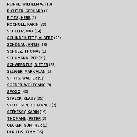
Produkte
19
REINKE, WILHELM W.
19
1
Produkte
RICHTER, GERHARD
1
1
Produkt
RITTS, HERB
1
Produkt
39
ROCHOLL, KARIN
39
14
Produkte
SCHELER, MAX
14
Produkte
28
SCHINDEHÜTTE, ALBERT
28
19
Produkte
SCHÖNAU, ANTJE
19
1
Produkte
SCHULZ, THOMAS
1
21
Produkt
SCHUMANN, PER
21
Produkte
25
SCHWERDTLE, DIETER
25
1
Produkte
SELIGER, MARK ALAN
1
91
Produkt
SITTIG, WALTER
91
Produkte
9
SOEDER, WOLFGANG
9
40
Produkte
SPOXO
40
Produkte
35
STAECK, KLAUS
35
Produkte
2
STÜTTGEN, JOHANNES
2
19
Produkte
SZÉKESSY, KARIN
19
2
Produkte
THOMANN, PETER
2
Produkte
1
UECKER, GÜNTHER
1
35
Produkt
ULRICHS, TIMM
35