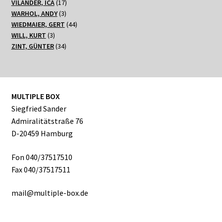
17
Produkte
VILANDER, ICA
17
3
Produkte
WARHOL, ANDY
3
Produkte
44
WIEDMAIER, GERT
44
3
Produkte
WILL, KURT
3
Produkte
34
ZINT, GÜNTER
34
Produkte
MULTIPLE BOX
Siegfried Sander
Admiralitätstraße 76
D-20459 Hamburg
Fon 040/37517510
Fax 040/37517511
mail@multiple-box.de