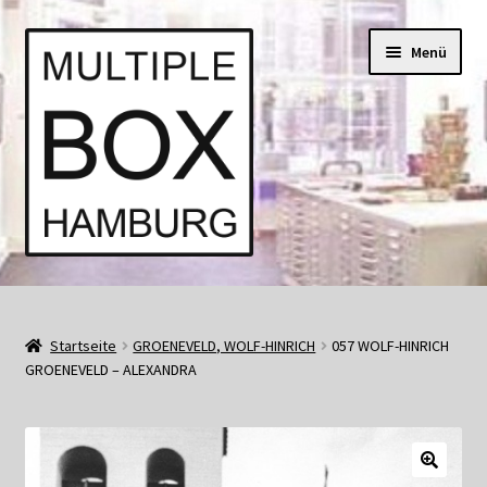
Zur
Springe
Menü
Navigation
zum
springen
Inhalt
Start
AGB
Startseite
GROENEVELD, WOLF-HINRICH
057 WOLF-HINRICH
GROENEVELD – ALEXANDRA
Aktuell • Angebote
Bücher und Kataloge