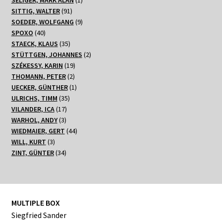
91
Produkt
SITTIG, WALTER
91
Produkte
9
SOEDER, WOLFGANG
9
40
Produkte
SPOXO
40
Produkte
35
STAECK, KLAUS
35
Produkte
2
STÜTTGEN, JOHANNES
2
19
Produkte
SZÉKESSY, KARIN
19
2
Produkte
THOMANN, PETER
2
Produkte
1
UECKER, GÜNTHER
1
35
Produkt
ULRICHS, TIMM
35
17
Produkte
VILANDER, ICA
17
3
Produkte
WARHOL, ANDY
3
Produkte
44
WIEDMAIER, GERT
44
3
Produkte
WILL, KURT
3
Produkte
34
ZINT, GÜNTER
34
Produkte
MULTIPLE BOX
Siegfried Sander