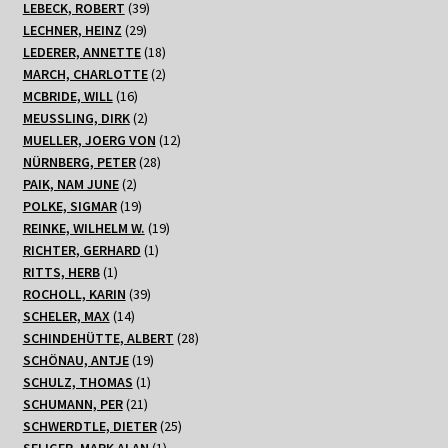
Produkte
39
LEBECK, ROBERT
39
29
Produkte
LECHNER, HEINZ
29
Produkte
18
LEDERER, ANNETTE
18
Produkte
2
MARCH, CHARLOTTE
2
16
Produkte
MCBRIDE, WILL
16
Produkte
2
MEUSSLING, DIRK
2
Produkte
12
MUELLER, JOERG VON
12
28
Produkte
NÜRNBERG, PETER
28
2
Produkte
PAIK, NAM JUNE
2
Produkte
19
POLKE, SIGMAR
19
Produkte
19
REINKE, WILHELM W.
19
1
Produkte
RICHTER, GERHARD
1
1
Produkt
RITTS, HERB
1
Produkt
39
ROCHOLL, KARIN
39
14
Produkte
SCHELER, MAX
14
Produkte
28
SCHINDEHÜTTE, ALBERT
28
19
Produkte
SCHÖNAU, ANTJE
19
1
Produkte
SCHULZ, THOMAS
1
21
Produkt
SCHUMANN, PER
21
Produkte
25
SCHWERDTLE, DIETER
25
1
Produkte
SELIGER, MARK ALAN
1