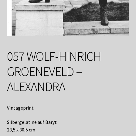
Shop
Suchservice
Versandkosten / Lieferung
Warenkorb
057 WOLF-HINRICH
Widerrufsbelehrung
GROENEVELD –
Zahlungsarten
ALEXANDRA
Vintageprint
Silbergelatine auf Baryt
23,5 x 30,5 cm