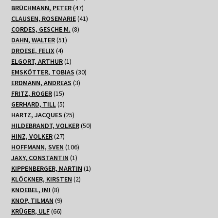
47
Produkte
BRÜCHMANN, PETER
47
Produkte
41
CLAUSEN, ROSEMARIE
41
8
Produkte
CORDES, GESCHE M.
8
51
Produkte
DAHN, WALTER
51
4
Produkte
DROESE, FELIX
4
Produkte
1
ELGORT, ARTHUR
1
Produkt
30
EMSKÖTTER, TOBIAS
30
3
Produkte
ERDMANN, ANDREAS
3
15
Produkte
FRITZ, ROGER
15
Produkte
5
GERHARD, TILL
5
Produkte
25
HARTZ, JACQUES
25
Produkte
50
HILDEBRANDT, VOLKER
50
27
Produkte
HINZ, VOLKER
27
Produkte
106
HOFFMANN, SVEN
106
1
Produkte
JAXY, CONSTANTIN
1
Produkt
1
KIPPENBERGER, MARTIN
1
2
Produkt
KLÖCKNER, KIRSTEN
2
8
Produkte
KNOEBEL, IMI
8
Produkte
9
KNOP, TILMAN
9
66
Produkte
KRÜGER, ULF
66