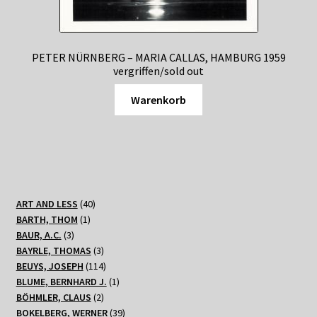
PETER NÜRNBERG – MARIA CALLAS, HAMBURG 1959
vergriffen/sold out
Warenkorb
40
ART AND LESS
40
1
Produkte
BARTH, THOM
1
3
Produkt
BAUR, A.C.
3
Produkte
3
BAYRLE, THOMAS
3
Produkte
114
BEUYS, JOSEPH
114
Produkte
1
BLUME, BERNHARD J.
1
2
Produkt
BÖHMLER, CLAUS
2
Produkte
39
BOKELBERG, WERNER
39