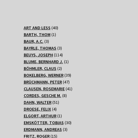
40
ART AND LESS
40
1
Produkte
BARTH, THOM
1
3
Produkt
BAUR, A.C.
3
Produkte
3
BAYRLE, THOMAS
3
Produkte
114
BEUYS, JOSEPH
114
Produkte
1
BLUME, BERNHARD J.
1
2
Produkt
BÖHMLER, CLAUS
2
Produkte
39
BOKELBERG, WERNER
39
47
Produkte
BRÜCHMANN, PETER
47
Produkte
41
CLAUSEN, ROSEMARIE
41
8
Produkte
CORDES, GESCHE M.
8
51
Produkte
DAHN, WALTER
51
4
Produkte
DROESE, FELIX
4
Produkte
1
ELGORT, ARTHUR
1
Produkt
30
EMSKÖTTER, TOBIAS
30
3
Produkte
ERDMANN, ANDREAS
3
15
Produkte
FRITZ, ROGER
15