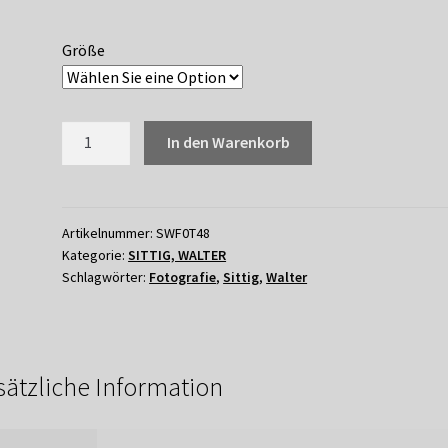
Größe
048
In den Warenkorb
WALTER
SITTIG
-
MANTELPAVIANE
Artikelnummer:
SWF0T48
Kategorie:
SITTIG, WALTER
Menge
Schlagwörter:
Fotografie
,
Sittig
,
Walter
sätzliche Information