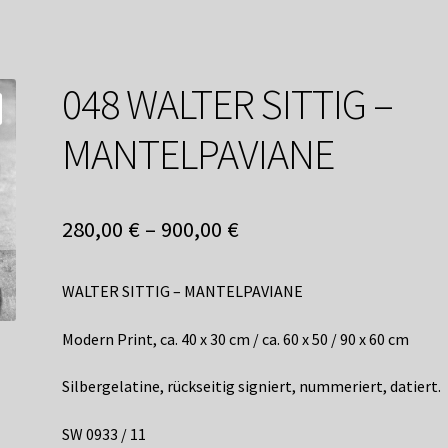
service
Versandkosten / Lieferung
Warenkorb
Widerrufsbelehrung
048 WALTER SITTIG –
MANTELPAVIANE
280,00
€
–
900,00
€
WALTER SITTIG – MANTELPAVIANE
Modern Print, ca. 40 x 30 cm / ca. 60 x 50 / 90 x 60 cm
Silbergelatine, rückseitig signiert, nummeriert, datiert.
SW 0933 / 11