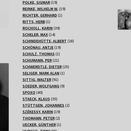
Produkte
19
POLKE, SIGMAR
19
Produkte
19
REINKE, WILHELM W.
19
1
Produkte
RICHTER, GERHARD
1
1
Produkt
RITTS, HERB
1
Produkt
39
ROCHOLL, KARIN
39
14
Produkte
SCHELER, MAX
14
Produkte
28
SCHINDEHÜTTE, ALBERT
28
19
Produkte
SCHÖNAU, ANTJE
19
1
Produkte
SCHULZ, THOMAS
1
21
Produkt
SCHUMANN, PER
21
Produkte
25
SCHWERDTLE, DIETER
25
1
Produkte
SELIGER, MARK ALAN
1
91
Produkt
SITTIG, WALTER
91
Produkte
9
SOEDER, WOLFGANG
9
40
Produkte
SPOXO
40
Produkte
35
STAECK, KLAUS
35
Produkte
2
STÜTTGEN, JOHANNES
2
19
Produkte
SZÉKESSY, KARIN
19
2
Produkte
THOMANN, PETER
2
Produkte
1
UECKER, GÜNTHER
1
35
Produkt
ULRICHS, TIMM
35