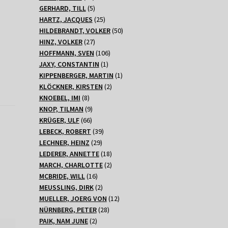
Produkte
5
GERHARD, TILL
5
Produkte
25
HARTZ, JACQUES
25
Produkte
50
HILDEBRANDT, VOLKER
50
27
Produkte
HINZ, VOLKER
27
Produkte
106
HOFFMANN, SVEN
106
1
Produkte
JAXY, CONSTANTIN
1
Produkt
1
KIPPENBERGER, MARTIN
1
2
Produkt
KLÖCKNER, KIRSTEN
2
8
Produkte
KNOEBEL, IMI
8
Produkte
9
KNOP, TILMAN
9
66
Produkte
KRÜGER, ULF
66
Produkte
39
LEBECK, ROBERT
39
29
Produkte
LECHNER, HEINZ
29
Produkte
18
LEDERER, ANNETTE
18
Produkte
2
MARCH, CHARLOTTE
2
16
Produkte
MCBRIDE, WILL
16
Produkte
2
MEUSSLING, DIRK
2
Produkte
12
MUELLER, JOERG VON
12
28
Produkte
NÜRNBERG, PETER
28
2
Produkte
PAIK, NAM JUNE
2