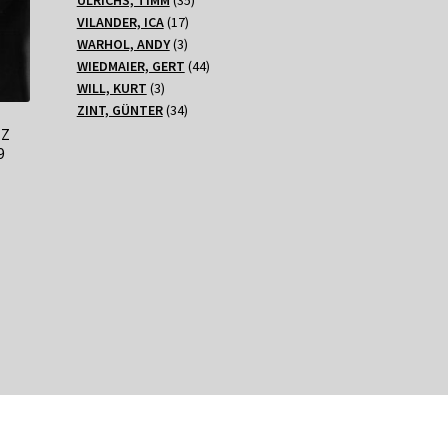
17
Produkte
VILANDER, ICA
17
3
Produkte
WARHOL, ANDY
3
Produkte
44
WIEDMAIER, GERT
44
3
Produkte
WILL, KURT
3
Produkte
34
ZINT, GÜNTER
34
Produkte
NZ
9