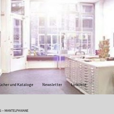
ücher und Kataloge
Newsletter
Linkliste
aloge
Datenschutzerklärung
Impressum
Kasse
Linkliste
Mein Ko
IG – MANTELPAVIANE