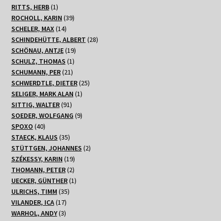
1
Produkt
RITTS, HERB
1
Produkt
39
ROCHOLL, KARIN
39
14
Produkte
SCHELER, MAX
14
Produkte
28
SCHINDEHÜTTE, ALBERT
28
19
Produkte
SCHÖNAU, ANTJE
19
1
Produkte
SCHULZ, THOMAS
1
21
Produkt
SCHUMANN, PER
21
Produkte
25
SCHWERDTLE, DIETER
25
1
Produkte
SELIGER, MARK ALAN
1
91
Produkt
SITTIG, WALTER
91
Produkte
9
SOEDER, WOLFGANG
9
40
Produkte
SPOXO
40
Produkte
35
STAECK, KLAUS
35
Produkte
2
STÜTTGEN, JOHANNES
2
19
Produkte
SZÉKESSY, KARIN
19
2
Produkte
THOMANN, PETER
2
Produkte
1
UECKER, GÜNTHER
1
35
Produkt
ULRICHS, TIMM
35
17
Produkte
VILANDER, ICA
17
3
Produkte
WARHOL, ANDY
3