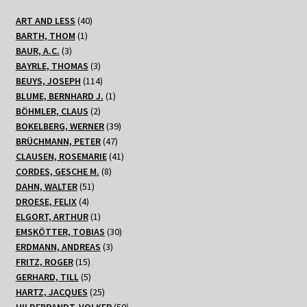
40
ART AND LESS
40
1
Produkte
BARTH, THOM
1
3
Produkt
BAUR, A.C.
3
Produkte
3
BAYRLE, THOMAS
3
Produkte
114
BEUYS, JOSEPH
114
Produkte
1
BLUME, BERNHARD J.
1
2
Produkt
BÖHMLER, CLAUS
2
Produkte
39
BOKELBERG, WERNER
39
47
Produkte
BRÜCHMANN, PETER
47
Produkte
41
CLAUSEN, ROSEMARIE
41
8
Produkte
CORDES, GESCHE M.
8
51
Produkte
DAHN, WALTER
51
4
Produkte
DROESE, FELIX
4
Produkte
1
ELGORT, ARTHUR
1
Produkt
30
EMSKÖTTER, TOBIAS
30
3
Produkte
ERDMANN, ANDREAS
3
15
Produkte
FRITZ, ROGER
15
Produkte
5
GERHARD, TILL
5
Produkte
25
HARTZ, JACQUES
25
Produkte
50
HILDEBRANDT, VOLKER
50