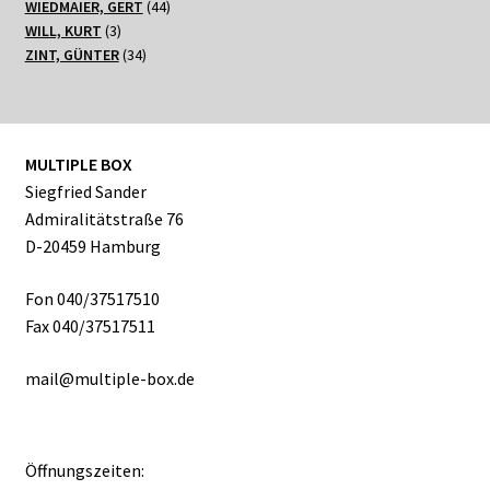
Produkte
44
WIEDMAIER, GERT
44
3
Produkte
WILL, KURT
3
Produkte
34
ZINT, GÜNTER
34
Produkte
MULTIPLE BOX
Siegfried Sander
Admiralitätstraße 76
D-20459 Hamburg
Fon 040/37517510
Fax 040/37517511
mail@multiple-box.de
Öffnungszeiten: