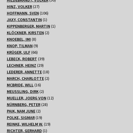
27
Produkte
HINZ, VOLKER
27
Produkte
106
HOFFMANN, SVEN
106
1
Produkte
JAXY, CONSTANTIN
1
Produkt
1
KIPPENBERGER, MARTIN
1
2
Produkt
KLÖCKNER, KIRSTEN
2
8
Produkte
KNOEBEL, IMI
8
Produkte
9
KNOP, TILMAN
9
66
Produkte
KRÜGER, ULF
66
Produkte
39
LEBECK, ROBERT
39
29
Produkte
LECHNER, HEINZ
29
Produkte
18
LEDERER, ANNETTE
18
Produkte
2
MARCH, CHARLOTTE
2
16
Produkte
MCBRIDE, WILL
16
Produkte
2
MEUSSLING, DIRK
2
Produkte
12
MUELLER, JOERG VON
12
28
Produkte
NÜRNBERG, PETER
28
2
Produkte
PAIK, NAM JUNE
2
Produkte
19
POLKE, SIGMAR
19
Produkte
19
REINKE, WILHELM W.
19
1
Produkte
RICHTER, GERHARD
1