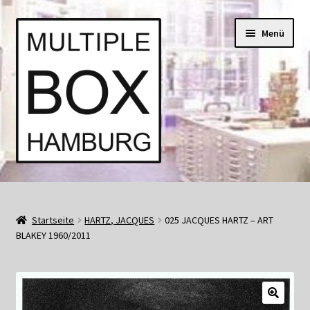
Zur
Springe
Menü
Navigation
zum
springen
Inhalt
Start
AGB
Startseite
HARTZ, JACQUES
025 JACQUES HARTZ – ART
BLAKEY 1960/2011
Aktuell • Angebote
Bücher und Kataloge