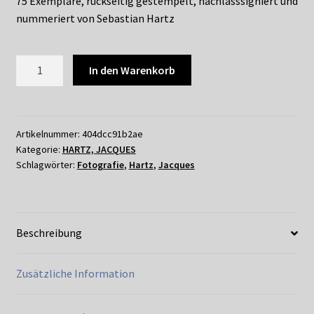
75 Exemplare, rückseitig gestempelt, nachlasssigniert und
nummeriert von Sebastian Hartz
025
In den Warenkorb
JACQUES
HARTZ
-
ART
Artikelnummer:
404dcc91b2ae
Kategorie:
HARTZ, JACQUES
BLAKEY
Schlagwörter:
Fotografie
,
Hartz
,
Jacques
1960/2011
Menge
Beschreibung
Zusätzliche Information