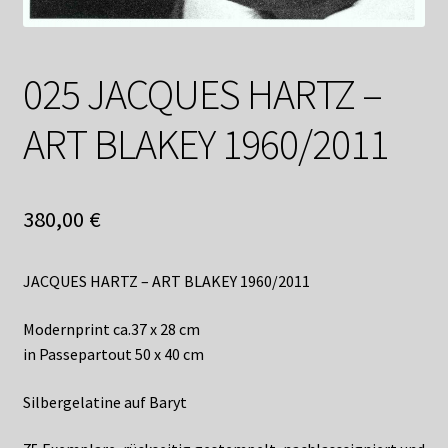
Shop
Suchservice
025 JACQUES HARTZ –
Versandkosten / Lieferung
ART BLAKEY 1960/2011
Warenkorb
Widerrufsbelehrung
380,00
€
Zahlungsarten
JACQUES HARTZ – ART BLAKEY 1960/2011
Modernprint ca.37 x 28 cm
in Passepartout 50 x 40 cm
Silbergelatine auf Baryt