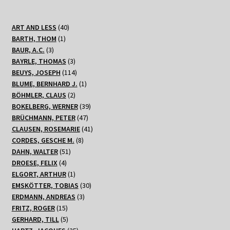
40
ART AND LESS
40
1
Produkte
BARTH, THOM
1
3
Produkt
BAUR, A.C.
3
Produkte
3
BAYRLE, THOMAS
3
Produkte
114
BEUYS, JOSEPH
114
Produkte
1
BLUME, BERNHARD J.
1
2
Produkt
BÖHMLER, CLAUS
2
Produkte
39
BOKELBERG, WERNER
39
47
Produkte
BRÜCHMANN, PETER
47
Produkte
41
CLAUSEN, ROSEMARIE
41
8
Produkte
CORDES, GESCHE M.
8
51
Produkte
DAHN, WALTER
51
4
Produkte
DROESE, FELIX
4
Produkte
1
ELGORT, ARTHUR
1
Produkt
30
EMSKÖTTER, TOBIAS
30
3
Produkte
ERDMANN, ANDREAS
3
15
Produkte
FRITZ, ROGER
15
Produkte
5
GERHARD, TILL
5
Produkte
25