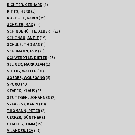
1
Produkte
RICHTER, GERHARD
1
1
Produkt
RITTS, HERB
1
Produkt
39
ROCHOLL, KARIN
39
14
Produkte
SCHELER, MAX
14
Produkte
28
SCHINDEHÜTTE, ALBERT
28
19
Produkte
SCHÖNAU, ANTJE
19
1
Produkte
SCHULZ, THOMAS
1
21
Produkt
SCHUMANN, PER
21
Produkte
25
SCHWERDTLE, DIETER
25
1
Produkte
SELIGER, MARK ALAN
1
91
Produkt
SITTIG, WALTER
91
Produkte
9
SOEDER, WOLFGANG
9
40
Produkte
SPOXO
40
Produkte
35
STAECK, KLAUS
35
Produkte
2
STÜTTGEN, JOHANNES
2
19
Produkte
SZÉKESSY, KARIN
19
2
Produkte
THOMANN, PETER
2
Produkte
1
UECKER, GÜNTHER
1
35
Produkt
ULRICHS, TIMM
35
17
Produkte
VILANDER, ICA
17