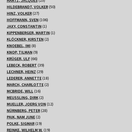
HARTZ, JACQUES
25
Produkte
50
HILDEBRANDT, VOLKER
50
27
Produkte
HINZ, VOLKER
27
Produkte
106
HOFFMANN, SVEN
106
1
Produkte
JAXY, CONSTANTIN
1
Produkt
1
KIPPENBERGER, MARTIN
1
2
Produkt
KLÖCKNER, KIRSTEN
2
8
Produkte
KNOEBEL, IMI
8
Produkte
9
KNOP, TILMAN
9
66
Produkte
KRÜGER, ULF
66
Produkte
39
LEBECK, ROBERT
39
29
Produkte
LECHNER, HEINZ
29
Produkte
18
LEDERER, ANNETTE
18
Produkte
2
MARCH, CHARLOTTE
2
16
Produkte
MCBRIDE, WILL
16
Produkte
2
MEUSSLING, DIRK
2
Produkte
12
MUELLER, JOERG VON
12
28
Produkte
NÜRNBERG, PETER
28
2
Produkte
PAIK, NAM JUNE
2
Produkte
19
POLKE, SIGMAR
19
Produkte
19
REINKE, WILHELM W.
19