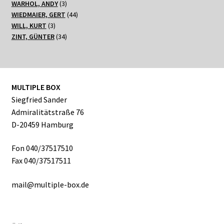
3
Produkte
WARHOL, ANDY
3
Produkte
44
WIEDMAIER, GERT
44
3
Produkte
WILL, KURT
3
Produkte
34
ZINT, GÜNTER
34
Produkte
MULTIPLE BOX
Siegfried Sander
Admiralitätstraße 76
D-20459 Hamburg
Fon 040/37517510
Fax 040/37517511
mail@multiple-box.de