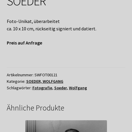
SOEDER
Shop
Suchservice
Foto-Unikat, überarbeitet
ca. 10 x 10 cm, rückseitig signiert und datiert.
Versandkosten / Lieferung
Preis auf Anfrage
Warenkorb
Widerrufsbelehrung
Artikelnummer:
SWFOT00121
Zahlungsarten
Kategorie:
SOEDER, WOLFGANG
Schlagwörter:
Fotografie
,
Soeder
,
Wolfgang
Ähnliche Produkte