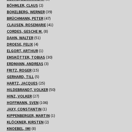
2
Produkt
BÖHMLER, CLAUS
2
Produkte
39
BOKELBERG, WERNER
39
47
Produkte
BRÜCHMANN, PETER
47
Produkte
41
CLAUSEN, ROSEMARIE
41
8
Produkte
CORDES, GESCHE M.
8
51
Produkte
DAHN, WALTER
51
4
Produkte
DROESE, FELIX
4
Produkte
1
ELGORT, ARTHUR
1
Produkt
30
EMSKÖTTER, TOBIAS
30
3
Produkte
ERDMANN, ANDREAS
3
15
Produkte
FRITZ, ROGER
15
Produkte
5
GERHARD, TILL
5
Produkte
25
HARTZ, JACQUES
25
Produkte
50
HILDEBRANDT, VOLKER
50
27
Produkte
HINZ, VOLKER
27
Produkte
106
HOFFMANN, SVEN
106
1
Produkte
JAXY, CONSTANTIN
1
Produkt
1
KIPPENBERGER, MARTIN
1
2
Produkt
KLÖCKNER, KIRSTEN
2
8
Produkte
KNOEBEL, IMI
8