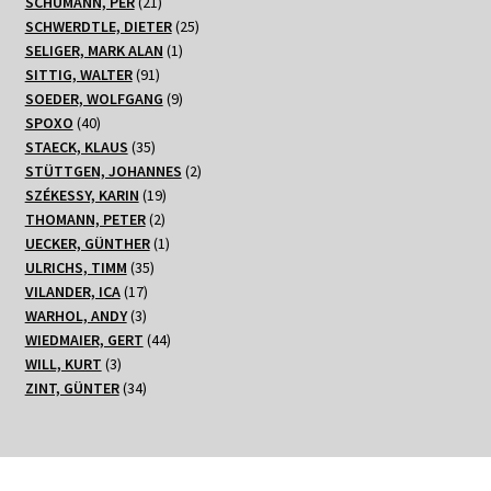
21
Produkt
SCHUMANN, PER
21
Produkte
25
SCHWERDTLE, DIETER
25
1
Produkte
SELIGER, MARK ALAN
1
91
Produkt
SITTIG, WALTER
91
Produkte
9
SOEDER, WOLFGANG
9
40
Produkte
SPOXO
40
Produkte
35
STAECK, KLAUS
35
Produkte
2
STÜTTGEN, JOHANNES
2
19
Produkte
SZÉKESSY, KARIN
19
2
Produkte
THOMANN, PETER
2
Produkte
1
UECKER, GÜNTHER
1
35
Produkt
ULRICHS, TIMM
35
17
Produkte
VILANDER, ICA
17
3
Produkte
WARHOL, ANDY
3
Produkte
44
WIEDMAIER, GERT
44
3
Produkte
WILL, KURT
3
Produkte
34
ZINT, GÜNTER
34
Produkte