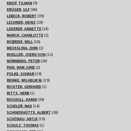
Produkte
9
KNOP, TILMAN
9
66
Produkte
KRÜGER, ULF
66
Produkte
39
LEBECK, ROBERT
39
29
Produkte
LECHNER, HEINZ
29
Produkte
18
LEDERER, ANNETTE
18
Produkte
2
MARCH, CHARLOTTE
2
16
Produkte
MCBRIDE, WILL
16
Produkte
2
MEUSSLING, DIRK
2
Produkte
12
MUELLER, JOERG VON
12
28
Produkte
NÜRNBERG, PETER
28
2
Produkte
PAIK, NAM JUNE
2
Produkte
19
POLKE, SIGMAR
19
Produkte
19
REINKE, WILHELM W.
19
1
Produkte
RICHTER, GERHARD
1
1
Produkt
RITTS, HERB
1
Produkt
39
ROCHOLL, KARIN
39
14
Produkte
SCHELER, MAX
14
Produkte
28
SCHINDEHÜTTE, ALBERT
28
19
Produkte
SCHÖNAU, ANTJE
19
1
Produkte
SCHULZ, THOMAS
1