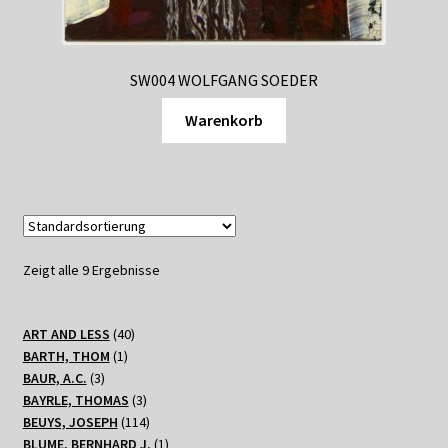
SW004 WOLFGANG SOEDER
Warenkorb
Zeigt alle 9 Ergebnisse
40
ART AND LESS
40
1
Produkte
BARTH, THOM
1
3
Produkt
BAUR, A.C.
3
Produkte
3
BAYRLE, THOMAS
3
Produkte
114
BEUYS, JOSEPH
114
Produkte
1
BLUME, BERNHARD J.
1