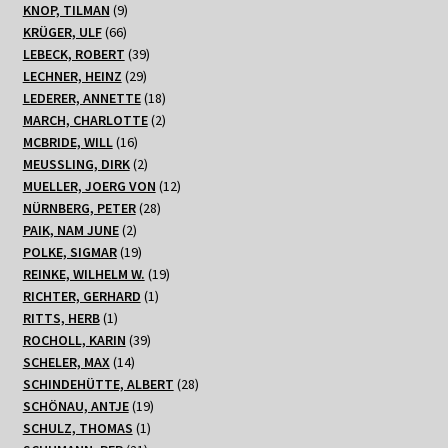
Produkte
9
KNOP, TILMAN
9
66
Produkte
KRÜGER, ULF
66
Produkte
39
LEBECK, ROBERT
39
29
Produkte
LECHNER, HEINZ
29
Produkte
18
LEDERER, ANNETTE
18
Produkte
2
MARCH, CHARLOTTE
2
16
Produkte
MCBRIDE, WILL
16
Produkte
2
MEUSSLING, DIRK
2
Produkte
12
MUELLER, JOERG VON
12
28
Produkte
NÜRNBERG, PETER
28
2
Produkte
PAIK, NAM JUNE
2
Produkte
19
POLKE, SIGMAR
19
Produkte
19
REINKE, WILHELM W.
19
1
Produkte
RICHTER, GERHARD
1
1
Produkt
RITTS, HERB
1
Produkt
39
ROCHOLL, KARIN
39
14
Produkte
SCHELER, MAX
14
Produkte
28
SCHINDEHÜTTE, ALBERT
28
19
Produkte
SCHÖNAU, ANTJE
19
1
Produkte
SCHULZ, THOMAS
1