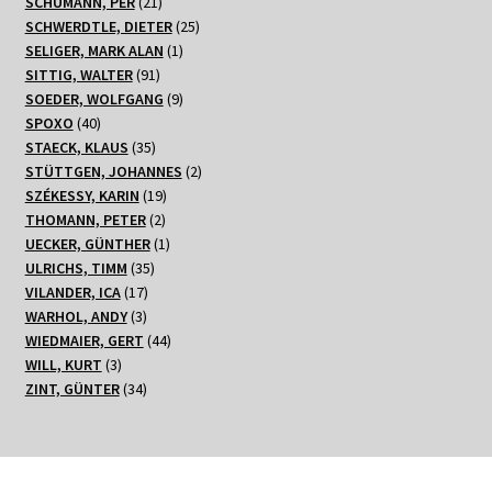
21
Produkt
SCHUMANN, PER
21
Produkte
25
SCHWERDTLE, DIETER
25
1
Produkte
SELIGER, MARK ALAN
1
91
Produkt
SITTIG, WALTER
91
Produkte
9
SOEDER, WOLFGANG
9
40
Produkte
SPOXO
40
Produkte
35
STAECK, KLAUS
35
Produkte
2
STÜTTGEN, JOHANNES
2
19
Produkte
SZÉKESSY, KARIN
19
2
Produkte
THOMANN, PETER
2
Produkte
1
UECKER, GÜNTHER
1
35
Produkt
ULRICHS, TIMM
35
17
Produkte
VILANDER, ICA
17
3
Produkte
WARHOL, ANDY
3
Produkte
44
WIEDMAIER, GERT
44
3
Produkte
WILL, KURT
3
Produkte
34
ZINT, GÜNTER
34
Produkte