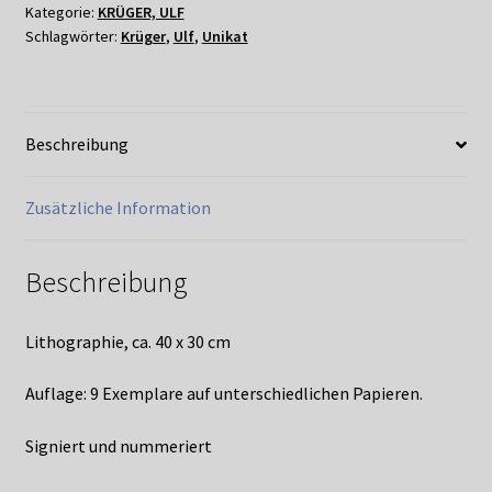
Kategorie:
KRÜGER, ULF
DIE
Schlagwörter:
Krüger
,
Ulf
,
Unikat
FISCHE
2020
Menge
Beschreibung
Zusätzliche Information
Beschreibung
Lithographie, ca. 40 x 30 cm
Auflage: 9 Exemplare auf unterschiedlichen Papieren.
Signiert und nummeriert