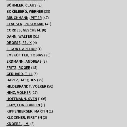
2
Produkt
BÖHMLER, CLAUS
2
Produkte
39
BOKELBERG, WERNER
39
47
Produkte
BRÜCHMANN, PETER
47
Produkte
41
CLAUSEN, ROSEMARIE
41
8
Produkte
CORDES, GESCHE M.
8
51
Produkte
DAHN, WALTER
51
4
Produkte
DROESE, FELIX
4
Produkte
1
ELGORT, ARTHUR
1
Produkt
30
EMSKÖTTER, TOBIAS
30
3
Produkte
ERDMANN, ANDREAS
3
15
Produkte
FRITZ, ROGER
15
Produkte
5
GERHARD, TILL
5
Produkte
25
HARTZ, JACQUES
25
Produkte
50
HILDEBRANDT, VOLKER
50
27
Produkte
HINZ, VOLKER
27
Produkte
106
HOFFMANN, SVEN
106
1
Produkte
JAXY, CONSTANTIN
1
Produkt
1
KIPPENBERGER, MARTIN
1
2
Produkt
KLÖCKNER, KIRSTEN
2
8
Produkte
KNOEBEL, IMI
8