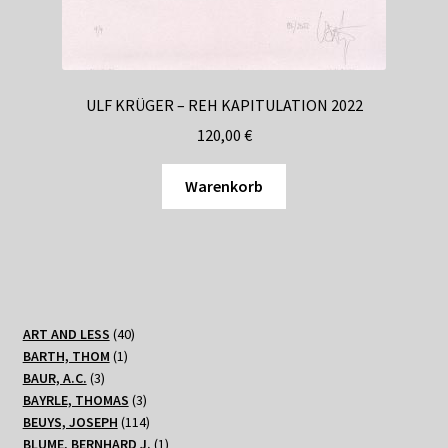
ULF KRÜGER – REH KAPITULATION 2022
120,00
€
Warenkorb
40
ART AND LESS
40
1
Produkte
BARTH, THOM
1
3
Produkt
BAUR, A.C.
3
Produkte
3
BAYRLE, THOMAS
3
Produkte
114
BEUYS, JOSEPH
114
Produkte
1
BLUME, BERNHARD J.
1