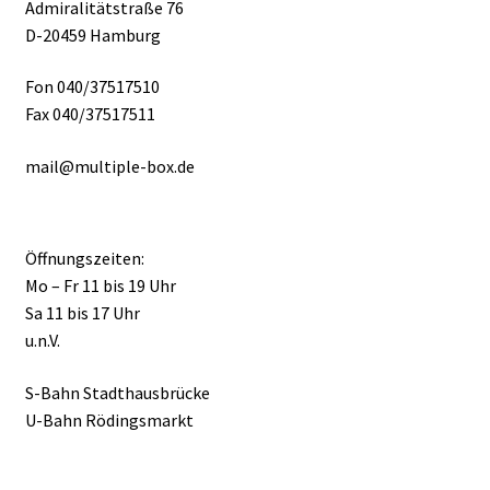
Admiralitätstraße 76
D-20459 Hamburg
Fon 040/37517510
Fax 040/37517511
mail@multiple-box.de
Öffnungszeiten:
Mo – Fr 11 bis 19 Uhr
Sa 11 bis 17 Uhr
u.n.V.
S-Bahn Stadthausbrücke
U-Bahn Rödingsmarkt