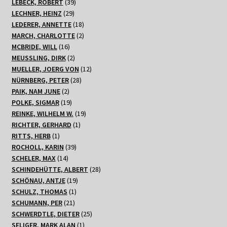
Produkte
39
LEBECK, ROBERT
39
29
Produkte
LECHNER, HEINZ
29
Produkte
18
LEDERER, ANNETTE
18
Produkte
2
MARCH, CHARLOTTE
2
16
Produkte
MCBRIDE, WILL
16
Produkte
2
MEUSSLING, DIRK
2
Produkte
12
MUELLER, JOERG VON
12
28
Produkte
NÜRNBERG, PETER
28
2
Produkte
PAIK, NAM JUNE
2
Produkte
19
POLKE, SIGMAR
19
Produkte
19
REINKE, WILHELM W.
19
1
Produkte
RICHTER, GERHARD
1
1
Produkt
RITTS, HERB
1
Produkt
39
ROCHOLL, KARIN
39
14
Produkte
SCHELER, MAX
14
Produkte
28
SCHINDEHÜTTE, ALBERT
28
19
Produkte
SCHÖNAU, ANTJE
19
1
Produkte
SCHULZ, THOMAS
1
21
Produkt
SCHUMANN, PER
21
Produkte
25
SCHWERDTLE, DIETER
25
1
Produkte
SELIGER, MARK ALAN
1