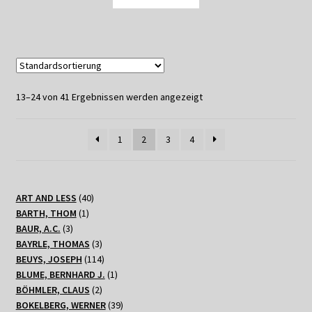
13–24 von 41 Ergebnissen werden angezeigt
1
2
3
4
40
ART AND LESS
40
1
Produkte
BARTH, THOM
1
3
Produkt
BAUR, A.C.
3
Produkte
3
BAYRLE, THOMAS
3
Produkte
114
BEUYS, JOSEPH
114
Produkte
1
BLUME, BERNHARD J.
1
2
Produkt
BÖHMLER, CLAUS
2
Produkte
39
BOKELBERG, WERNER
39