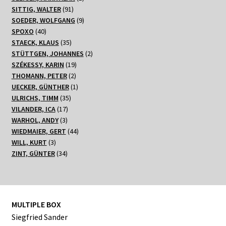
91
Produkt
SITTIG, WALTER
91
Produkte
9
SOEDER, WOLFGANG
9
40
Produkte
SPOXO
40
Produkte
35
STAECK, KLAUS
35
Produkte
2
STÜTTGEN, JOHANNES
2
19
Produkte
SZÉKESSY, KARIN
19
2
Produkte
THOMANN, PETER
2
Produkte
1
UECKER, GÜNTHER
1
35
Produkt
ULRICHS, TIMM
35
17
Produkte
VILANDER, ICA
17
3
Produkte
WARHOL, ANDY
3
Produkte
44
WIEDMAIER, GERT
44
3
Produkte
WILL, KURT
3
Produkte
34
ZINT, GÜNTER
34
Produkte
MULTIPLE BOX
Siegfried Sander