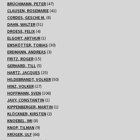
47
Produkte
BRÜCHMANN, PETER
47
Produkte
41
CLAUSEN, ROSEMARIE
41
8
Produkte
CORDES, GESCHE M.
8
51
Produkte
DAHN, WALTER
51
4
Produkte
DROESE, FELIX
4
Produkte
1
ELGORT, ARTHUR
1
Produkt
30
EMSKÖTTER, TOBIAS
30
3
Produkte
ERDMANN, ANDREAS
3
15
Produkte
FRITZ, ROGER
15
Produkte
5
GERHARD, TILL
5
Produkte
25
HARTZ, JACQUES
25
Produkte
50
HILDEBRANDT, VOLKER
50
27
Produkte
HINZ, VOLKER
27
Produkte
106
HOFFMANN, SVEN
106
1
Produkte
JAXY, CONSTANTIN
1
Produkt
1
KIPPENBERGER, MARTIN
1
2
Produkt
KLÖCKNER, KIRSTEN
2
8
Produkte
KNOEBEL, IMI
8
Produkte
9
KNOP, TILMAN
9
66
Produkte
KRÜGER, ULF
66