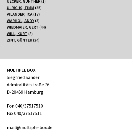
Produkte
1
UECKER, GÜNTHER
1
35
Produkt
ULRICHS, TIMM
35
17
Produkte
VILANDER, ICA
17
3
Produkte
WARHOL, ANDY
3
Produkte
44
WIEDMAIER, GERT
44
3
Produkte
WILL, KURT
3
Produkte
34
ZINT, GÜNTER
34
Produkte
MULTIPLE BOX
Siegfried Sander
Admiralitätstraße 76
D-20459 Hamburg
Fon 040/37517510
Fax 040/37517511
mail@multiple-box.de