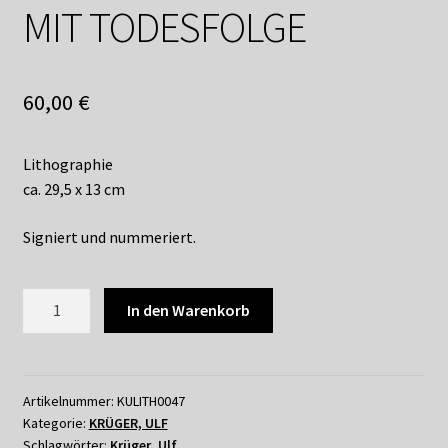
MIT TODESFOLGE
60,00
€
Lithographie
ca. 29,5 x 13 cm
Signiert und nummeriert.
ULF
In den Warenkorb
KRÜGER
-
MORD
MIT
Artikelnummer:
KULITH0047
Kategorie:
KRÜGER, ULF
TODESFOLGE
Schlagwörter:
Krüger
,
Ulf