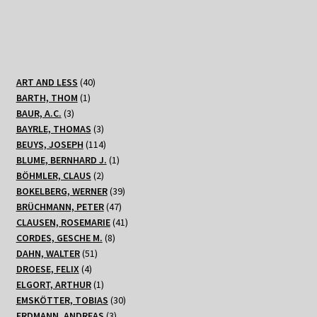
40
ART AND LESS
40
1
Produkte
BARTH, THOM
1
3
Produkt
BAUR, A.C.
3
Produkte
3
BAYRLE, THOMAS
3
Produkte
114
BEUYS, JOSEPH
114
Produkte
1
BLUME, BERNHARD J.
1
2
Produkt
BÖHMLER, CLAUS
2
Produkte
39
BOKELBERG, WERNER
39
47
Produkte
BRÜCHMANN, PETER
47
Produkte
41
CLAUSEN, ROSEMARIE
41
8
Produkte
CORDES, GESCHE M.
8
51
Produkte
DAHN, WALTER
51
4
Produkte
DROESE, FELIX
4
Produkte
1
ELGORT, ARTHUR
1
Produkt
30
EMSKÖTTER, TOBIAS
30
3
Produkte
ERDMANN, ANDREAS
3