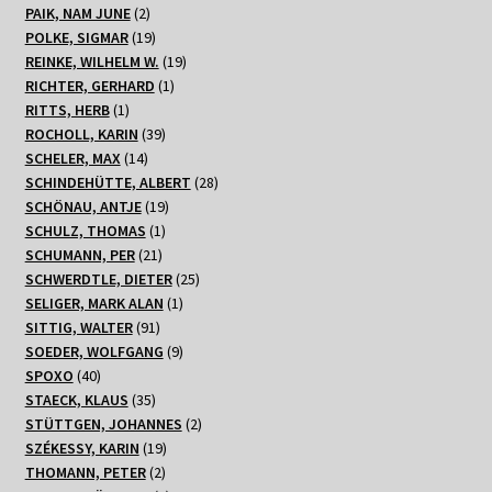
2
Produkte
PAIK, NAM JUNE
2
Produkte
19
POLKE, SIGMAR
19
Produkte
19
REINKE, WILHELM W.
19
1
Produkte
RICHTER, GERHARD
1
1
Produkt
RITTS, HERB
1
Produkt
39
ROCHOLL, KARIN
39
14
Produkte
SCHELER, MAX
14
Produkte
28
SCHINDEHÜTTE, ALBERT
28
19
Produkte
SCHÖNAU, ANTJE
19
1
Produkte
SCHULZ, THOMAS
1
21
Produkt
SCHUMANN, PER
21
Produkte
25
SCHWERDTLE, DIETER
25
1
Produkte
SELIGER, MARK ALAN
1
91
Produkt
SITTIG, WALTER
91
Produkte
9
SOEDER, WOLFGANG
9
40
Produkte
SPOXO
40
Produkte
35
STAECK, KLAUS
35
Produkte
2
STÜTTGEN, JOHANNES
2
19
Produkte
SZÉKESSY, KARIN
19
2
Produkte
THOMANN, PETER
2