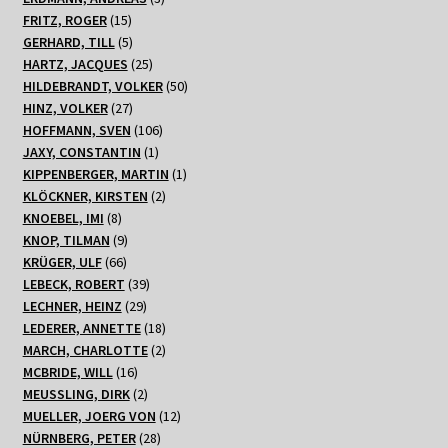
15
Produkte
FRITZ, ROGER
15
Produkte
5
GERHARD, TILL
5
Produkte
25
HARTZ, JACQUES
25
Produkte
50
HILDEBRANDT, VOLKER
50
27
Produkte
HINZ, VOLKER
27
Produkte
106
HOFFMANN, SVEN
106
1
Produkte
JAXY, CONSTANTIN
1
Produkt
1
KIPPENBERGER, MARTIN
1
2
Produkt
KLÖCKNER, KIRSTEN
2
8
Produkte
KNOEBEL, IMI
8
Produkte
9
KNOP, TILMAN
9
66
Produkte
KRÜGER, ULF
66
Produkte
39
LEBECK, ROBERT
39
29
Produkte
LECHNER, HEINZ
29
Produkte
18
LEDERER, ANNETTE
18
Produkte
2
MARCH, CHARLOTTE
2
16
Produkte
MCBRIDE, WILL
16
Produkte
2
MEUSSLING, DIRK
2
Produkte
12
MUELLER, JOERG VON
12
28
Produkte
NÜRNBERG, PETER
28