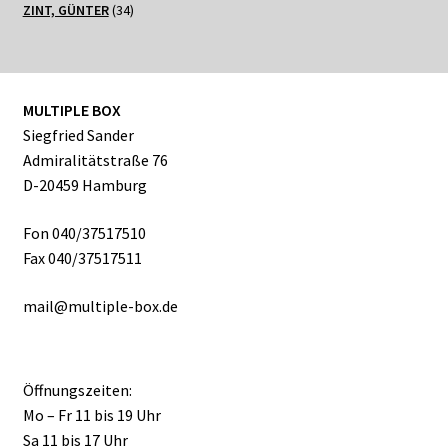
Produkte
34
ZINT, GÜNTER
34
Produkte
MULTIPLE BOX
Siegfried Sander
Admiralitätstraße 76
D-20459 Hamburg
Fon 040/37517510
Fax 040/37517511
mail@multiple-box.de
Öffnungszeiten:
Mo – Fr 11 bis 19 Uhr
Sa 11 bis 17 Uhr