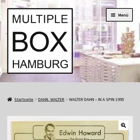
Zur
Springe
Menü
Navigation
zum
springen
Inhalt
Start
AGB
Startseite
DAHN, WALTER
WALTER DAHN – IN A SPIN 1995
Aktuell • Angebote
Bücher und Kataloge