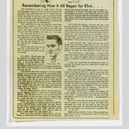
Datenschutzerklärung
Impressum
Kasse
Linkliste
Mein Konto
Mitglieder
Newsletter
Newsletter