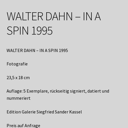
Shop
WALTER DAHN – IN A
Suchservice
SPIN 1995
Versandkosten / Lieferung
Warenkorb
WALTER DAHN – IN A SPIN 1995
Widerrufsbelehrung
Fotografie
Zahlungsarten
23,5 x 18 cm
Auflage: 5 Exemplare, rückseitig signiert, datiert und
nummeriert
Edition Galerie Siegfried Sander Kassel
Preis auf Anfrage