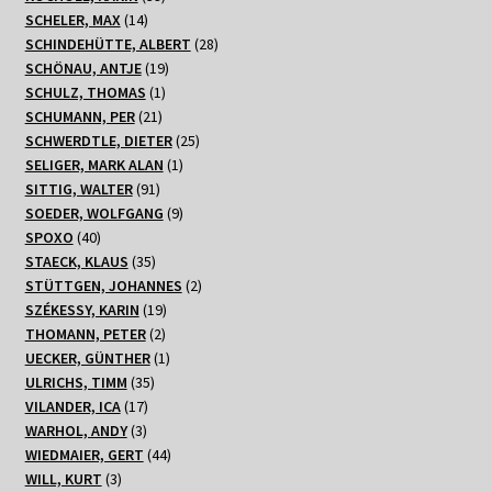
14
Produkte
SCHELER, MAX
14
Produkte
28
SCHINDEHÜTTE, ALBERT
28
19
Produkte
SCHÖNAU, ANTJE
19
1
Produkte
SCHULZ, THOMAS
1
21
Produkt
SCHUMANN, PER
21
Produkte
25
SCHWERDTLE, DIETER
25
1
Produkte
SELIGER, MARK ALAN
1
91
Produkt
SITTIG, WALTER
91
Produkte
9
SOEDER, WOLFGANG
9
40
Produkte
SPOXO
40
Produkte
35
STAECK, KLAUS
35
Produkte
2
STÜTTGEN, JOHANNES
2
19
Produkte
SZÉKESSY, KARIN
19
2
Produkte
THOMANN, PETER
2
Produkte
1
UECKER, GÜNTHER
1
35
Produkt
ULRICHS, TIMM
35
17
Produkte
VILANDER, ICA
17
3
Produkte
WARHOL, ANDY
3
Produkte
44
WIEDMAIER, GERT
44
3
Produkte
WILL, KURT
3