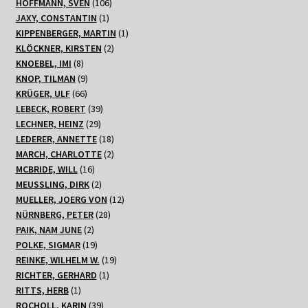
Produkte
106
HOFFMANN, SVEN
106
1
Produkte
JAXY, CONSTANTIN
1
Produkt
1
KIPPENBERGER, MARTIN
1
2
Produkt
KLÖCKNER, KIRSTEN
2
8
Produkte
KNOEBEL, IMI
8
Produkte
9
KNOP, TILMAN
9
66
Produkte
KRÜGER, ULF
66
Produkte
39
LEBECK, ROBERT
39
29
Produkte
LECHNER, HEINZ
29
Produkte
18
LEDERER, ANNETTE
18
Produkte
2
MARCH, CHARLOTTE
2
16
Produkte
MCBRIDE, WILL
16
Produkte
2
MEUSSLING, DIRK
2
Produkte
12
MUELLER, JOERG VON
12
28
Produkte
NÜRNBERG, PETER
28
2
Produkte
PAIK, NAM JUNE
2
Produkte
19
POLKE, SIGMAR
19
Produkte
19
REINKE, WILHELM W.
19
1
Produkte
RICHTER, GERHARD
1
1
Produkt
RITTS, HERB
1
Produkt
39
ROCHOLL, KARIN
39