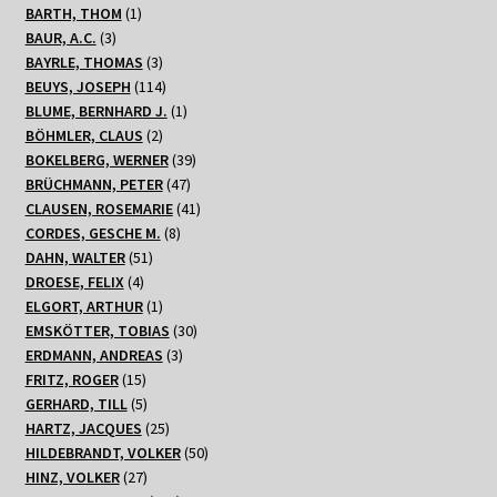
1
Produkte
BARTH, THOM
1
3
Produkt
BAUR, A.C.
3
Produkte
3
BAYRLE, THOMAS
3
Produkte
114
BEUYS, JOSEPH
114
Produkte
1
BLUME, BERNHARD J.
1
2
Produkt
BÖHMLER, CLAUS
2
Produkte
39
BOKELBERG, WERNER
39
47
Produkte
BRÜCHMANN, PETER
47
Produkte
41
CLAUSEN, ROSEMARIE
41
8
Produkte
CORDES, GESCHE M.
8
51
Produkte
DAHN, WALTER
51
4
Produkte
DROESE, FELIX
4
Produkte
1
ELGORT, ARTHUR
1
Produkt
30
EMSKÖTTER, TOBIAS
30
3
Produkte
ERDMANN, ANDREAS
3
15
Produkte
FRITZ, ROGER
15
Produkte
5
GERHARD, TILL
5
Produkte
25
HARTZ, JACQUES
25
Produkte
50
HILDEBRANDT, VOLKER
50
27
Produkte
HINZ, VOLKER
27