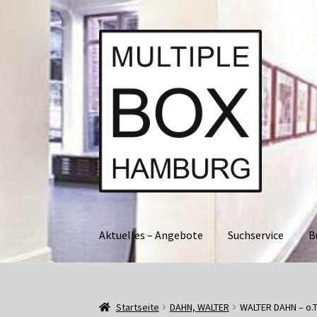
Zur
Springe
Navigation
zum
springen
Inhalt
Aktuelles – Angebote
Suchservice
B
Start
AGB
Aktuell • Angebote
Bücher und Kat
Startseite
DAHN, WALTER
WALTER DAHN – o.T.