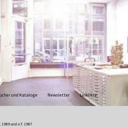
ücher und Kataloge
Newsletter
Linkliste
aloge
Datenschutzerklärung
Impressum
Kasse
Linkliste
Mein Ko
 1989 und o.T. 1987