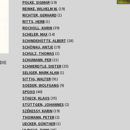
Produkte
19
POLKE, SIGMAR
19
Produkte
19
REINKE, WILHELM W.
19
1
Produkte
RICHTER, GERHARD
1
1
Produkt
RITTS, HERB
1
Produkt
39
ROCHOLL, KARIN
39
14
Produkte
SCHELER, MAX
14
Produkte
28
SCHINDEHÜTTE, ALBERT
28
19
Produkte
SCHÖNAU, ANTJE
19
1
Produkte
SCHULZ, THOMAS
1
21
Produkt
SCHUMANN, PER
21
DIE
Produkte
25
SCHWERDTLE, DIETER
25
1
Produkte
SELIGER, MARK ALAN
1
91
Produkt
SITTIG, WALTER
91
Produkte
9
SOEDER, WOLFGANG
9
40
Produkte
SPOXO
40
Produkte
35
STAECK, KLAUS
35
Produkte
2
STÜTTGEN, JOHANNES
2
19
Produkte
SZÉKESSY, KARIN
19
2
Produkte
THOMANN, PETER
2
Produkte
1
UECKER, GÜNTHER
1
35
Produkt
ULRICHS, TIMM
35