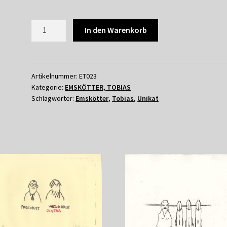
TOBIAS
In den Warenkorb
EMSKÖTTER
-
HASE
Menge
Artikelnummer:
ET023
Kategorie:
EMSKÖTTER, TOBIAS
Schlagwörter:
Emskötter
,
Tobias
,
Unikat