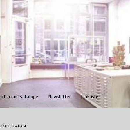
ücher und Kataloge
Newsletter
Linkliste
aloge
Datenschutzerklärung
Impressum
Kasse
Linkliste
Mein Ko
SKÖTTER – HASE