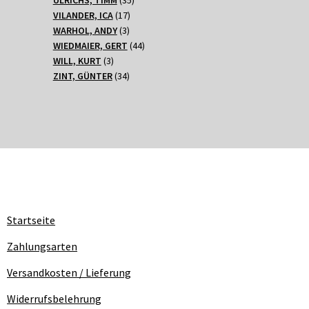
17
Produkte
VILANDER, ICA
17
3
Produkte
WARHOL, ANDY
3
Produkte
44
WIEDMAIER, GERT
44
3
Produkte
WILL, KURT
3
Produkte
34
ZINT, GÜNTER
34
Produkte
Startseite
Zahlungsarten
Versandkosten / Lieferung
Widerrufsbelehrung