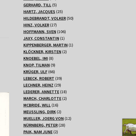
Produkte
5
GERHARD, TILL
5
Produkte
25
HARTZ, JACQUES
25
Produkte
50
HILDEBRANDT, VOLKER
50
27
Produkte
HINZ, VOLKER
27
Produkte
106
HOFFMANN, SVEN
106
1
Produkte
JAXY, CONSTANTIN
1
Produkt
1
KIPPENBERGER, MARTIN
1
2
Produkt
KLÖCKNER, KIRSTEN
2
8
Produkte
KNOEBEL, IMI
8
Produkte
9
KNOP, TILMAN
9
66
Produkte
KRÜGER, ULF
66
Produkte
39
LEBECK, ROBERT
39
29
Produkte
LECHNER, HEINZ
29
Produkte
18
LEDERER, ANNETTE
18
Produkte
2
MARCH, CHARLOTTE
2
16
Produkte
MCBRIDE, WILL
16
Produkte
2
MEUSSLING, DIRK
2
Produkte
12
MUELLER, JOERG VON
12
28
Produkte
NÜRNBERG, PETER
28
2
Produkte
PAIK, NAM JUNE
2