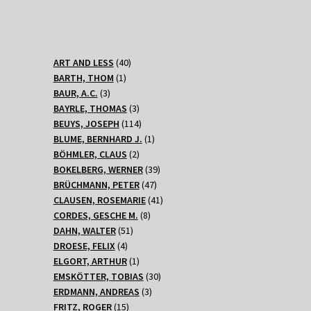
40
ART AND LESS
40
1
Produkte
BARTH, THOM
1
3
Produkt
BAUR, A.C.
3
Produkte
3
BAYRLE, THOMAS
3
Produkte
114
BEUYS, JOSEPH
114
Produkte
1
BLUME, BERNHARD J.
1
2
Produkt
BÖHMLER, CLAUS
2
Produkte
39
BOKELBERG, WERNER
39
47
Produkte
BRÜCHMANN, PETER
47
Produkte
41
CLAUSEN, ROSEMARIE
41
8
Produkte
CORDES, GESCHE M.
8
51
Produkte
DAHN, WALTER
51
4
Produkte
DROESE, FELIX
4
Produkte
1
ELGORT, ARTHUR
1
Produkt
30
EMSKÖTTER, TOBIAS
30
3
Produkte
ERDMANN, ANDREAS
3
15
Produkte
FRITZ, ROGER
15