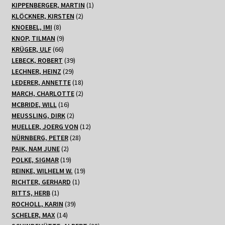
Produkt
1
KIPPENBERGER, MARTIN
1
2
Produkt
KLÖCKNER, KIRSTEN
2
8
Produkte
KNOEBEL, IMI
8
Produkte
9
KNOP, TILMAN
9
66
Produkte
KRÜGER, ULF
66
Produkte
39
LEBECK, ROBERT
39
29
Produkte
LECHNER, HEINZ
29
Produkte
18
LEDERER, ANNETTE
18
Produkte
2
MARCH, CHARLOTTE
2
16
Produkte
MCBRIDE, WILL
16
Produkte
2
MEUSSLING, DIRK
2
Produkte
12
MUELLER, JOERG VON
12
28
Produkte
NÜRNBERG, PETER
28
2
Produkte
PAIK, NAM JUNE
2
Produkte
19
POLKE, SIGMAR
19
Produkte
19
REINKE, WILHELM W.
19
1
Produkte
RICHTER, GERHARD
1
1
Produkt
RITTS, HERB
1
Produkt
39
ROCHOLL, KARIN
39
14
Produkte
SCHELER, MAX
14