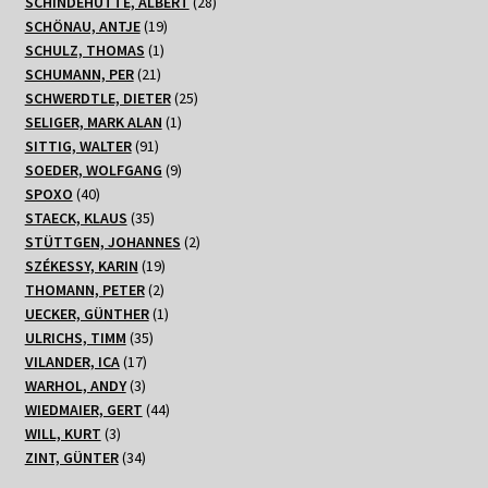
Produkte
28
SCHINDEHÜTTE, ALBERT
28
19
Produkte
SCHÖNAU, ANTJE
19
1
Produkte
SCHULZ, THOMAS
1
21
Produkt
SCHUMANN, PER
21
Produkte
25
SCHWERDTLE, DIETER
25
1
Produkte
SELIGER, MARK ALAN
1
91
Produkt
SITTIG, WALTER
91
Produkte
9
SOEDER, WOLFGANG
9
40
Produkte
SPOXO
40
Produkte
35
STAECK, KLAUS
35
Produkte
2
STÜTTGEN, JOHANNES
2
19
Produkte
SZÉKESSY, KARIN
19
2
Produkte
THOMANN, PETER
2
Produkte
1
UECKER, GÜNTHER
1
35
Produkt
ULRICHS, TIMM
35
17
Produkte
VILANDER, ICA
17
3
Produkte
WARHOL, ANDY
3
Produkte
44
WIEDMAIER, GERT
44
3
Produkte
WILL, KURT
3
Produkte
34
ZINT, GÜNTER
34
Produkte