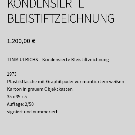
KONDENSIERTE
Shop
BLEISTIFTZEICHNUNG
Suchservice
Versandkosten / Lieferung
1.200,00
€
Warenkorb
TIMM ULRICHS – Kondensierte Bleistiftzeichnung
Widerrufsbelehrung
1973
Zahlungsarten
Plastikflasche mit Graphitpuder vor montiertem weißen
Karton in grauem Objektkasten.
35 x 35 x 5
Auflage: 2/50
signiert und nummeriert