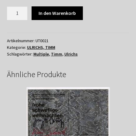
TIMM
In den Warenkorb
ULRICHS
-
KONDENSIERTE
BLEISTIFTZEICHNUNG
Artikelnummer:
UT0021
Kategorie:
ULRICHS, TIMM
Menge
Schlagwörter:
Multiple
,
Timm
,
Ulrichs
Ähnliche Produkte