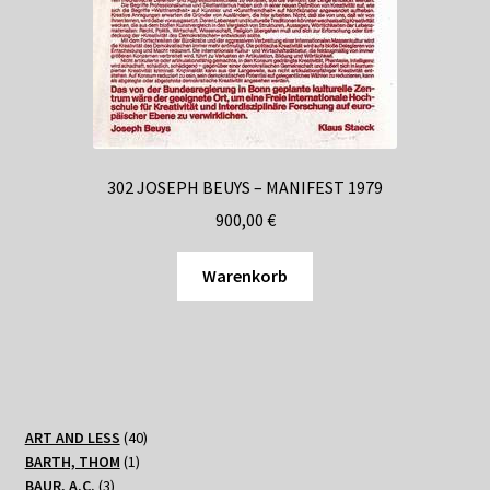
302 JOSEPH BEUYS – MANIFEST 1979
900,00
€
Warenkorb
40
ART AND LESS
40
1
Produkte
BARTH, THOM
1
3
Produkt
BAUR, A.C.
3