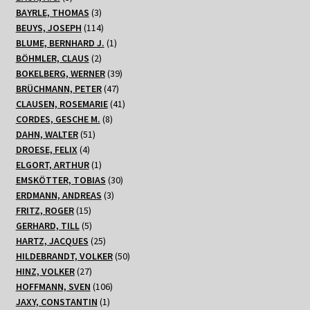
Produkte
3
BAYRLE, THOMAS
3
Produkte
114
BEUYS, JOSEPH
114
Produkte
1
BLUME, BERNHARD J.
1
2
Produkt
BÖHMLER, CLAUS
2
Produkte
39
BOKELBERG, WERNER
39
47
Produkte
BRÜCHMANN, PETER
47
Produkte
41
CLAUSEN, ROSEMARIE
41
8
Produkte
CORDES, GESCHE M.
8
51
Produkte
DAHN, WALTER
51
4
Produkte
DROESE, FELIX
4
Produkte
1
ELGORT, ARTHUR
1
Produkt
30
EMSKÖTTER, TOBIAS
30
3
Produkte
ERDMANN, ANDREAS
3
15
Produkte
FRITZ, ROGER
15
Produkte
5
GERHARD, TILL
5
Produkte
25
HARTZ, JACQUES
25
Produkte
50
HILDEBRANDT, VOLKER
50
27
Produkte
HINZ, VOLKER
27
Produkte
106
HOFFMANN, SVEN
106
1
Produkte
JAXY, CONSTANTIN
1