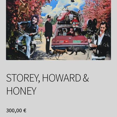
Datenschutzerklärung
Impressum
Kasse
Linkliste
Mein Konto
STOREY, HOWARD &
Mitglieder
HONEY
Newsletter
Newsletter
300,00
€