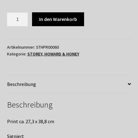
Shop
STOREY,
Suchservice
In den Warenkorb
HOWARD
&
Versandkosten / Lieferung
HONEY
Menge
Artikelnummer:
STHPR00060
Warenkorb
Kategorie:
STOREY, HOWARD & HONEY
Widerrufsbelehrung
Zahlungsarten
Beschreibung
Beschreibung
Print ca. 27,3 x 38,8 cm
Signiert