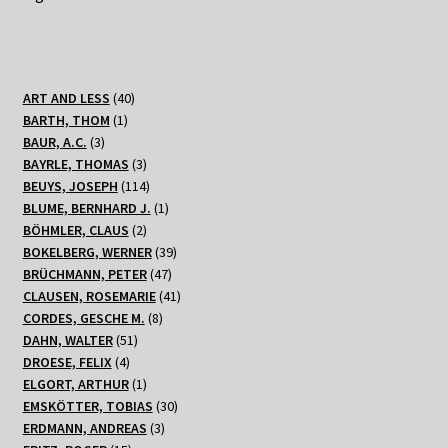
40
ART AND LESS
40
1
Produkte
BARTH, THOM
1
3
Produkt
BAUR, A.C.
3
Produkte
3
BAYRLE, THOMAS
3
Produkte
114
BEUYS, JOSEPH
114
Produkte
1
BLUME, BERNHARD J.
1
2
Produkt
BÖHMLER, CLAUS
2
Produkte
39
BOKELBERG, WERNER
39
47
Produkte
BRÜCHMANN, PETER
47
Produkte
41
CLAUSEN, ROSEMARIE
41
8
Produkte
CORDES, GESCHE M.
8
51
Produkte
DAHN, WALTER
51
4
Produkte
DROESE, FELIX
4
Produkte
1
ELGORT, ARTHUR
1
Produkt
30
EMSKÖTTER, TOBIAS
30
3
Produkte
ERDMANN, ANDREAS
3