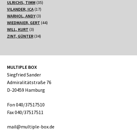
35
Produkt
ULRICHS, TIMM
35
17
Produkte
VILANDER, ICA
17
3
Produkte
WARHOL, ANDY
3
Produkte
44
WIEDMAIER, GERT
44
3
Produkte
WILL, KURT
3
Produkte
34
ZINT, GÜNTER
34
Produkte
MULTIPLE BOX
Siegfried Sander
Admiralitätstraße 76
D-20459 Hamburg
Fon 040/37517510
Fax 040/37517511
mail@multiple-box.de