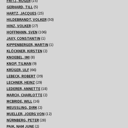
15
Produkte
FRITZ, ROGER
15
Produkte
5
GERHARD, TILL
5
Produkte
25
HARTZ, JACQUES
25
Produkte
50
HILDEBRANDT, VOLKER
50
27
Produkte
HINZ, VOLKER
27
Produkte
106
HOFFMANN, SVEN
106
1
Produkte
JAXY, CONSTANTIN
1
Produkt
1
KIPPENBERGER, MARTIN
1
2
Produkt
KLÖCKNER, KIRSTEN
2
8
Produkte
KNOEBEL, IMI
8
Produkte
9
KNOP, TILMAN
9
66
Produkte
KRÜGER, ULF
66
Produkte
39
LEBECK, ROBERT
39
29
Produkte
LECHNER, HEINZ
29
Produkte
18
LEDERER, ANNETTE
18
Produkte
2
MARCH, CHARLOTTE
2
16
Produkte
MCBRIDE, WILL
16
Produkte
2
MEUSSLING, DIRK
2
Produkte
12
MUELLER, JOERG VON
12
28
Produkte
NÜRNBERG, PETER
28
2
Produkte
PAIK, NAM JUNE
2