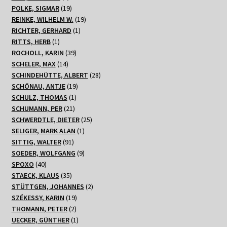
Produkte
19
POLKE, SIGMAR
19
Produkte
19
REINKE, WILHELM W.
19
1
Produkte
RICHTER, GERHARD
1
1
Produkt
RITTS, HERB
1
Produkt
39
ROCHOLL, KARIN
39
14
Produkte
SCHELER, MAX
14
Produkte
28
SCHINDEHÜTTE, ALBERT
28
19
Produkte
SCHÖNAU, ANTJE
19
1
Produkte
SCHULZ, THOMAS
1
21
Produkt
SCHUMANN, PER
21
Produkte
25
SCHWERDTLE, DIETER
25
1
Produkte
SELIGER, MARK ALAN
1
91
Produkt
SITTIG, WALTER
91
Produkte
9
SOEDER, WOLFGANG
9
40
Produkte
SPOXO
40
Produkte
35
STAECK, KLAUS
35
Produkte
2
STÜTTGEN, JOHANNES
2
19
Produkte
SZÉKESSY, KARIN
19
2
Produkte
THOMANN, PETER
2
Produkte
1
UECKER, GÜNTHER
1