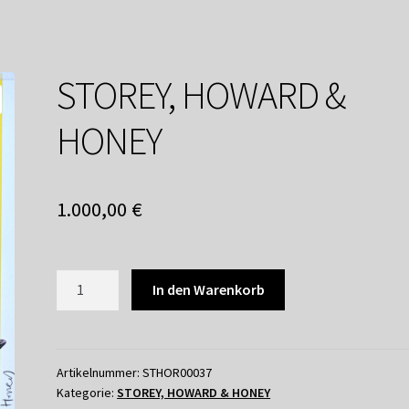
service
Versandkosten / Lieferung
Warenkorb
Widerrufsbelehrung
STOREY, HOWARD &
HONEY
1.000,00
€
STOREY,
In den Warenkorb
HOWARD
&
HONEY
Menge
Artikelnummer:
STHOR00037
Kategorie:
STOREY, HOWARD & HONEY