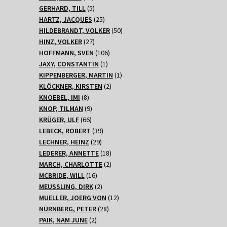
Produkte
5
GERHARD, TILL
5
Produkte
25
HARTZ, JACQUES
25
Produkte
50
HILDEBRANDT, VOLKER
50
27
Produkte
HINZ, VOLKER
27
Produkte
106
HOFFMANN, SVEN
106
1
Produkte
JAXY, CONSTANTIN
1
Produkt
1
KIPPENBERGER, MARTIN
1
2
Produkt
KLÖCKNER, KIRSTEN
2
8
Produkte
KNOEBEL, IMI
8
Produkte
9
KNOP, TILMAN
9
66
Produkte
KRÜGER, ULF
66
Produkte
39
LEBECK, ROBERT
39
29
Produkte
LECHNER, HEINZ
29
Produkte
18
LEDERER, ANNETTE
18
Produkte
2
MARCH, CHARLOTTE
2
16
Produkte
MCBRIDE, WILL
16
Produkte
2
MEUSSLING, DIRK
2
Produkte
12
MUELLER, JOERG VON
12
28
Produkte
NÜRNBERG, PETER
28
2
Produkte
PAIK, NAM JUNE
2