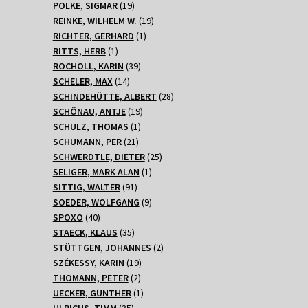
Produkte
19
POLKE, SIGMAR
19
Produkte
19
REINKE, WILHELM W.
19
1
Produkte
RICHTER, GERHARD
1
1
Produkt
RITTS, HERB
1
Produkt
39
ROCHOLL, KARIN
39
14
Produkte
SCHELER, MAX
14
Produkte
28
SCHINDEHÜTTE, ALBERT
28
19
Produkte
SCHÖNAU, ANTJE
19
1
Produkte
SCHULZ, THOMAS
1
21
Produkt
SCHUMANN, PER
21
Produkte
25
SCHWERDTLE, DIETER
25
1
Produkte
SELIGER, MARK ALAN
1
91
Produkt
SITTIG, WALTER
91
Produkte
9
SOEDER, WOLFGANG
9
40
Produkte
SPOXO
40
Produkte
35
STAECK, KLAUS
35
Produkte
2
STÜTTGEN, JOHANNES
2
19
Produkte
SZÉKESSY, KARIN
19
2
Produkte
THOMANN, PETER
2
Produkte
1
UECKER, GÜNTHER
1
35
Produkt
ULRICHS, TIMM
35