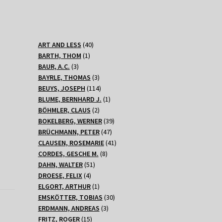
40
ART AND LESS
40
1
Produkte
BARTH, THOM
1
3
Produkt
BAUR, A.C.
3
Produkte
3
BAYRLE, THOMAS
3
Produkte
114
BEUYS, JOSEPH
114
Produkte
1
BLUME, BERNHARD J.
1
2
Produkt
BÖHMLER, CLAUS
2
Produkte
39
BOKELBERG, WERNER
39
47
Produkte
BRÜCHMANN, PETER
47
Produkte
41
CLAUSEN, ROSEMARIE
41
8
Produkte
CORDES, GESCHE M.
8
51
Produkte
DAHN, WALTER
51
4
Produkte
DROESE, FELIX
4
Produkte
1
ELGORT, ARTHUR
1
Produkt
30
EMSKÖTTER, TOBIAS
30
3
Produkte
ERDMANN, ANDREAS
3
15
Produkte
FRITZ, ROGER
15