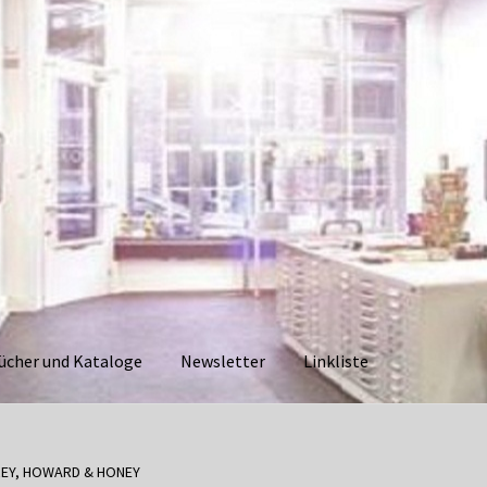
ücher und Kataloge
Newsletter
Linkliste
aloge
Datenschutzerklärung
Impressum
Kasse
Linkliste
Mein Ko
EY, HOWARD & HONEY