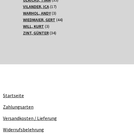
17
Produkte
VILANDER, ICA
17
3
Produkte
WARHOL, ANDY
3
Produkte
44
WIEDMAIER, GERT
44
3
Produkte
WILL, KURT
3
Produkte
34
ZINT, GÜNTER
34
Produkte
Startseite
Zahlungsarten
Versandkosten / Lieferung
Widerrufsbelehrung