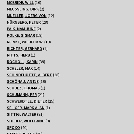
16
Produkte
MCBRIDE, WILL
16
Produkte
2
MEUSSLING, DIRK
2
Produkte
12
MUELLER, JOERG VON
12
28
Produkte
NÜRNBERG, PETER
28
2
Produkte
PAIK, NAM JUNE
2
Produkte
19
POLKE, SIGMAR
19
Produkte
19
REINKE, WILHELM W.
19
1
Produkte
RICHTER, GERHARD
1
1
Produkt
RITTS, HERB
1
Produkt
39
ROCHOLL, KARIN
39
14
Produkte
SCHELER, MAX
14
Produkte
28
SCHINDEHÜTTE, ALBERT
28
19
Produkte
SCHÖNAU, ANTJE
19
1
Produkte
SCHULZ, THOMAS
1
21
Produkt
SCHUMANN, PER
21
Produkte
25
SCHWERDTLE, DIETER
25
1
Produkte
SELIGER, MARK ALAN
1
91
Produkt
SITTIG, WALTER
91
Produkte
9
SOEDER, WOLFGANG
9
40
Produkte
SPOXO
40
Produkte
35