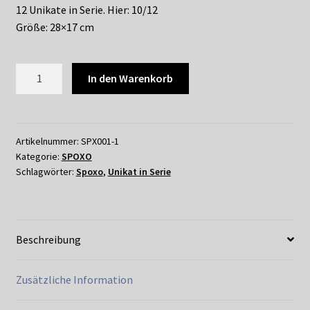
Shop
12 Unikate in Serie. Hier: 10/12
Größe: 28×17 cm
Suchservice
SPOXO
Versandkosten / Lieferung
In den Warenkorb
–
WEG
Warenkorb
NACH
NIRGENDWO
Artikelnummer:
SPX001-1
Widerrufsbelehrung
Kategorie:
SPOXO
Menge
Schlagwörter:
Spoxo
,
Unikat in Serie
Zahlungsarten
Beschreibung
Zusätzliche Information