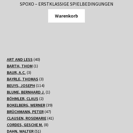
SPOXO – ERSTKLASSIGE SPIELBEDINGUNGEN
Warenkorb
40
ART AND LESS
40
1
Produkte
BARTH, THOM
1
3
Produkt
BAUR, A.C.
3
Produkte
3
BAYRLE, THOMAS
3
Produkte
114
BEUYS, JOSEPH
114
Produkte
1
BLUME, BERNHARD J.
1
2
Produkt
BÖHMLER, CLAUS
2
Produkte
39
BOKELBERG, WERNER
39
47
Produkte
BRÜCHMANN, PETER
47
Produkte
41
CLAUSEN, ROSEMARIE
41
8
Produkte
CORDES, GESCHE M.
8
51
Produkte
DAHN, WALTER
51