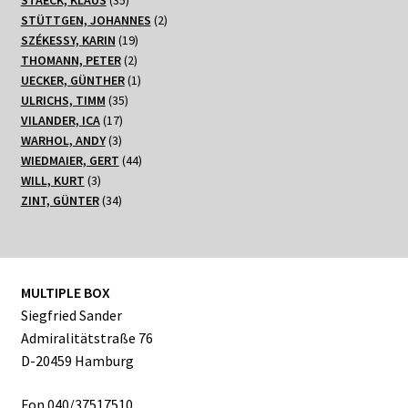
STAECK, KLAUS
35
Produkte
2
STÜTTGEN, JOHANNES
2
19
Produkte
SZÉKESSY, KARIN
19
2
Produkte
THOMANN, PETER
2
Produkte
1
UECKER, GÜNTHER
1
35
Produkt
ULRICHS, TIMM
35
17
Produkte
VILANDER, ICA
17
3
Produkte
WARHOL, ANDY
3
Produkte
44
WIEDMAIER, GERT
44
3
Produkte
WILL, KURT
3
Produkte
34
ZINT, GÜNTER
34
Produkte
MULTIPLE BOX
Siegfried Sander
Admiralitätstraße 76
D-20459 Hamburg
Fon 040/37517510