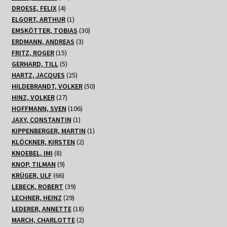
4
Produkte
DROESE, FELIX
4
Produkte
1
ELGORT, ARTHUR
1
Produkt
30
EMSKÖTTER, TOBIAS
30
3
Produkte
ERDMANN, ANDREAS
3
15
Produkte
FRITZ, ROGER
15
Produkte
5
GERHARD, TILL
5
Produkte
25
HARTZ, JACQUES
25
Produkte
50
HILDEBRANDT, VOLKER
50
27
Produkte
HINZ, VOLKER
27
Produkte
106
HOFFMANN, SVEN
106
1
Produkte
JAXY, CONSTANTIN
1
Produkt
1
KIPPENBERGER, MARTIN
1
2
Produkt
KLÖCKNER, KIRSTEN
2
8
Produkte
KNOEBEL, IMI
8
Produkte
9
KNOP, TILMAN
9
66
Produkte
KRÜGER, ULF
66
Produkte
39
LEBECK, ROBERT
39
29
Produkte
LECHNER, HEINZ
29
Produkte
18
LEDERER, ANNETTE
18
Produkte
2
MARCH, CHARLOTTE
2