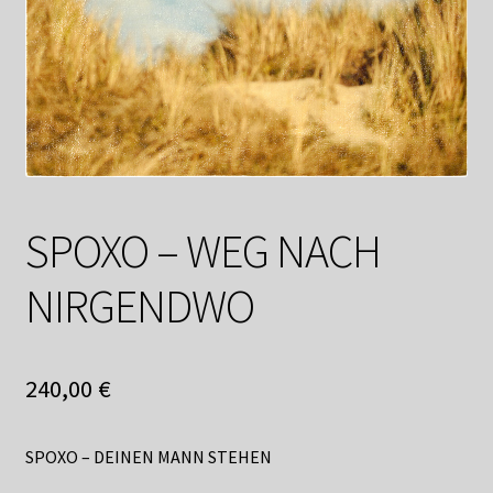
Datenschutzerklärung
Impressum
Kasse
Linkliste
SPOXO – WEG NACH
Mein Konto
NIRGENDWO
Mitglieder
Newsletter
240,00
€
Newsletter
SPOXO – DEINEN MANN STEHEN