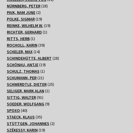
28
Produkte
NÜRNBERG, PETER
28
2
Produkte
PAIK, NAM JUNE
2
Produkte
19
POLKE, SIGMAR
19
Produkte
19
REINKE, WILHELM W.
19
1
Produkte
RICHTER, GERHARD
1
1
Produkt
RITTS, HERB
1
Produkt
39
ROCHOLL, KARIN
39
14
Produkte
SCHELER, MAX
14
Produkte
28
SCHINDEHÜTTE, ALBERT
28
19
Produkte
SCHÖNAU, ANTJE
19
1
Produkte
SCHULZ, THOMAS
1
21
Produkt
SCHUMANN, PER
21
Produkte
25
SCHWERDTLE, DIETER
25
1
Produkte
SELIGER, MARK ALAN
1
91
Produkt
SITTIG, WALTER
91
Produkte
9
SOEDER, WOLFGANG
9
40
Produkte
SPOXO
40
Produkte
35
STAECK, KLAUS
35
Produkte
2
STÜTTGEN, JOHANNES
2
19
Produkte
SZÉKESSY, KARIN
19