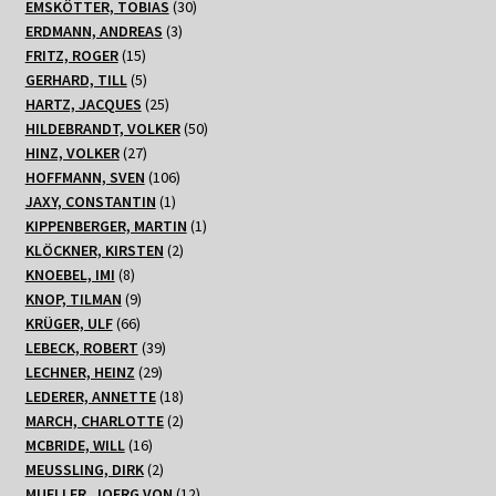
Produkt
30
EMSKÖTTER, TOBIAS
30
3
Produkte
ERDMANN, ANDREAS
3
15
Produkte
FRITZ, ROGER
15
Produkte
5
GERHARD, TILL
5
Produkte
25
HARTZ, JACQUES
25
Produkte
50
HILDEBRANDT, VOLKER
50
27
Produkte
HINZ, VOLKER
27
Produkte
106
HOFFMANN, SVEN
106
1
Produkte
JAXY, CONSTANTIN
1
Produkt
1
KIPPENBERGER, MARTIN
1
2
Produkt
KLÖCKNER, KIRSTEN
2
8
Produkte
KNOEBEL, IMI
8
Produkte
9
KNOP, TILMAN
9
66
Produkte
KRÜGER, ULF
66
Produkte
39
LEBECK, ROBERT
39
29
Produkte
LECHNER, HEINZ
29
Produkte
18
LEDERER, ANNETTE
18
Produkte
2
MARCH, CHARLOTTE
2
16
Produkte
MCBRIDE, WILL
16
Produkte
2
MEUSSLING, DIRK
2
Produkte
12
MUELLER, JOERG VON
12