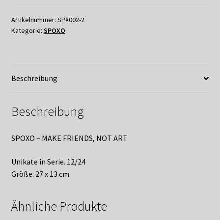
Shop
FRIENDS,
NOT
Artikelnummer:
SPX002-2
Suchservice
Kategorie:
SPOXO
ART
Menge
Versandkosten / Lieferung
Beschreibung
Warenkorb
Widerrufsbelehrung
Beschreibung
Zahlungsarten
SPOXO – MAKE FRIENDS, NOT ART
Unikate in Serie. 12/24
Größe: 27 x 13 cm
Ähnliche Produkte