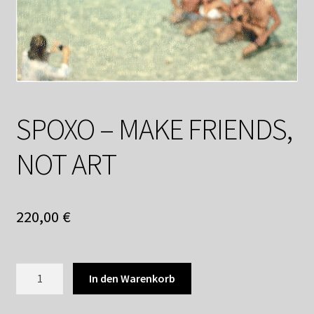
Datenschutzerklärung
Impressum
Kasse
SPOXO – MAKE FRIENDS,
Linkliste
NOT ART
Mein Konto
Mitglieder
220,00
€
Newsletter
SPOXO
In den Warenkorb
Newsletter
-
MAKE