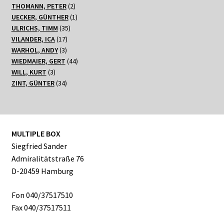
2
Produkte
THOMANN, PETER
2
Produkte
1
UECKER, GÜNTHER
1
35
Produkt
ULRICHS, TIMM
35
17
Produkte
VILANDER, ICA
17
3
Produkte
WARHOL, ANDY
3
Produkte
44
WIEDMAIER, GERT
44
3
Produkte
WILL, KURT
3
Produkte
34
ZINT, GÜNTER
34
Produkte
MULTIPLE BOX
Siegfried Sander
Admiralitätstraße 76
D-20459 Hamburg
Fon 040/37517510
Fax 040/37517511