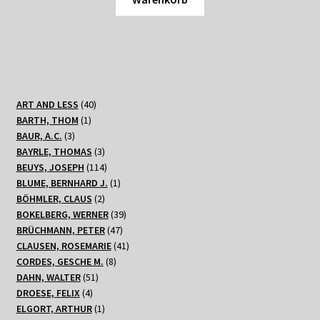
40
ART AND LESS
40
1
Produkte
BARTH, THOM
1
3
Produkt
BAUR, A.C.
3
Produkte
3
BAYRLE, THOMAS
3
Produkte
114
BEUYS, JOSEPH
114
Produkte
1
BLUME, BERNHARD J.
1
2
Produkt
BÖHMLER, CLAUS
2
Produkte
39
BOKELBERG, WERNER
39
47
Produkte
BRÜCHMANN, PETER
47
Produkte
41
CLAUSEN, ROSEMARIE
41
8
Produkte
CORDES, GESCHE M.
8
51
Produkte
DAHN, WALTER
51
4
Produkte
DROESE, FELIX
4
Produkte
1
ELGORT, ARTHUR
1