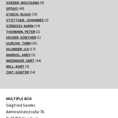
Produkte
9
SOEDER, WOLFGANG
9
40
Produkte
SPOXO
40
Produkte
35
STAECK, KLAUS
35
Produkte
2
STÜTTGEN, JOHANNES
2
19
Produkte
SZÉKESSY, KARIN
19
2
Produkte
THOMANN, PETER
2
Produkte
1
UECKER, GÜNTHER
1
35
Produkt
ULRICHS, TIMM
35
17
Produkte
VILANDER, ICA
17
3
Produkte
WARHOL, ANDY
3
Produkte
44
WIEDMAIER, GERT
44
3
Produkte
WILL, KURT
3
Produkte
34
ZINT, GÜNTER
34
Produkte
MULTIPLE BOX
Siegfried Sander
Admiralitätstraße 76