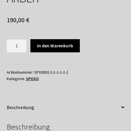
Shop
Suchservice
190,00
€
Versandkosten / Lieferung
SPOXO
In den Warenkorb
Warenkorb
-
BARFUSS
Widerrufsbelehrung
ZUR
ARBEIT
Artikelnummer:
SPX0002-2-1-1-1-1-1
Zahlungsarten
Kategorie:
SPOXO
Menge
Beschreibung
Beschreibung