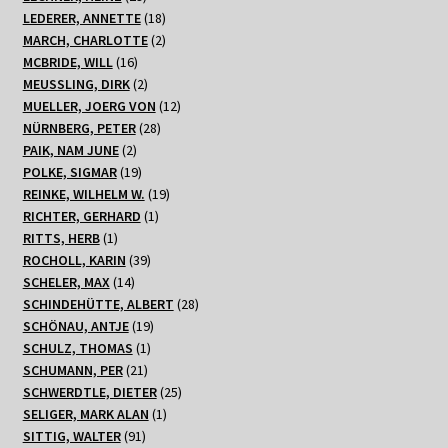
Produkte
18
LEDERER, ANNETTE
18
Produkte
2
MARCH, CHARLOTTE
2
16
Produkte
MCBRIDE, WILL
16
Produkte
2
MEUSSLING, DIRK
2
Produkte
12
MUELLER, JOERG VON
12
28
Produkte
NÜRNBERG, PETER
28
2
Produkte
PAIK, NAM JUNE
2
Produkte
19
POLKE, SIGMAR
19
Produkte
19
REINKE, WILHELM W.
19
1
Produkte
RICHTER, GERHARD
1
1
Produkt
RITTS, HERB
1
Produkt
39
ROCHOLL, KARIN
39
14
Produkte
SCHELER, MAX
14
Produkte
28
SCHINDEHÜTTE, ALBERT
28
19
Produkte
SCHÖNAU, ANTJE
19
1
Produkte
SCHULZ, THOMAS
1
21
Produkt
SCHUMANN, PER
21
Produkte
25
SCHWERDTLE, DIETER
25
1
Produkte
SELIGER, MARK ALAN
1
91
Produkt
SITTIG, WALTER
91