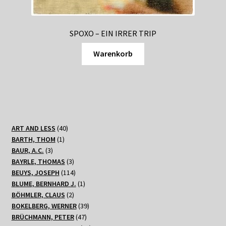
SPOXO – EIN IRRER TRIP
Warenkorb
40
ART AND LESS
40
1
Produkte
BARTH, THOM
1
3
Produkt
BAUR, A.C.
3
Produkte
3
BAYRLE, THOMAS
3
Produkte
114
BEUYS, JOSEPH
114
Produkte
1
BLUME, BERNHARD J.
1
2
Produkt
BÖHMLER, CLAUS
2
Produkte
39
BOKELBERG, WERNER
39
47
Produkte
BRÜCHMANN, PETER
47