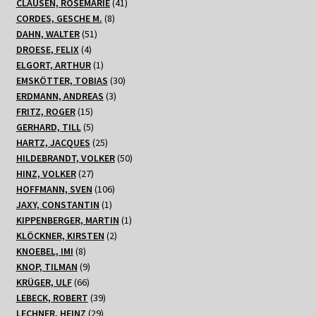
Produkte
41
CLAUSEN, ROSEMARIE
41
8
Produkte
CORDES, GESCHE M.
8
51
Produkte
DAHN, WALTER
51
4
Produkte
DROESE, FELIX
4
Produkte
1
ELGORT, ARTHUR
1
Produkt
30
EMSKÖTTER, TOBIAS
30
3
Produkte
ERDMANN, ANDREAS
3
15
Produkte
FRITZ, ROGER
15
Produkte
5
GERHARD, TILL
5
Produkte
25
HARTZ, JACQUES
25
Produkte
50
HILDEBRANDT, VOLKER
50
27
Produkte
HINZ, VOLKER
27
Produkte
106
HOFFMANN, SVEN
106
1
Produkte
JAXY, CONSTANTIN
1
Produkt
1
KIPPENBERGER, MARTIN
1
2
Produkt
KLÖCKNER, KIRSTEN
2
8
Produkte
KNOEBEL, IMI
8
Produkte
9
KNOP, TILMAN
9
66
Produkte
KRÜGER, ULF
66
Produkte
39
LEBECK, ROBERT
39
29
Produkte
LECHNER, HEINZ
29