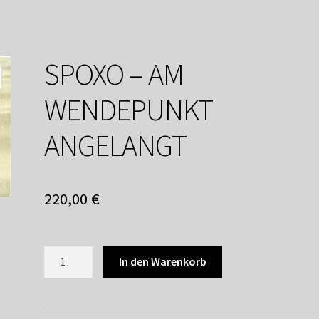
service
Versandkosten / Lieferung
Warenkorb
Widerrufsbelehrung
SPOXO – AM
WENDEPUNKT
ANGELANGT
220,00
€
SPOXO
In den Warenkorb
-
AM
WENDEPUNKT