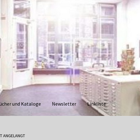
ücher und Kataloge
Newsletter
Linkliste
aloge
Datenschutzerklärung
Impressum
Kasse
Linkliste
Mein Ko
T ANGELANGT