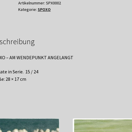
ANGELANGT
Artikelnummer:
SPX0002
Kategorie:
SPOXO
Menge
schreibung
XO – AM WENDEPUNKT ANGELANGT
ate in Serie. 15 / 24
e: 28 × 17 cm