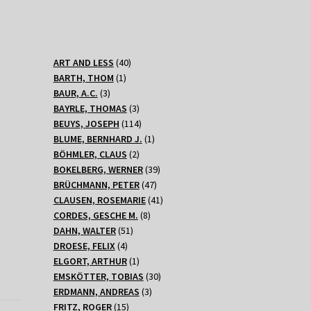
40
ART AND LESS
40
1
Produkte
BARTH, THOM
1
3
Produkt
BAUR, A.C.
3
Produkte
3
BAYRLE, THOMAS
3
Produkte
114
BEUYS, JOSEPH
114
Produkte
1
BLUME, BERNHARD J.
1
2
Produkt
BÖHMLER, CLAUS
2
Produkte
39
BOKELBERG, WERNER
39
47
Produkte
BRÜCHMANN, PETER
47
Produkte
41
CLAUSEN, ROSEMARIE
41
8
Produkte
CORDES, GESCHE M.
8
51
Produkte
DAHN, WALTER
51
4
Produkte
DROESE, FELIX
4
Produkte
1
ELGORT, ARTHUR
1
Produkt
30
EMSKÖTTER, TOBIAS
30
3
Produkte
ERDMANN, ANDREAS
3
15
Produkte
FRITZ, ROGER
15