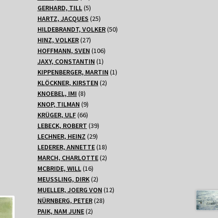
Produkte
5
GERHARD, TILL
5
Produkte
25
HARTZ, JACQUES
25
Produkte
50
HILDEBRANDT, VOLKER
50
27
Produkte
HINZ, VOLKER
27
Produkte
106
HOFFMANN, SVEN
106
1
Produkte
JAXY, CONSTANTIN
1
Produkt
1
KIPPENBERGER, MARTIN
1
2
Produkt
KLÖCKNER, KIRSTEN
2
8
Produkte
KNOEBEL, IMI
8
Produkte
9
KNOP, TILMAN
9
66
Produkte
KRÜGER, ULF
66
Produkte
39
LEBECK, ROBERT
39
29
Produkte
LECHNER, HEINZ
29
Produkte
18
LEDERER, ANNETTE
18
Produkte
2
MARCH, CHARLOTTE
2
16
Produkte
MCBRIDE, WILL
16
Produkte
2
MEUSSLING, DIRK
2
Produkte
12
MUELLER, JOERG VON
12
28
Produkte
NÜRNBERG, PETER
28
2
Produkte
PAIK, NAM JUNE
2