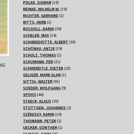
Produkte
19
POLKE, SIGMAR
19
Produkte
19
REINKE, WILHELM W.
19
1
Produkte
RICHTER, GERHARD
1
1
Produkt
RITTS, HERB
1
Produkt
39
ROCHOLL, KARIN
39
14
Produkte
SCHELER, MAX
14
Produkte
28
SCHINDEHÜTTE, ALBERT
28
19
Produkte
SCHÖNAU, ANTJE
19
1
Produkte
SCHULZ, THOMAS
1
21
Produkt
SCHUMANN, PER
21
NG
Produkte
25
SCHWERDTLE, DIETER
25
1
Produkte
SELIGER, MARK ALAN
1
91
Produkt
SITTIG, WALTER
91
Produkte
9
SOEDER, WOLFGANG
9
40
Produkte
SPOXO
40
Produkte
35
STAECK, KLAUS
35
Produkte
2
STÜTTGEN, JOHANNES
2
19
Produkte
SZÉKESSY, KARIN
19
2
Produkte
THOMANN, PETER
2
Produkte
1
UECKER, GÜNTHER
1
35
Produkt
ULRICHS, TIMM
35