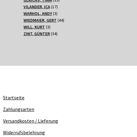
17
Produkte
VILANDER, ICA
17
3
Produkte
WARHOL, ANDY
3
Produkte
44
WIEDMAIER, GERT
44
3
Produkte
WILL, KURT
3
Produkte
34
ZINT, GÜNTER
34
Produkte
Startseite
Zahlungsarten
Versandkosten / Lieferung
Widerrufsbelehrung